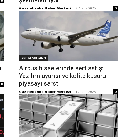
şekillendiriyor
0
Gazetebanka Haber Merkezi
-
3 Aralık 2025
0
Dünya Borsaları
ı:
Airbus hisselerinde sert satış:
Yazılım uyarısı ve kalite kusuru
piyasayı sarstı
0
Gazetebanka Haber Merkezi
-
1 Aralık 2025
0