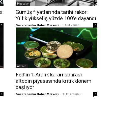
Piyasalar
ı:
Gümüş fiyatlarında tarihi rekor:
Yıllık yükseliş yüzde 100’e dayandı
Gazetebanka Haber Merkezi
-
1 Aralık 2025
0
0
Altcoin
Fed’in 1 Aralık kararı sonrası
altcoin piyasasında kritik dönem
başlıyor
Gazetebanka Haber Merkezi
-
30 Kasım 2025
0
0