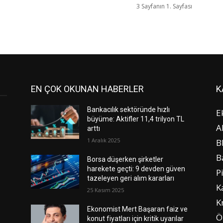
3 Sayfanın 1. Sayfası
EN ÇOK OKUNAN HABERLER
K
Bankacılık sektöründe hızlı
E
büyüme: Aktifler 11,4 trilyon TL
A
arttı
1 Aralık 2025
B
B
Borsa düşerken şirketler
harekete geçti: 9 devden güven
P
tazeleyen geri alım kararları
K
25 Kasım 2025
K
Ekonomist Mert Başaran faiz ve
Ö
konut fiyatları için kritik uyarılar