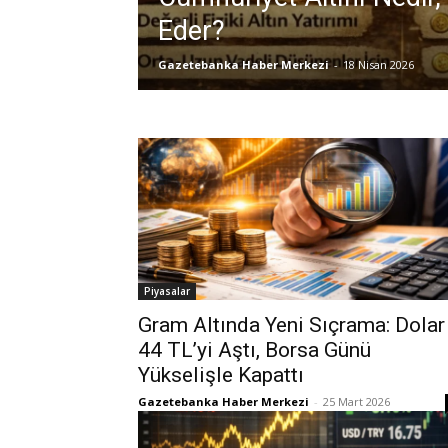
Eder?
Gazetebanka Haber Merkezi
-
18 Nisan 2026
Piyasalar
Gram Altında Yeni Sıçrama: Dolar
44 TL’yi Aştı, Borsa Günü
Yükselişle Kapattı
Gazetebanka Haber Merkezi
-
25 Mart 2026