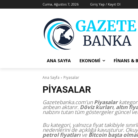
Cuma, Ağustos 7, 2026
Giriş Yap / Kayıt Ol
ANA SAYFA
EKONOMI
FINANS & 
Ana Sayfa
Piyasalar
PIYASALAR
Gazetebanka.com’un
Piyasalar
kategori
anbean aktarır.
Döviz kurları
,
altın fiy
nabzını tutan tüm göstergeler güncel ver
Bu kategori, yalnızca fiyat takibiyle sın
nedenlerini de açıklığa kavuşturur. Oku
petrol fiyatları
ve
Bitcoin başta olmak