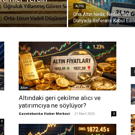
ALTIN
Ons Altın Nedir, Neden Tüm
Dünyada Referans Kabul Edili
Altın
Altındaki geri çekilme alıcı ve
yatırımcıya ne söylüyor?
Gazetebanka Haber Merkezi
-
21 Mart 2026
0
0