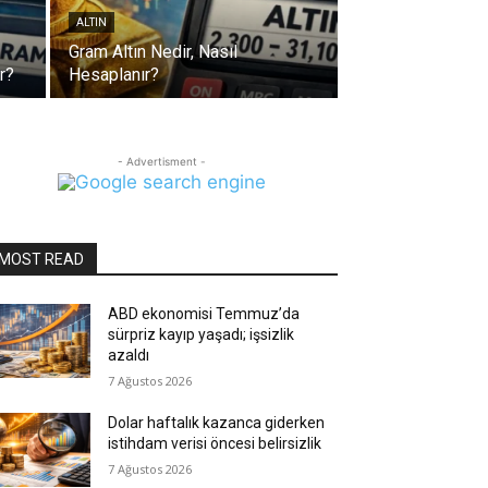
ALTIN
Gram Altın Nedir, Nasıl
r?
Hesaplanır?
- Advertisment -
MOST READ
ABD ekonomisi Temmuz’da
sürpriz kayıp yaşadı; işsizlik
azaldı
7 Ağustos 2026
Dolar haftalık kazanca giderken
istihdam verisi öncesi belirsizlik
7 Ağustos 2026