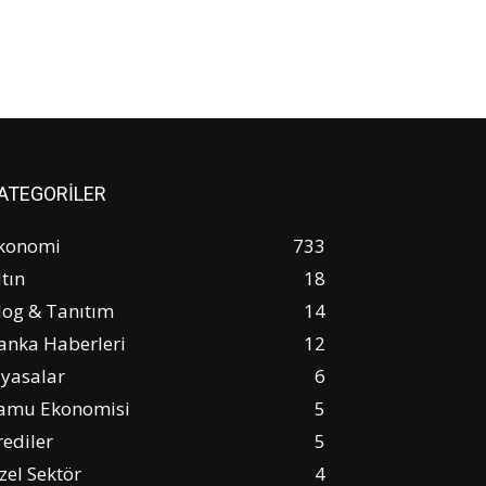
ATEGORİLER
konomi
733
ltın
18
log & Tanıtım
14
anka Haberleri
12
iyasalar
6
amu Ekonomisi
5
rediler
5
zel Sektör
4