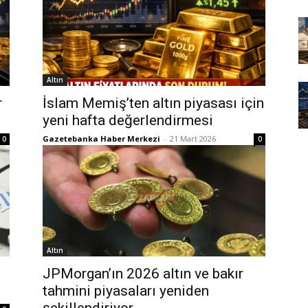
Altın
r
İslam Memiş’ten altın piyasası için
yeni hafta değerlendirmesi
Gazetebanka Haber Merkezi
-
21 Mart 2026
0
0
Altın
JPMorgan’ın 2026 altın ve bakır
tahmini piyasaları yeniden