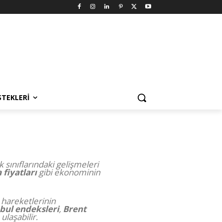
STEKLERI
 sınıflarındaki gelişmeleri
 fiyatları
gibi ekonominin
 hareketlerinin
bul endeksleri
,
Brent
ulaşabilir.