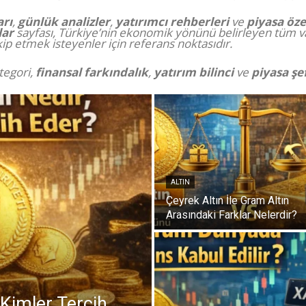
rı
,
günlük analizler
,
yatırımcı rehberleri
ve
piyasa öze
lar
sayfası, Türkiye’nin ekonomik yönünü belirleyen tüm var
akip etmek isteyenler için referans noktasıdır.
tegori,
finansal farkındalık
,
yatırım bilinci
ve
piyasa şef
ALTIN
Çeyrek Altın İle Gram Altın
Arasındaki Farklar Nelerdir?
 Kimler Tercih