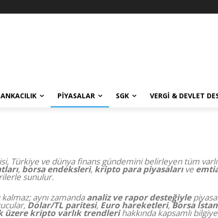
BANKACILIK
PIYASALAR
SGK
VERGI & DEVLET DE
si, Türkiye ve dünya finans gündemini belirleyen tüm varlık
atları
,
borsa endeksleri
,
kripto para piyasaları
ve
emtia
ilerle sunulur.
ırlı kalmaz; aynı zamanda
analiz ve rapor desteğiyle
piyasa
yucular,
Dolar/TL paritesi
,
Euro hareketleri
,
Borsa İstan
 üzere kripto varlık trendleri
hakkında kapsamlı bilgiye 