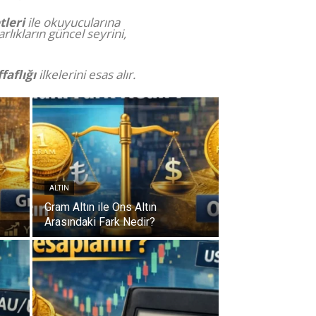
tleri
ile okuyucularına
lıkların güncel seyrini,
faflığı
ilkelerini esas alır.
ALTIN
Gram Altın ile Ons Altın
Arasındaki Fark Nedir?