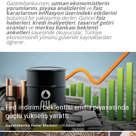
Gazetebanka.com,
uzman ekonomistlerin
yorumlarını
,
piyasa analizlerini
ve
faiz
kararlarının enflasyon üzerindeki etkilerini
bütüncül bir yaklaşımla derler. Güncel
faiz
haberleri
,
kredi maliyetleri
,
tasarruf getiri
oranları
ve
merkez bankası beklenti
anketleri
sayesinde okuyucular, Türkiye
ekonomisinin yönünü güvenilir kaynaklardan
öğrenir.
FAIZ
Fed indirimi beklentisi emtia piyasasında
güçlü yükseliş yarattı
Gazetebanka Haber Merkezi
-
30 Kasım 2025