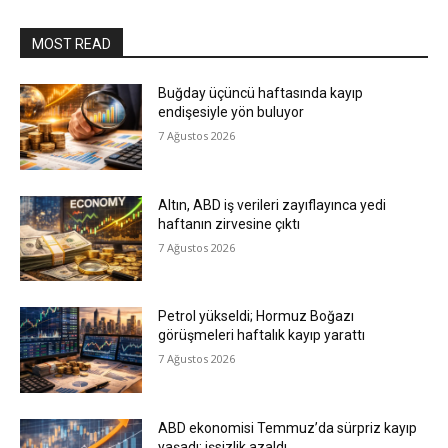
MOST READ
Buğday üçüncü haftasında kayıp
endişesiyle yön buluyor
7 Ağustos 2026
Altın, ABD iş verileri zayıflayınca yedi
haftanın zirvesine çıktı
7 Ağustos 2026
Petrol yükseldi; Hormuz Boğazı
görüşmeleri haftalık kayıp yarattı
7 Ağustos 2026
ABD ekonomisi Temmuz’da sürpriz kayıp
yaşadı; işsizlik azaldı