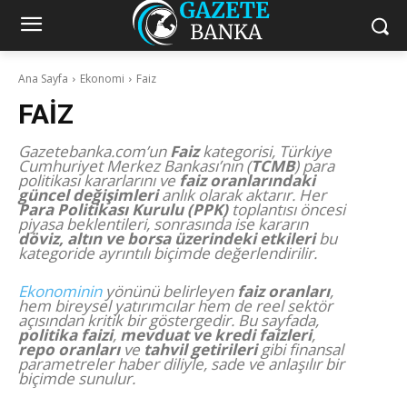
Ana Sayfa
Ekonomi
Faiz
FAIZ
Gazetebanka.com’un
Faiz
kategorisi, Türkiye
Cumhuriyet Merkez Bankası’nın (
TCMB
) para
politikası kararlarını ve
faiz oranlarındaki
güncel değişimleri
anlık olarak aktarır. Her
Para Politikası Kurulu (PPK)
toplantısı öncesi
piyasa beklentileri, sonrasında ise kararın
döviz, altın ve borsa üzerindeki etkileri
bu
kategoride ayrıntılı biçimde değerlendirilir.
Ekonominin
yönünü belirleyen
faiz oranları
,
hem bireysel yatırımcılar hem de reel sektör
açısından kritik bir göstergedir. Bu sayfada,
politika faizi
,
mevduat ve kredi faizleri
,
repo oranları
ve
tahvil getirileri
gibi finansal
parametreler haber diliyle, sade ve anlaşılır bir
biçimde sunulur.