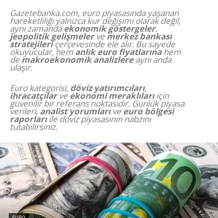
Gazetebanka.com, euro piyasasında yaşanan
hareketliliği yalnızca kur değişimi olarak değil,
aynı zamanda
ekonomik göstergeler
,
jeopolitik gelişmeler
ve
merkez bankası
stratejileri
çerçevesinde ele alır. Bu sayede
okuyucular, hem
anlık euro fiyatlarına
hem
de
makroekonomik analizlere
aynı anda
ulaşır.
Euro kategorisi,
döviz yatırımcıları
,
ihracatçılar
ve
ekonomi meraklıları
için
güvenilir bir referans noktasıdır. Günlük piyasa
verileri,
analist yorumları
ve
euro bölgesi
raporları
ile döviz piyasasının nabzını
tutabilirsiniz.
EURO