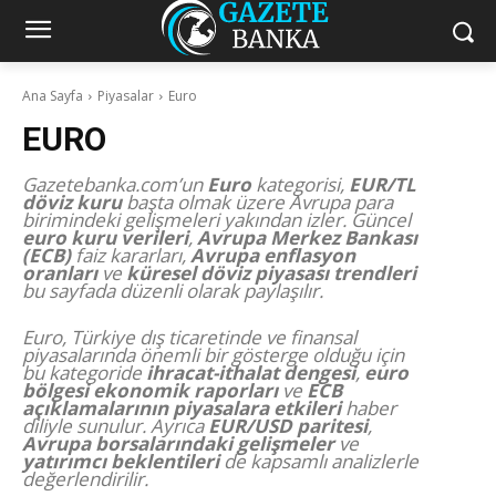
Ana Sayfa
Piyasalar
Euro
EURO
Gazetebanka.com’un
Euro
kategorisi,
EUR/TL
döviz kuru
başta olmak üzere Avrupa para
birimindeki gelişmeleri yakından izler. Güncel
euro kuru verileri
,
Avrupa Merkez Bankası
(ECB)
faiz kararları,
Avrupa enflasyon
oranları
ve
küresel döviz piyasası trendleri
bu sayfada düzenli olarak paylaşılır.
Euro, Türkiye dış ticaretinde ve finansal
piyasalarında önemli bir gösterge olduğu için
bu kategoride
ihracat-ithalat dengesi
,
euro
bölgesi ekonomik raporları
ve
ECB
açıklamalarının piyasalara etkileri
haber
diliyle sunulur. Ayrıca
EUR/USD paritesi
,
Avrupa borsalarındaki gelişmeler
ve
yatırımcı beklentileri
de kapsamlı analizlerle
değerlendirilir.