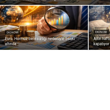
EKONOMI
EKONOMI
Euro, Hormuz belirsizliği nedeniyle baskı
Altın haft
altında
kapatıyor