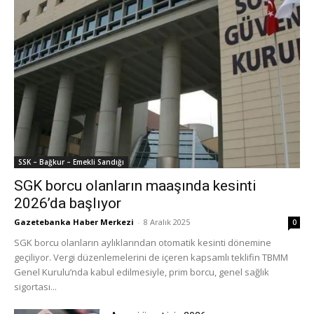
SSK – Bağkur – Emekli Sandığı
SGK borcu olanların maaşında kesinti
2026’da başlıyor
Gazetebanka Haber Merkezi
-
8 Aralık 2025
0
SGK borcu olanların aylıklarından otomatik kesinti dönemine
geçiliyor. Vergi düzenlemelerini de içeren kapsamlı teklifin TBMM
Genel Kurulu’nda kabul edilmesiyle, prim borcu, genel sağlık
sigortası...