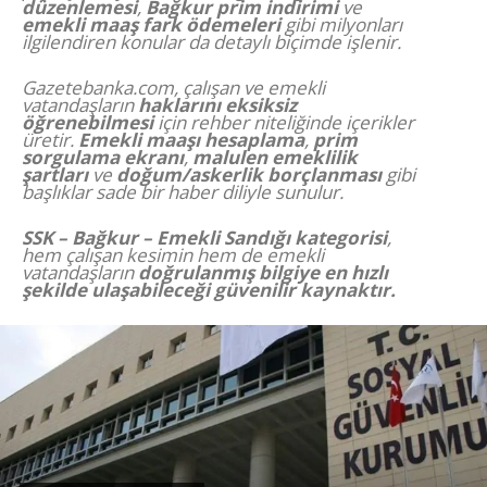
düzenlemesi
,
Bağkur prim indirimi
ve
emekli maaş fark ödemeleri
gibi milyonları
ilgilendiren konular da detaylı biçimde işlenir.
Gazetebanka.com, çalışan ve emekli
vatandaşların
haklarını eksiksiz
öğrenebilmesi
için rehber niteliğinde içerikler
üretir.
Emekli maaşı hesaplama
,
prim
sorgulama ekranı
,
malulen emeklilik
şartları
ve
doğum/askerlik borçlanması
gibi
başlıklar sade bir haber diliyle sunulur.
SSK – Bağkur – Emekli Sandığı kategorisi
,
hem çalışan kesimin hem de emekli
vatandaşların
doğrulanmış bilgiye en hızlı
şekilde ulaşabileceği güvenilir kaynaktır.