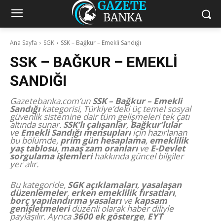
Ana Sayfa
SGK
SSK – Bağkur – Emekli Sandığı
SSK – BAĞKUR – EMEKLI
SANDIĞI
Gazetebanka.com’un
SSK – Bağkur – Emekli
Sandığı
kategorisi, Türkiye’deki üç temel sosyal
güvenlik sistemine dair tüm gelişmeleri tek çatı
altında sunar.
SSK’lı çalışanlar
,
Bağkur’lular
ve
Emekli Sandığı mensupları
için hazırlanan
bu bölümde,
prim gün hesaplama
,
emeklilik
yaş tablosu
,
maaş zam oranları
ve
E-Devlet
sorgulama işlemleri
hakkında güncel bilgiler
yer alır.
Bu kategoride,
SGK açıklamaları
,
yasalaşan
düzenlemeler
,
erken emeklilik fırsatları
,
borç yapılandırma yasaları
ve
kapsam
genişletmeleri
düzenli olarak haber diliyle
paylaşılır. Ayrıca
3600 ek gösterge
,
EYT