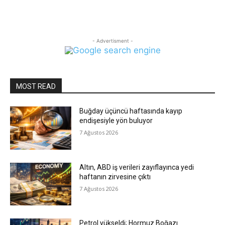
- Advertisment -
MOST READ
Buğday üçüncü haftasında kayıp
endişesiyle yön buluyor
7 Ağustos 2026
Altın, ABD iş verileri zayıflayınca yedi
haftanın zirvesine çıktı
7 Ağustos 2026
Petrol yükseldi; Hormuz Boğazı