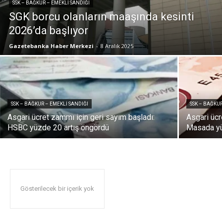
SSK – BAĞKUR – EMEKLI SANDIĞI
SGK borcu olanların maaşında kesinti
2026’da başlıyor
Gazetebanka Haber Merkezi
-
8 Aralık 2025
SSK – BAĞKUR – EMEKLI SANDIĞI
SSK – BAĞKUR
Asgari ücret zammı için geri sayım başladı:
Asgari ücr
HSBC yüzde 20 artış öngördü
Masada yü
Gösterilecek bir içerik yok