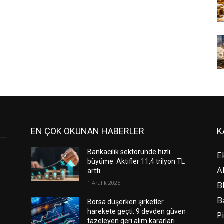
EN ÇOK OKUNAN HABERLER
K
Bankacılık sektöründe hızlı
E
büyüme: Aktifler 11,4 trilyon TL
A
arttı
1 Aralık 2025
B
B
Borsa düşerken şirketler
harekete geçti: 9 devden güven
P
tazeleyen geri alım kararları