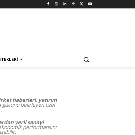
STEKLERI
irket haberleri
,
yatırım
m gücünü belirleyen özel
.
lardan
yerli sanayi
n ekonomik performansını
şabilir.