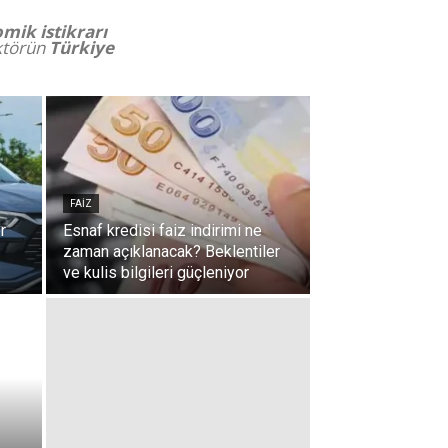
mik istikrarı
ktörün
Türkiye
FAIZ
r
Esnaf kredisi faiz indirimi ne
zaman açıklanacak? Beklentiler
ve kulis bilgileri güçleniyor