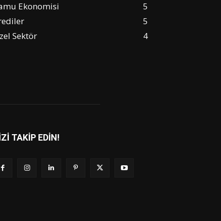
amu Ekonomisi
5
rediler
5
zel Sektör
4
İZİ TAKİP EDİN!