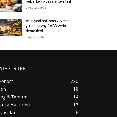
beklerken piyasalar temkinli
7 Ağustos 2026
Altın yedi haftanın zirvesine
yükseldi; zayıf ABD verisi
destekledi
7 Ağustos 2026
ATEGORİLER
konomi
726
ltın
18
log & Tanıtım
14
anka Haberleri
12
iyasalar
6