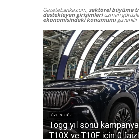
Gazetebanka.com,
sektörel büyüme tr
destekleyen girişimleri
uzman görüşler
ekonomisindeki konumunu
güvenilir
ÖZEL SEKTÖR
Togg yıl sonu kampanya
T10X ve T10F için 0 faizli