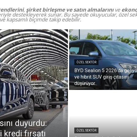
endlerini
,
şirket birleşme ve satın almalarını
ve
ekono
iyle destekleyerek sunar. Bu sayede okuyucular, özel se
 ve kapsamlı biçimde takip edebilir.
ÖZEL SEKTÖR
BYD Sealion 5 2026’da geliyo
ve hibrit SUV giriş çıtasını
düşürüyor
sını duyurdu:
 kredi fırsatı
ÖZEL SEKTÖR