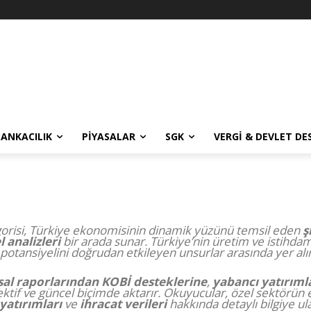
BANKACILIK
PIYASALAR
SGK
VERGI & DEVLET DE
orisi, Türkiye ekonomisinin dinamik yüzünü temsil eden
ş
 analizleri
bir arada sunar. Türkiye’nin üretim ve istihda
tansiyelini doğrudan etkileyen unsurlar arasında yer alır
sal raporlarından
KOBİ desteklerine
,
yabancı yatırım
ktif ve güncel biçimde aktarır. Okuyucular, özel sektörü
yatırımları
ve
ihracat verileri
hakkında detaylı bilgiye ula