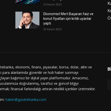
K
25 Kasım 2025
K
Ekonomist Mert Başaran faiz ve
Ö
konut fiyatları için kritik uyarılar
yaptı
30 Kasım 2025
tebanka, ekonomi, finans, piyasalar, borsa, dolar, altın ve
B
o para alanlarında güvenilir ve hızlı haber sunmayı
layan bağımsız bir dijital yayın platformudur. Amacımız,
ucularımıza doğrulanmış, tarafsız ve güncel bilgiyi
ırmak; finansal farkındalığı artıran nitelikli içerikler üretmektir.
şim:
haber@gazetebanka.com