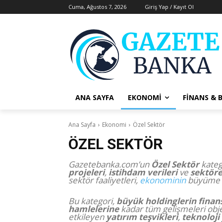
Cuma, Ağustos 7, 2026
Giriş Yap / Kayıt Ol
ANA SAYFA
EKONOMI
FINANS & 
Ana Sayfa
Ekonomi
Özel Sektör
ÖZEL SEKTÖR
Gazetebanka.com’un
Özel Sektör
kateg
projeleri
,
istihdam verileri
ve
sektörel
sektör faaliyetleri,
ekonominin
büyüme po
Bu kategori,
büyük holdinglerin finan
hamlelerine
kadar tüm gelişmeleri obje
etkileyen
yatırım teşvikleri
,
teknoloji 