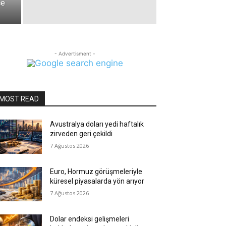
ce
- Advertisment -
MOST READ
Avustralya doları yedi haftalık
zirveden geri çekildi
7 Ağustos 2026
Euro, Hormuz görüşmeleriyle
küresel piyasalarda yön arıyor
7 Ağustos 2026
Dolar endeksi gelişmeleri