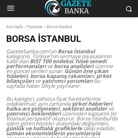
Ana Sayfa
Piyasalar
Borsa İstanbul
BORSA İSTANBUL
Gazetebanka.com’un
Borsa İstanbul
kategorisi, Türkiye’nin sermaye piyasalarının
kalbi olan
BIST 100 endeksi
,
hisse senedi
performansları
ve
borsa analizleri
üzerine
en güncel verileri sunar.
Günün öne çıkan
hisseleri
,
borsa kapanış rakamları
,
şirket
bilançoları
ve
yatırımcı yorumları
bu
sayfada haber diliyle yayınlanır.
Bu kategori, yalnızca fiyat hareketlerine
odaklanmaz; aynı zamanda
şirket haberleri
,
halka arz gelişmeleri
,
sektörel analizler
ve
yatırımcı beklentileri
üzerinden kapsamlı bir
finansal perspektif oluşturur. Borsa İstanbul’da
işlem gören hisseler arasındaki değişimleri,
günlük ve haftalık grafiklerle
takip edebilir,
uzman ekonomistlerin yorumlarıyla