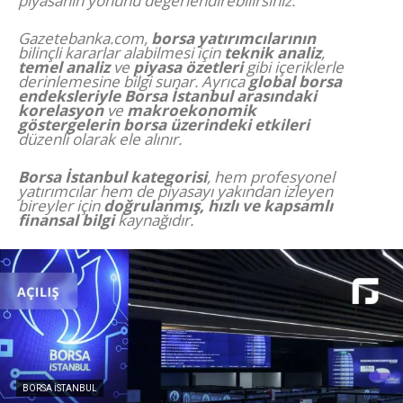
piyasanın yönünü değerlendirebilirsiniz.
Gazetebanka.com,
borsa yatırımcılarının
bilinçli kararlar alabilmesi için
teknik analiz
,
temel analiz
ve
piyasa özetleri
gibi içeriklerle
derinlemesine bilgi sunar. Ayrıca
global borsa
endeksleriyle Borsa İstanbul arasındaki
korelasyon
ve
makroekonomik
göstergelerin borsa üzerindeki etkileri
düzenli olarak ele alınır.
Borsa İstanbul kategorisi
, hem profesyonel
yatırımcılar hem de piyasayı yakından izleyen
bireyler için
doğrulanmış, hızlı ve kapsamlı
finansal bilgi
kaynağıdır.
BORSA İSTANBUL