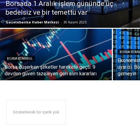
Borsada 1 Aralık işlem gününde üç
bedelsiz ve bir temettü var
Gazetebanka Haber Merkezi
-
30 Kasım 2025
BORSA İSTA
BORSA İSTANBUL
Ekonomist 
Borsa düşerken şirketler harekete geçti: 9
uyarısı: B
devden güven tazeleyen geri alım kararları
girmeyin
Gösterilecek bir içerik yok