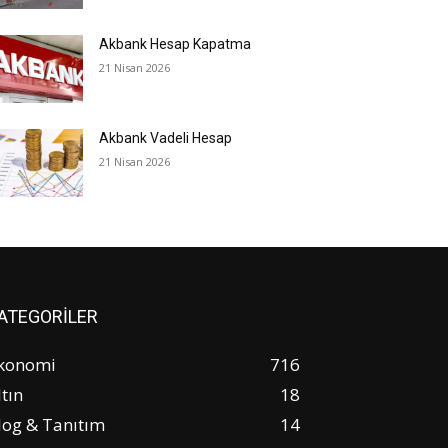
Akbank Hesap Kapatma
21 Nisan 2026
Akbank Vadeli Hesap
21 Nisan 2026
ATEGORİLER
konomi
716
ltın
18
log & Tanıtım
14