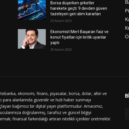
B
Borsa düşerken şirketler
harekete geçti: 9 devden güven
P
tazeleyen geri alım kararları
K
25 Kasım 2025
K
Ekonomist Mert Başaran faiz ve
Ö
konut fiyatları için kritik uyarılar
yaptı
30 Kasım 2025
tebanka, ekonomi, finans, piyasalar, borsa, dolar, altın ve
B
o para alanlarında güvenilir ve hızlı haber sunmayı
layan bağımsız bir dijital yayın platformudur. Amacımız,
ucularımıza doğrulanmış, tarafsız ve güncel bilgiyi
ırmak; finansal farkındalığı artıran nitelikli içerikler üretmektir.