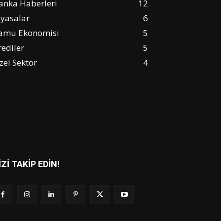
anka Haberleri
12
iyasalar
6
amu Ekonomisi
5
rediler
5
zel Sektör
4
İZİ TAKİP EDİN!