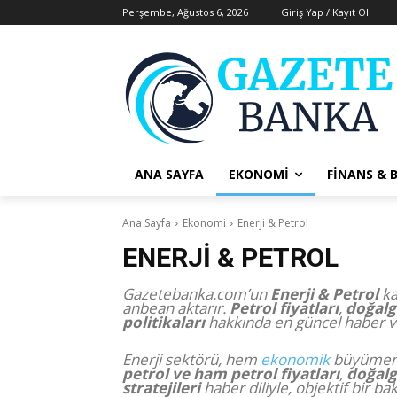
Perşembe, Ağustos 6, 2026
Giriş Yap / Kayıt Ol
ANA SAYFA
EKONOMI
FINANS & 
Ana Sayfa
Ekonomi
Enerji & Petrol
ENERJI & PETROL
Gazetebanka.com’un
Enerji & Petrol
ka
anbean aktarır.
Petrol fiyatları
,
doğalg
politikaları
hakkında en güncel haber ve 
Enerji sektörü, hem
ekonomik
büyümenin
petrol ve ham petrol fiyatları
,
doğalg
stratejileri
haber diliyle, objektif bir bak