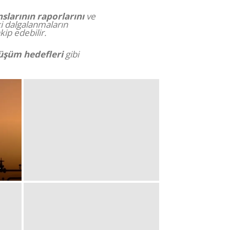
nslarının raporlarını
ve
ki dalgalanmaların
kip edebilir.
üşüm hedefleri
gibi
r