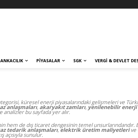
BANKACILIK
PIYASALAR
SGK
VERGI & DEVLET DE
tegorisi, küresel enerji piyasalarındaki gelişmeleri ve Türk
az anlaşmaları
,
akaryakıt zamları
,
yenilenebilir enerji
analizler bu sayfada yer alır.
 hem de dış ticaret dengesinin temel unsurlarındandır. 
az tedarik anlaşmaları
,
elektrik üretim maliyetleri
ve
ış açısıyla sunulur.