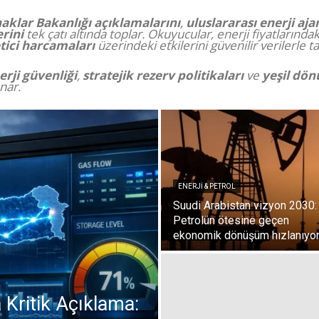
naklar Bakanlığı açıklamalarını
,
uluslararası enerji aja
rini
tek çatı altında toplar. Okuyucular, enerji fiyatlarında
tici harcamaları
üzerindeki etkilerini güvenilir verilerle ta
erji güvenliği
,
stratejik rezerv politikaları
ve
yeşil dön
nar.
ENERJI & PETROL
Suudi Arabistan vizyon 2030:
Petrolün ötesine geçen
ekonomik dönüşüm hızlanıyo
 Kritik Açıklama: