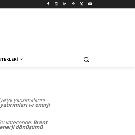
STEKLERI
iye’ye yansımalarını
 yatırımları
ve
enerji
Bu kategoride,
Brent
enerji dönüşümü