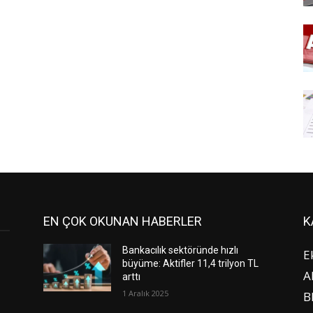
EN ÇOK OKUNAN HABERLER
K
Bankacılık sektöründe hızlı
E
büyüme: Aktifler 11,4 trilyon TL
A
arttı
1 Aralık 2025
B