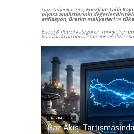
Gazetebanka.com,
Enerji ve Tabii Kay
piyasa analistlerinin değerlendirmele
enflasyon
,
üretim maliyetleri
ve
tüke
Enerji & Petrol kategorisi, Türkiye’nin
en
konularda da derinlemesine analizler su
ENERJI & PETROL
Gaz Akışı Tartışmasında