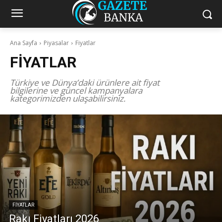
Ana Sayfa
Piyasalar
Fiyatlar
FIYATLAR
Türkiye ve Dünya’daki ürünlere ait fiyat
bilgilerine ve güncel kampanyalara
kategorimizden ulaşabilirsiniz.
FIYATLAR
Rakı Fiyatları 2026