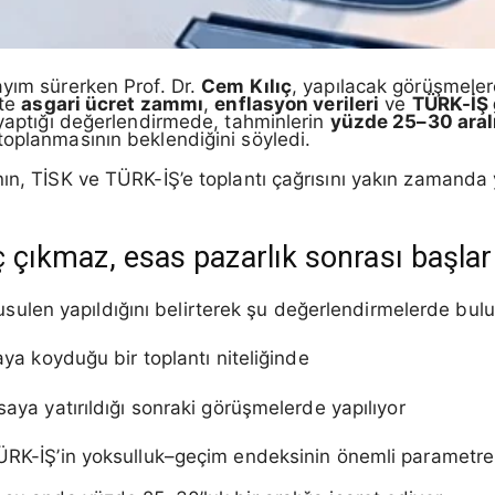
ayım sürerken Prof. Dr.
Cem Kılıç
, yapılacak görüşmelere 
çte
asgari ücret zammı
,
enflasyon verileri
ve
TÜRK-İŞ
 yaptığı değerlendirmede, tahminlerin
yüzde 25–30 aral
toplanmasının beklendiğini söyledi.
nın, TİSK ve TÜRK-İŞ’e toplantı çağrısını yakın zamanda
uç çıkmaz, esas pazarlık sonrası başlar
bi usulen yapıldığını belirterek şu değerlendirmelerde bul
taya koyduğu bir toplantı niteliğinde
saya yatırıldığı sonraki görüşmelerde yapılıyor
TÜRK-İŞ’in yoksulluk–geçim endeksinin önemli parametre