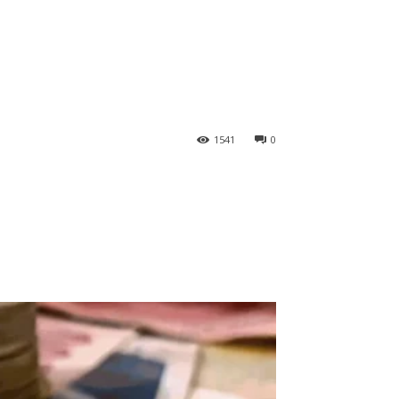
1541
0