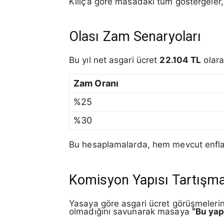
Kılıç’a göre masadaki tüm göstergeler,
Olası Zam Senaryoları
Bu yıl net asgari ücret
22.104 TL
olara
Zam Oranı
%25
%30
Bu hesaplamalarda, hem mevcut enflasy
Komisyon Yapısı Tartışma
Yasaya göre asgari ücret görüşmelerin
olmadığını savunarak masaya
“Bu yap