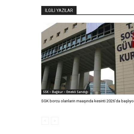
İLGİLİ YAZILAR
SSK – Bağkur – Emekli Sandığı
SGK borcu olanların maaşında kesinti 2026’da başlıyo