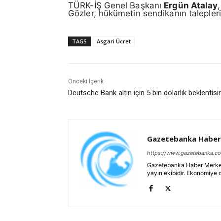
TÜRK-İŞ Genel Başkanı
Ergün Atalay
Gözler, hükümetin sendikanın talepler
TAGS
Asgari Ücret
Önceki İçerik
Deutsche Bank altın için 5 bin dolarlık beklentisin
Gazetebanka Haber
https://www.gazetebanka.c
Gazetebanka Haber Merkezi, 
yayın ekibidir. Ekonomiye 