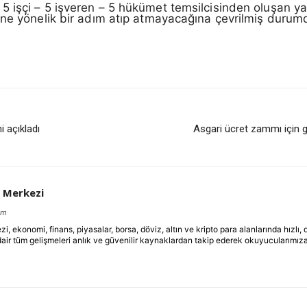
, 5 işçi – 5 işveren – 5 hükümet temsilcisinden oluşan yap
ine yönelik bir adım atıp atmayacağına çevrilmiş durum
i açıkladı
Asgari ücret zammı için 
 Merkezi
om
ekonomi, finans, piyasalar, borsa, döviz, altın ve kripto para alanlarında hızlı,
dair tüm gelişmeleri anlık ve güvenilir kaynaklardan takip ederek okuyucularımıza