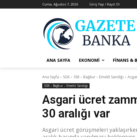
Cuma, Ağustos 7, 2026
Giriş Yap / Kayıt Ol
ANA SAYFA
EKONOMI
FINANS & 
Ana Sayfa
SGK
SSK – Bağkur – Emekli Sandığı
Asgar
SSK – Bağkur – Emekli Sandığı
Asgari ücret zamm
30 aralığı var
Asgari ücret görüşmeleri yaklaşırken 
aralık başında yapılması bekleniyor.