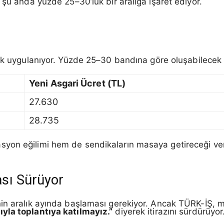
 şu anda yüzde 25–30’luk bir aralığa işaret ediyor.
k uygulanıyor. Yüzde 25–30 bandına göre oluşabilecek 
Yeni Asgari Ücret (TL)
27.630
28.735
on eğilimi hem de sendikaların masaya getireceği verile
sı Sürüyor
in aralık ayında başlaması gerekiyor. Ancak TÜRK-İŞ, m
ıyla toplantıya katılmayız.”
diyerek itirazını sürdürüyor