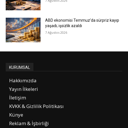
7 Ağustos 2026
ABD ekonomisi Temmuz’da sürpriz kayıp
yaşadı; işsizlik azaldı
7 Ağustos 2026
KURUMSAL
Hakkımızda
Yayın İlkeleri
İletişim
KVKK & Gizlilik Politikası
Künye
Reklam & İşbirliği