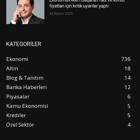
Ekonomist Mert Başaran faiz ve konut
fiyatları için kritik uyarılar yaptı
30 Kasım 2025
KATEGORİLER
Ekonomi
736
Altın
18
Blog & Tanıtım
14
Banka Haberleri
12
Piyasalar
6
Kamu Ekonomisi
5
Krediler
5
Özel Sektör
4