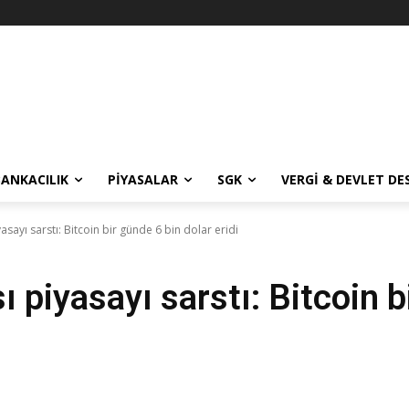
BANKACILIK
PIYASALAR
SGK
VERGI & DEVLET DE
yasayı sarstı: Bitcoin bir günde 6 bin dolar eridi
sı piyasayı sarstı: Bitcoin 