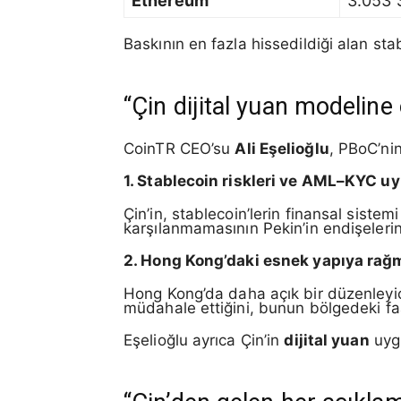
Ethereum
3.053 
Baskının en fazla hissedildiği alan sta
“Çin dijital yuan modeline
CoinTR CEO’su
Ali Eşelioğlu
, PBoC’nin
1. Stablecoin riskleri ve AML–KYC 
Çin’in, stablecoin’lerin finansal sist
karşılanmamasının Pekin’in endişelerini
2. Hong Kong’daki esnek yapıya rağ
Hong Kong’da daha açık bir düzenleyi
müdahale ettiğini, bunun bölgedeki faali
Eşelioğlu ayrıca Çin’in
dijital yuan
uygu