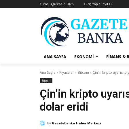
Cuma, Ağustos 7, 2026
Giriş Yap / Kayıt Ol
ANA SAYFA
EKONOMI
FINANS & 
Ana Sayfa
Piyasalar
Bitcoin
Çin’in kripto uyarısı pi
Bitcoin
Çin’in kripto uyarı
dolar eridi
By
Gazetebanka Haber Merkezi