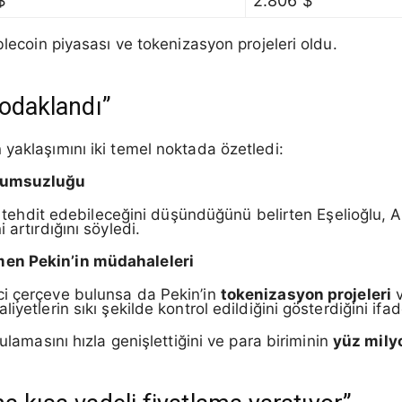
$
2.806 $
blecoin piyasası ve tokenizasyon projeleri oldu.
 odaklandı”
 yaklaşımını iki temel noktada özetledi:
uyumsuzluğu
emi tehdit edebileceğini düşündüğünü belirten Eşelioğlu,
 artırdığını söyledi.
men Pekin’in müdahaleleri
ci çerçeve bulunsa da Pekin’in
tokenizasyon projeleri
yetlerin sıkı şekilde kontrol edildiğini gösterdiğini ifade
lamasını hızla genişlettiğini ve para biriminin
yüz milyo