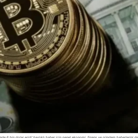
günde 6 bin dolar eridi' başlıklı haber için genel ekonomi, finans ve gündem haberlerini de