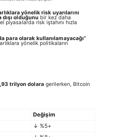
varlıklara yönelik risk uyarılarını
a dışı olduğunu
bir kez daha
l piyasalarda risk iştahını hızla
da para olarak kullanılamayacağı”
lıklara yönelik politikaların
,93 trilyon dolara
gerilerken, Bitcoin
Değişim
↓ %5+