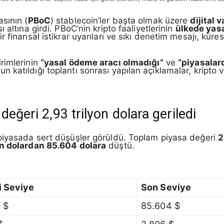
sının (
PBoC
) stablecoin’ler başta olmak üzere
dijital 
ı altına girdi. PBoC’nin kripto faaliyetlerinin
ülkede yas
finansal istikrar uyarıları ve sıkı denetim mesajı, kürese
rimlerinin
“yasal ödeme aracı olmadığı”
ve
“piyasalar
atıldığı toplantı sonrası yapılan açıklamalar, kripto var
değeri 2,93 trilyon dolara geriledi
 piyasada sert düşüşler görüldü. Toplam piyasa değeri
2
n dolardan 85.604 dolara
düştü.
 Seviye
Son Seviye
 $
85.604 $