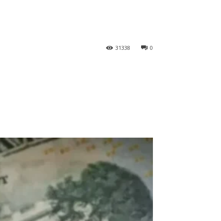
31338
0