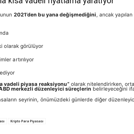
a kısa vadeli fiyatlama yaratıyor”
umunun
2021’den bu yana değişmediğini
, ancak yapılan
umda
ski olarak görülüyor
ler artırılıyor
 ediyor
sa vadeli piyasa reaksiyonu”
olarak nitelendirirken, or
ABD merkezli düzenleyici süreçlerin
belirleyeceğini if
asaların seyrinin, önümüzdeki günlerde diğer düzenleyi
ası
Kripto Para Piyasası