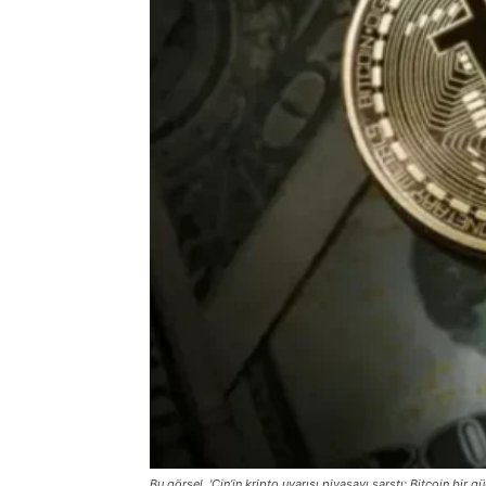
Bu görsel, 'Çin’in kripto uyarısı piyasayı sarstı: Bitcoin bir 