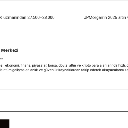
SGK uzmanından 27.500–28.000
JPMorgan’ın 2026 altın v
 Merkezi
om
ekonomi, finans, piyasalar, borsa, döviz, altın ve kripto para alanlarında hızlı,
dair tüm gelişmeleri anlık ve güvenilir kaynaklardan takip ederek okuyucularımıza