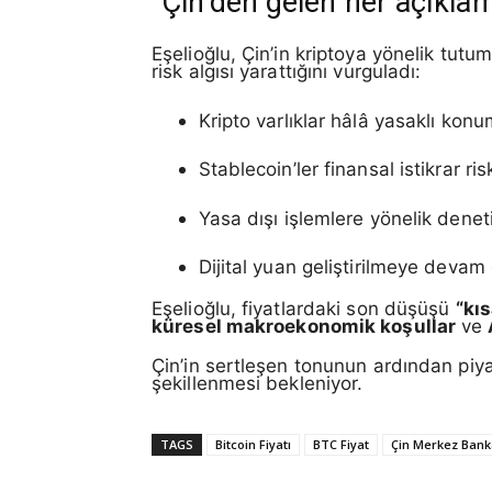
“Çin’den gelen her açıklam
Eşelioğlu, Çin’in kriptoya yönelik tut
risk algısı yarattığını vurguladı:
Kripto varlıklar hâlâ yasaklı kon
Stablecoin’ler finansal istikrar ri
Yasa dışı işlemlere yönelik denetim
Dijital yuan geliştirilmeye devam
Eşelioğlu, fiyatlardaki son düşüşü
“kı
küresel makroekonomik koşullar
ve
Çin’in sertleşen tonunun ardından piy
şekillenmesi bekleniyor.
TAGS
Bitcoin Fiyatı
BTC Fiyat
Çin Merkez Bank