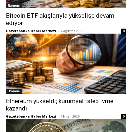
Ekonomi
Bitcoin ETF akışlarıyla yükselişe devam
ediyor
Gazetebanka Haber Merkezi
-
7 Ağustos 2026
0
Ekonomi
Ethereum yükseldi; kurumsal talep ivme
kazandı
Gazetebanka Haber Merkezi
-
7 Nisan 2026
0