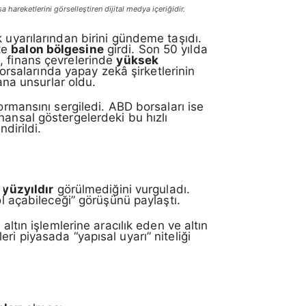
a hareketlerini görselleştiren dijital medya içeriğidir.
 uyarılarından birini gündeme taşıdı.
kte
balon bölgesine
girdi. Son 50 yılda
, finans çevrelerinde
yüksek
 borsalarında yapay zekâ şirketlerinin
ana unsurlar oldu.
mansını sergiledi. ABD borsaları ise
inansal göstergelerdeki bu hızlı
dirildi.
 yüzyıldır
görülmediğini vurguladı.
ol açabileceği” görüşünü paylaştı.
ltın işlemlerine aracılık eden ve altın
i piyasada “yapısal uyarı” niteliği