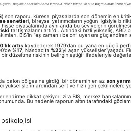
uyarısı' başlıklı haber için Borsa İstanbul, döviz kurları ve altın başta olmak üzere piyas
S
) son raporu, küresel piyasalarda son dönemin en kritik
se senetleri
, bireysel yatırımcıların yoğun ilgisiyle birli
 hisse piyasalarında aynı anda bu seviyelerin görülmesi
iski
tartışmalarını artırdı. Altındaki hızlı yükseliş, ABD
akımları, BIS’in “eş zamanlı balon” uyarısını güçlendiren 
’lık artış
kaydederek 1979’dan bu yana en güçlü perfor
500’de
%17
, Nasdaq’ta
%22
’yi aşan yükselişler yaşadı. F
r düzeltme riskinin belirginleştiği” ifadeleriyle değerlen
anda balon bölgesine girdiği bir dönemin en az
son yarım
 yükselişlerin ardından sert ve hızlı geri çekilmelere y
erlendirme dikkat çekiyor; zira BIS, merkez bankalarının a
konumunda. Bu nedenle raporun altın tarafındaki gözlemler
 psikolojisi