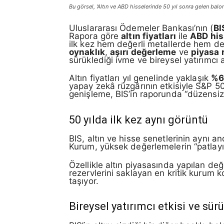
Bu görsel, 'Altın ve ABD hisselerinde 50 yıl sonra gelen balon 
Uluslararası Ödemeler Bankası’nın (
BI
Rapora göre
altın fiyatları
ile
ABD his
ilk kez hem değerli metallerde hem de
oynaklık
,
aşırı değerleme
ve
piyasa r
sürüklediği ivme ve bireysel yatırımcı 
Altın fiyatları yıl genelinde yaklaşık
%60
yapay zekâ rüzgârının etkisiyle S&P 
genişleme, BIS’in raporunda “düzensiz bi
50 yılda ilk kez aynı görüntü
BIS, altın ve hisse senetlerinin aynı 
Kurum, yüksek değerlemelerin “patlayıcı
Özellikle altın piyasasında yapılan değ
rezervlerini saklayan en kritik kurum 
taşıyor.
Bireysel yatırımcı etkisi ve sürü