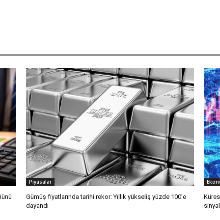
Piyasalar
Ekon
 Günü
Gümüş fiyatlarında tarihi rekor: Yıllık yükseliş yüzde 100’e
Küres
dayandı
sinya