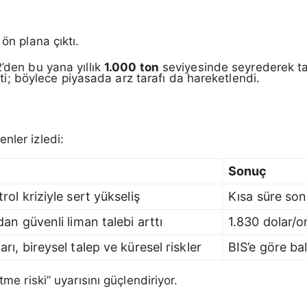
 ön plana çıktı.
2’den bu yana yıllık
1.000 ton
seviyesinde seyrederek tari
eltti; böylece piyasada arz tarafı da hareketlendi.
i
nler izledi:
Sonuç
rol kriziyle sert yükseliş
Kısa süre son
dan güvenli liman talebi arttı
1.830 dolar/o
rı, bireysel talep ve küresel riskler
BIS’e göre ba
tme riski” uyarısını güçlendiriyor.