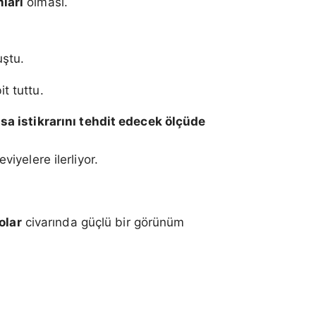
mları
olması.
uştu.
it tuttu.
sa istikrarını tehdit edecek ölçüde
viyelere ilerliyor.
olar
civarında güçlü bir görünüm