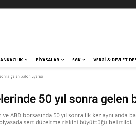
BANKACILIK
PIYASALAR
SGK
VERGI & DEVLET DE
 sonra gelen balon uyarısı
lerinde 50 yıl sonra gelen 
n ve ABD borsasında 50 yıl sonra ilk kez aynı anda b
n piyasada sert düzeltme riskini büyüttüğü belirtildi.