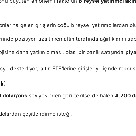
 balonu büyüten en önemli faktörün
bireysel yatırımcı akı
nlarına gelen girişlerin çoğu bireysel yatırımcılardan ol
inde pozisyon azaltırken altın tarafında ağırlıklarını sab
lojisine daha yatkın olması, olası bir panik satışında
piya
u destekliyor; altın ETF’lerine girişler yıl içinde rekor se
lü
1 dolar/ons
seviyesinden geri çekilse de hâlen
4.200 d
dolardan çeşitlendirme isteği,