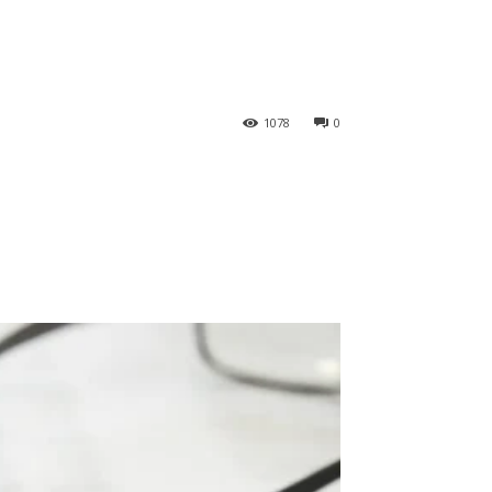
1078
0