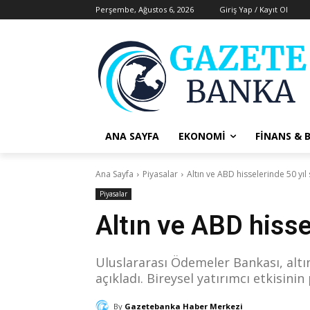
Perşembe, Ağustos 6, 2026
Giriş Yap / Kayıt Ol
ANA SAYFA
EKONOMI
FINANS & 
Ana Sayfa
Piyasalar
Altın ve ABD hisselerinde 50 yıl
Piyasalar
Altın ve ABD hisse
Uluslararası Ödemeler Bankası, altı
açıkladı. Bireysel yatırımcı etkisini
By
Gazetebanka Haber Merkezi