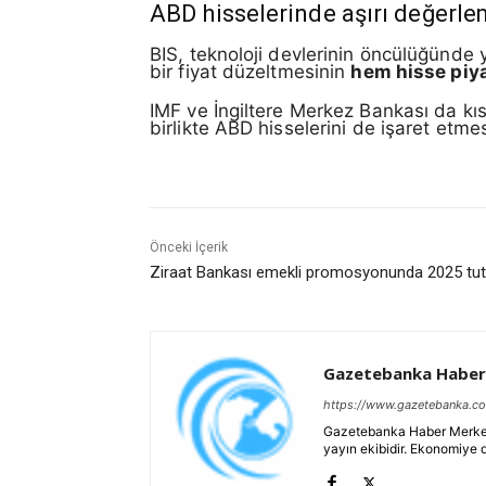
ABD hisselerinde aşırı değerle
BIS, teknoloji devlerinin öncülüğünde 
bir fiyat düzeltmesinin
hem hisse piy
IMF ve İngiltere Merkez Bankası da kısa
birlikte ABD hisselerini de işaret etm
Önceki İçerik
Ziraat Bankası emekli promosyonunda 2025 tutar
Gazetebanka Haber
https://www.gazetebanka.c
Gazetebanka Haber Merkezi, 
yayın ekibidir. Ekonomiye 