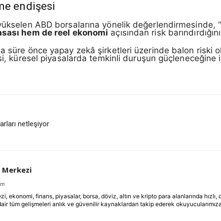
me endişesi
yükselen ABD borsalarına yönelik değerlendirmesinde, “de
asası hem de reel ekonomi
açısından risk barındırdığını 
 süre önce yapay zekâ şirketleri üzerinde balon riski ol
esi, küresel piyasalarda temkinli duruşun güçleneceğine i
ları netleşiyor
 Merkezi
om
ekonomi, finans, piyasalar, borsa, döviz, altın ve kripto para alanlarında hızlı,
dair tüm gelişmeleri anlık ve güvenilir kaynaklardan takip ederek okuyucularımıza