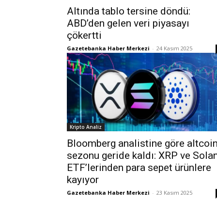
Altında tablo tersine döndü:
ABD’den gelen veri piyasayı
çökertti
Gazetebanka Haber Merkezi
-
24 Kasım 2025
Kripto Analiz
Bloomberg analistine göre altcoi
sezonu geride kaldı: XRP ve Sola
ETF’lerinden para sepet ürünlere
kayıyor
Gazetebanka Haber Merkezi
-
23 Kasım 2025