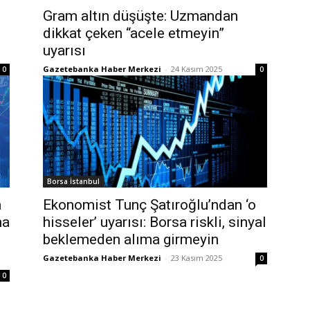
Gram altın düşüşte: Uzmandan
dikkat çeken “acele etmeyin”
uyarısı
Gazetebanka Haber Merkezi
-
24 Kasım 2025
0
0
Borsa İstanbul
n
Ekonomist Tunç Şatıroğlu’ndan ‘o
na
hisseler’ uyarısı: Borsa riskli, sinyal
beklemeden alıma girmeyin
Gazetebanka Haber Merkezi
-
23 Kasım 2025
0
0