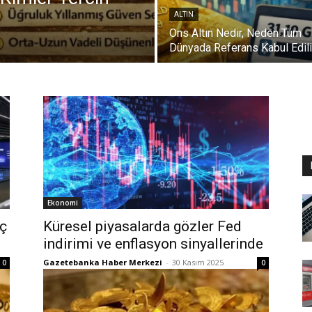
ALTIN
Ons Altın Nedir, Neden Tüm
Dünyada Referans Kabul Edili
Ekonomi
üç
Küresel piyasalarda gözler Fed
indirimi ve enflasyon sinyallerinde
Gazetebanka Haber Merkezi
-
30 Kasım 2025
0
0