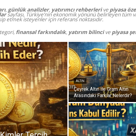
rı
,
günlük analizler
,
yatırımcı rehberleri
ve
piyasa öze
lar
sayfası, Türkiye’nin ekonomik yönünü belirleyen tüm var
akip etmek isteyenler için referans noktasıdır.
tegori,
finansal farkındalık
,
yatırım bilinci
ve
piyasa şef
ALTIN
Çeyrek Altın İle Gram Altın
Arasındaki Farklar Nelerdir?
 Kimler Tercih