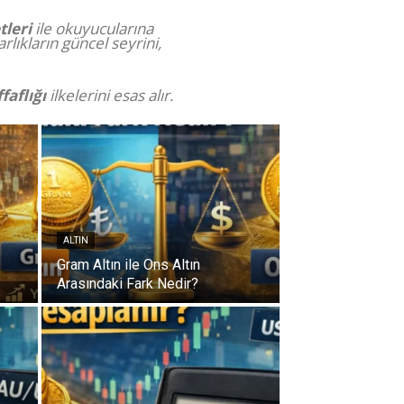
tleri
ile okuyucularına
lıkların güncel seyrini,
faflığı
ilkelerini esas alır.
ALTIN
Gram Altın ile Ons Altın
Arasındaki Fark Nedir?