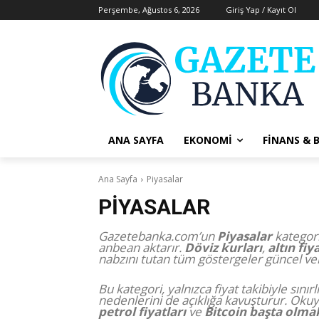
Perşembe, Ağustos 6, 2026
Giriş Yap / Kayıt Ol
ANA SAYFA
EKONOMI
FINANS & 
Ana Sayfa
Piyasalar
PIYASALAR
Gazetebanka.com’un
Piyasalar
kategori
anbean aktarır.
Döviz kurları
,
altın fiy
nabzını tutan tüm göstergeler güncel ver
Bu kategori, yalnızca fiyat takibiyle sın
nedenlerini de açıklığa kavuşturur. Oku
petrol fiyatları
ve
Bitcoin başta olmak