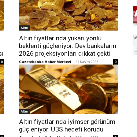
Altın
Altın fiyatlarında yukarı yönlü
beklenti güçleniyor: Dev bankaların
sı
2026 projeksiyonları dikkat çekti
Gazetebanka Haber Merkezi
-
27 Kasım 2025
0
0
Altın
Altın fiyatlarında iyimser görünüm
güçleniyor: UBS hedefi korudu