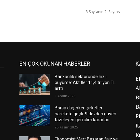
3 Sayfanın 2. Sayfası
EN ÇOK OKUNAN HABERLER
K
Bankacılık sektöründe hızlı
E
büyüme: Aktifler 11,4 trilyon TL
A
arttı
1 Aralık 2025
B
B
Borsa düşerken şirketler
harekete geçti: 9 devden güven
P
tazeleyen geri alım kararları
K
25 Kasım 2025
K
Ekonomist Mert Başaran faiz ve