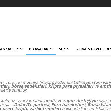
BANKACILIK
PIYASALAR
SGK
VERGI & DEVLET DE
si, Türkiye ve dünya finans gündemini belirleyen tüm varlık
atları
,
borsa endeksleri
,
kripto para piyasaları
ve
emtia
ilerle sunulur.
ırlı kalmaz; aynı zamanda
analiz ve rapor desteğiyle
piyasa
yucular,
Dolar/TL paritesi
,
Euro hareketleri
,
Borsa İstan
 üzere kripto varlık trendleri
hakkında kapsamlı bilgiye 