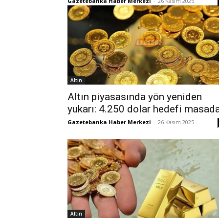
Gazetebanka Haber Merkezi
-
26 Kasım 2025
Altın
Altın piyasasında yön yeniden
yukarı: 4.250 dolar hedefi masad
Gazetebanka Haber Merkezi
-
26 Kasım 2025
Altın