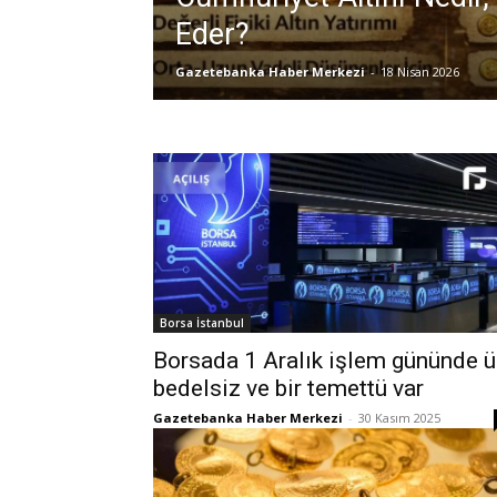
Eder?
Gazetebanka Haber Merkezi
-
18 Nisan 2026
Borsa İstanbul
Borsada 1 Aralık işlem gününde 
bedelsiz ve bir temettü var
Gazetebanka Haber Merkezi
-
30 Kasım 2025