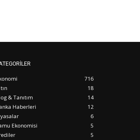
ATEGORİLER
konomi
716
ltın
18
log & Tanıtım
14
anka Haberleri
12
iyasalar
6
amu Ekonomisi
5
rediler
5