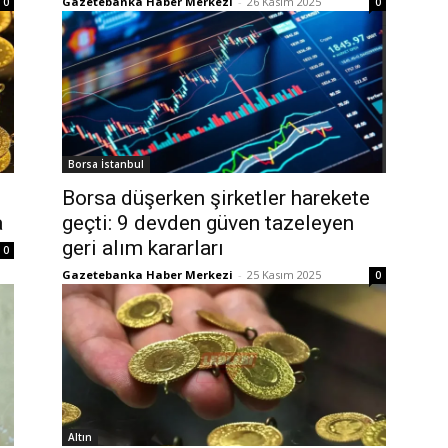
Gazetebanka Haber Merkezi
-
26 Kasım 2025
0
0
Borsa İstanbul
Borsa düşerken şirketler harekete
a
geçti: 9 devden güven tazeleyen
geri alım kararları
0
Gazetebanka Haber Merkezi
-
25 Kasım 2025
0
Altın