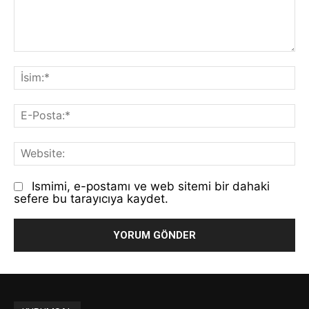
Yorum:
İs
E-
Po
We
Ismimi, e-postamı ve web sitemi bir dahaki
sefere bu tarayıcıya kaydet.