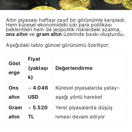
Altın piyasası haftayı zayıf bir görünümle karşıladı.
Hem küresel ekonomideki sıkı para politikası
beklentileri hem de jeopolitik risklerdeki azalma,
ons altın
ve
gram altın
üzerinde baskı oluşturdu..
Aşağıdaki tablo güncel görünümü özetliyor:
Fiyat
Göst
(yaklaşı
Değerlendirme
erge
k)
Ons
~
4.046
Küresel piyasalarda yatay–
altın
USD
aşağı yönlü hareket
Gram
~
5.520
Yerel piyasalarda düşüş
altın
TL
ivmesi devam ediyor