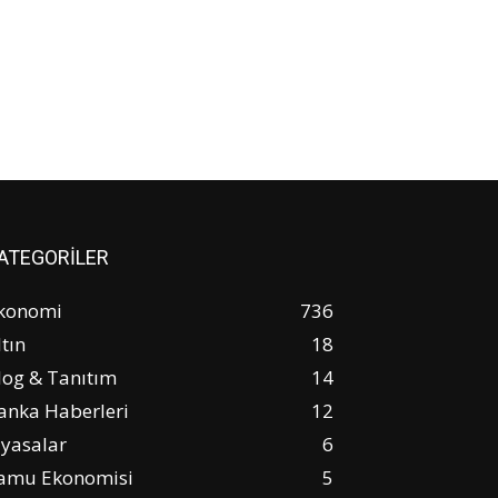
ATEGORİLER
konomi
736
ltın
18
log & Tanıtım
14
anka Haberleri
12
iyasalar
6
amu Ekonomisi
5