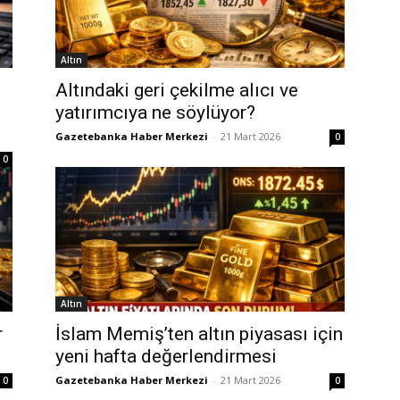
Altın
Altındaki geri çekilme alıcı ve
yatırımcıya ne söylüyor?
Gazetebanka Haber Merkezi
-
21 Mart 2026
0
0
Altın
r
İslam Memiş’ten altın piyasası için
yeni hafta değerlendirmesi
Gazetebanka Haber Merkezi
-
21 Mart 2026
0
0