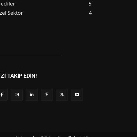
rediler
5
zel Sektör
4
İZİ TAKİP EDİN!