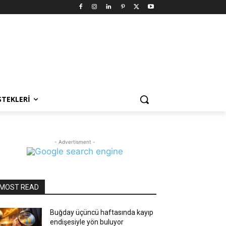
STEKLERI
- Advertisment -
MOST READ
Buğday üçüncü haftasında kayıp
endişesiyle yön buluyor