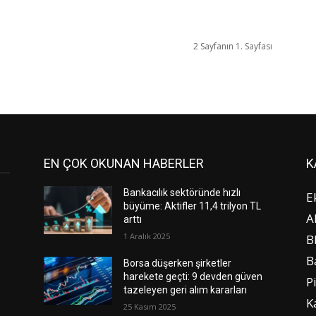
2 Sayfanın 1. Sayfası
EN ÇOK OKUNAN HABERLER
K
Bankacılık sektöründe hızlı
E
büyüme: Aktifler 11,4 trilyon TL
A
arttı
1 Aralık 2025
B
B
Borsa düşerken şirketler
harekete geçti: 9 devden güven
P
tazeleyen geri alım kararları
K
25 Kasım 2025