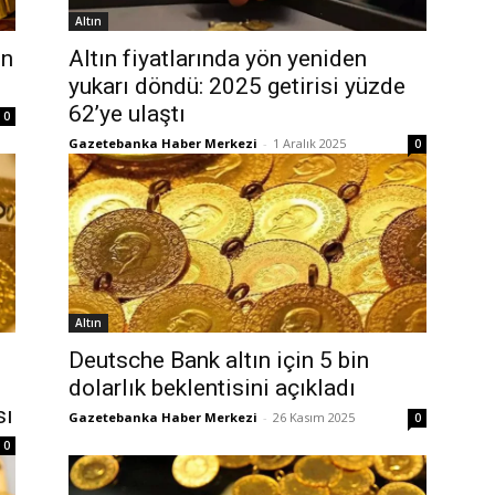
Altın
in
Altın fiyatlarında yön yeniden
yukarı döndü: 2025 getirisi yüzde
62’ye ulaştı
0
Gazetebanka Haber Merkezi
-
1 Aralık 2025
0
Altın
Deutsche Bank altın için 5 bin
dolarlık beklentisini açıkladı
sı
Gazetebanka Haber Merkezi
-
26 Kasım 2025
0
0