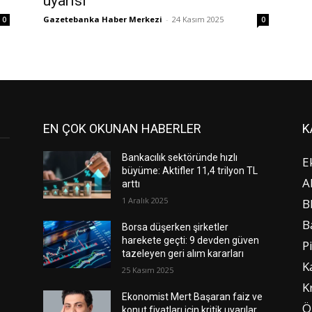
uyarısı
Gazetebanka Haber Merkezi
-
24 Kasım 2025
0
0
EN ÇOK OKUNAN HABERLER
K
Bankacılık sektöründe hızlı
E
büyüme: Aktifler 11,4 trilyon TL
A
arttı
1 Aralık 2025
B
B
Borsa düşerken şirketler
harekete geçti: 9 devden güven
P
tazeleyen geri alım kararları
K
25 Kasım 2025
K
Ekonomist Mert Başaran faiz ve
Ö
konut fiyatları için kritik uyarılar