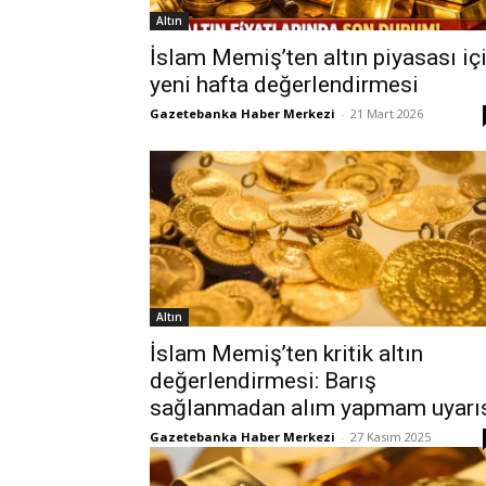
Altın
İslam Memiş’ten altın piyasası iç
yeni hafta değerlendirmesi
Gazetebanka Haber Merkezi
-
21 Mart 2026
Altın
İslam Memiş’ten kritik altın
değerlendirmesi: Barış
sağlanmadan alım yapmam uyarı
Gazetebanka Haber Merkezi
-
27 Kasım 2025