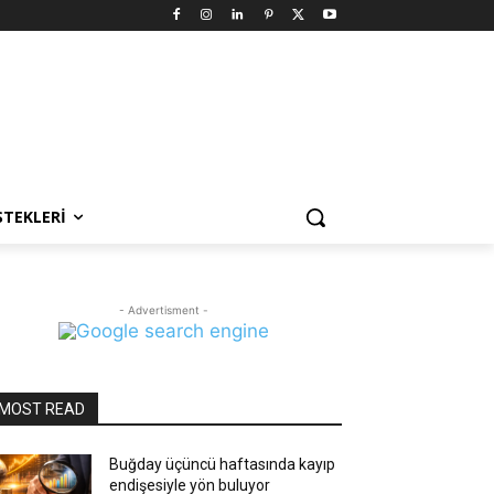
STEKLERI
- Advertisment -
MOST READ
Buğday üçüncü haftasında kayıp
endişesiyle yön buluyor