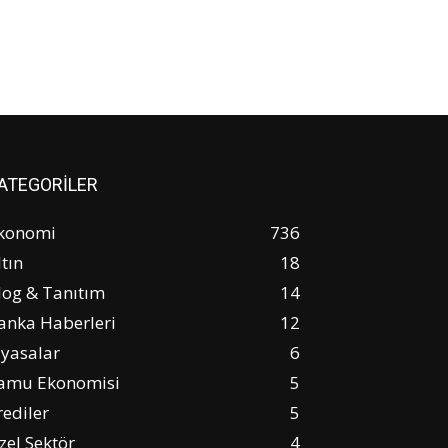
ATEGORİLER
konomi
736
ltın
18
log & Tanıtım
14
anka Haberleri
12
iyasalar
6
amu Ekonomisi
5
rediler
5
zel Sektör
4