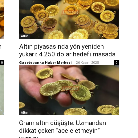
Altın
m
Altın piyasasında yön yeniden
yukarı: 4.250 dolar hedefi masada
Gazetebanka Haber Merkezi
-
26 Kasım 2025
0
0
Altın
Gram altın düşüşte: Uzmandan
dikkat çeken “acele etmeyin”