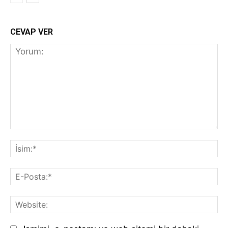
CEVAP VER
Yorum:
İs
E-
Po
We