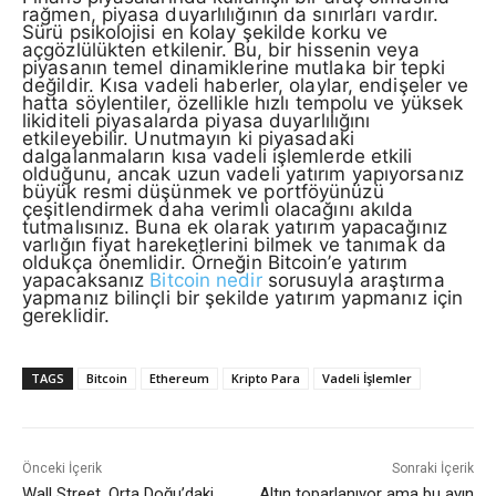
rağmen, piyasa duyarlılığının da sınırları vardır.
Sürü psikolojisi en kolay şekilde korku ve
açgözlülükten etkilenir. Bu, bir hissenin veya
piyasanın temel dinamiklerine mutlaka bir tepki
değildir. Kısa vadeli haberler, olaylar, endişeler ve
hatta söylentiler, özellikle hızlı tempolu ve yüksek
likiditeli piyasalarda piyasa duyarlılığını
etkileyebilir. Unutmayın ki piyasadaki
dalgalanmaların kısa vadeli işlemlerde etkili
olduğunu, ancak uzun vadeli yatırım yapıyorsanız
büyük resmi düşünmek ve portföyünüzü
çeşitlendirmek daha verimli olacağını akılda
tutmalısınız. Buna ek olarak yatırım yapacağınız
varlığın fiyat hareketlerini bilmek ve tanımak da
oldukça önemlidir. Örneğin Bitcoin’e yatırım
yapacaksanız
Bitcoin nedir
sorusuyla araştırma
yapmanız bilinçli bir şekilde yatırım yapmanız için
gereklidir.
TAGS
Bitcoin
Ethereum
Kripto Para
Vadeli İşlemler
Önceki İçerik
Sonraki İçerik
Wall Street, Orta Doğu’daki
Altın toparlanıyor ama bu ayın