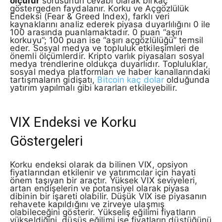
ölçülür
sorusunun cevabı olarak birkaç
göstergeden faydalanır. Korku ve Açgözlülük
Endeksi (Fear & Greed Index), farklı veri
kaynaklarını analiz ederek piyasa duyarlılığını 0 ile
100 arasında puanlamaktadır. 0 puan “aşırı
korkuyu”; 100 puan ise “aşırı açgözlülüğü” temsil
eder. Sosyal medya ve topluluk etkileşimleri de
önemli ölçümlerdir. Kripto varlık piyasaları sosyal
medya trendlerine oldukça duyarlıdır. Topluluklar,
sosyal medya platformları ve haber kanallarındaki
tartışmaların gidişatı,
Bitcoin kaç dolar
olduğunda
yatırım yapılmalı gibi kararları etkileyebilir.
VIX Endeksi ve Korku
Göstergeleri
Korku endeksi olarak da bilinen VIX, opsiyon
fiyatlarından etkilenir ve yatırımcılar için hayati
önem taşıyan bir araçtır. Yüksek VIX seviyeleri,
artan endişelerin ve potansiyel olarak piyasa
dibinin bir işareti olabilir. Düşük VIX ise piyasanın
rehavete kapıldığını ve zirveye ulaşmış
olabileceğini gösterir. Yükseliş eğilimi fiyatların
yükseldiğini, düşüş eğilimi ise fiyatların düştüğünü