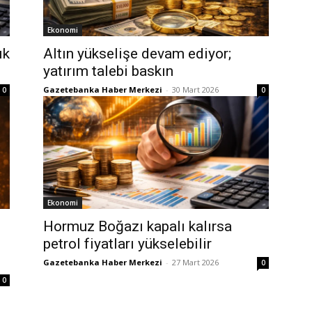
Ekonomi
ık
Altın yükselişe devam ediyor;
yatırım talebi baskın
Gazetebanka Haber Merkezi
-
30 Mart 2026
0
0
Ekonomi
Hormuz Boğazı kapalı kalırsa
petrol fiyatları yükselebilir
Gazetebanka Haber Merkezi
-
27 Mart 2026
0
0