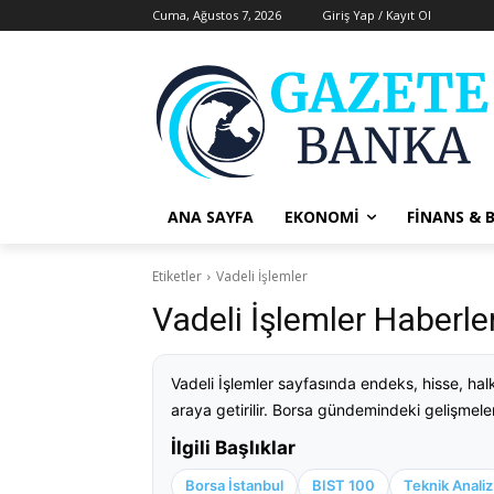
Cuma, Ağustos 7, 2026
Giriş Yap / Kayıt Ol
ANA SAYFA
EKONOMI
FINANS & 
Etiketler
Vadeli İşlemler
Vadeli İşlemler Haberl
Vadeli İşlemler sayfasında endeks, hisse, hal
araya getirilir. Borsa gündemindeki gelişmeleri
İlgili Başlıklar
Borsa İstanbul
BIST 100
Teknik Analiz