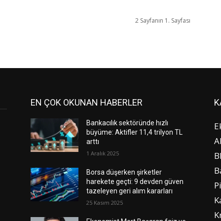
2 Sayfanın 1. Sayfası
EN ÇOK OKUNAN HABERLER
K
Bankacılık sektöründe hızlı
E
büyüme: Aktifler 11,4 trilyon TL
A
arttı
1 Aralık 2025
B
B
Borsa düşerken şirketler
harekete geçti: 9 devden güven
P
tazeleyen geri alım kararları
K
25 Kasım 2025
K