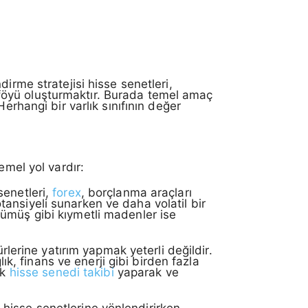
irme stratejisi hisse senetleri,
ortföyü oluşturmaktır. Burada temel amaç
erhangi bir varlık sınıfının değer
emel yol vardır:
senetleri,
forex
, borçlanma araçları
potansiyeli sunarken ve daha volatil bir
e gümüş gibi kıymetli madenler ise
ürlerine yatırım yapmak yeterli değildir.
ık, finans ve enerji gibi birden fazla
ık
hisse senedi takibi
yaparak ve