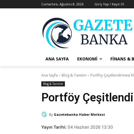
Cumartesi, Ağustos 8, 2026
Giriş Yap / Kayıt Ol
ANA SAYFA
EKONOMI
FINANS & 
Ana Sayfa
Blog & Tanıtım
Portföy Çeşitlendirmesi Nas
Blog & Tanıtım
Portföy Çeşitlendi
By
Gazetebanka Haber Merkezi
Yayın Tarihi:
04 Haziran 2026 13:30