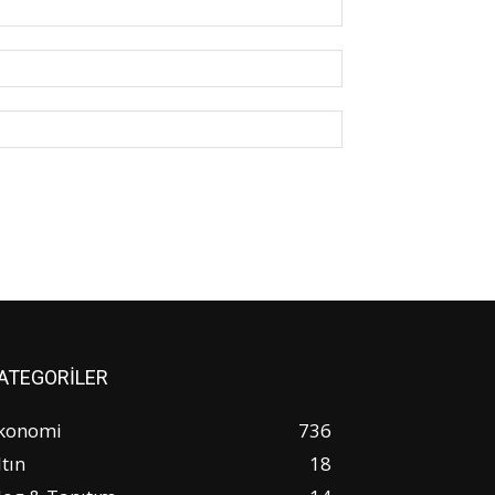
E-
Posta:*
Website:
ATEGORİLER
konomi
736
ltın
18