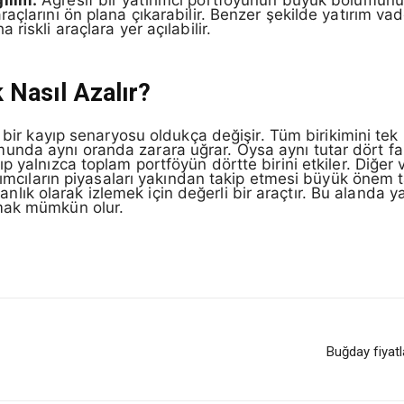
ılım:
Agresif bir yatırımcı portföyünün büyük bölümünü 
açlarını ön plana çıkarabilir. Benzer şekilde yatırım va
riskli araçlara yer açılabilir.
k Nasıl Azalır?
bir kayıp senaryosu oldukça değişir. Tüm birikimini tek b
a aynı oranda zarara uğrar. Oysa aynı tutar dört farklı 
p yalnızca toplam portföyün dörtte birini etkiler. Diğer 
ırımcıların piyasaları yakından takip etmesi büyük önem t
i anlık olarak izlemek için değerli bir araçtır. Bu alanda y
mak mümkün olur.
Buğday fiyatl