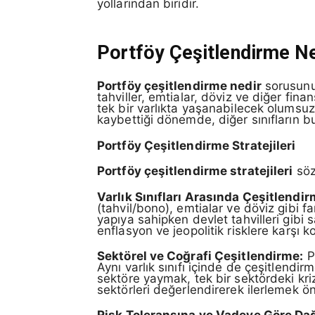
yollarından biridir.
Portföy Çeşitlendirme N
Portföy çeşitlendirme nedir
sorusunun
tahviller, emtialar, döviz ve diğer fin
tek bir varlıkta yaşanabilecek olumsuz 
kaybettiği dönemde, diğer sınıfların bu
Portföy Çeşitlendirme Stratejileri
Portföy çeşitlendirme stratejileri
söz
Varlık Sınıfları Arasında Çeşitlendir
(tahvil/bono), emtialar ve döviz gibi fa
yapıya sahipken devlet tahvilleri gibi s
enflasyon ve jeopolitik risklere karşı k
Sektörel ve Coğrafi Çeşitlendirme:
Po
Aynı varlık sınıfı içinde de çeşitlendir
sektöre yaymak, tek bir sektördeki kri
sektörleri değerlendirerek ilerlemek ön