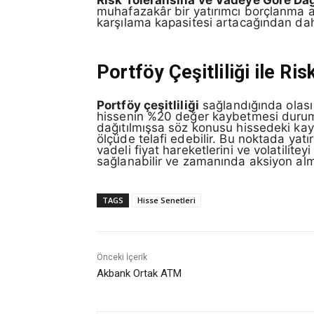
Risk Toleransına ve Vadeye Göre Dağ
muhafazakâr bir yatırımcı borçlanma ar
karşılama kapasitesi artacağından daha 
Portföy Çeşitliliği ile Ris
Portföy çeşitliliği
sağlandığında olası 
hissenin %20 değer kaybetmesi durumund
dağıtılmışsa söz konusu hissedeki kayı
ölçüde telafi edebilir. Bu noktada yat
vadeli fiyat hareketlerini ve volatilitey
sağlanabilir ve zamanında aksiyon al
TAGS
Hisse Senetleri
Önceki İçerik
Akbank Ortak ATM