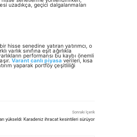
hisse senetlerine yönlendirirken,
desi uzadıkça, geçici dalgalanmaları
ir hisse senedine yatıran yatırımcı, o
varlık sınıfına eşit ağırlıkla
varlıkların performansı bu kaybı önemli
aşır.
Varant canlı piyasa
verileri, kısa
atırım yaparak portföy çeşitliliği
Sonraki İçerik
arı yükseldi: Karadeniz ihracat kesintileri sürüyor