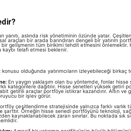
edir?
 yanıtı, aslında risk yönetiminin özünde yatar. Çeşitlend
ansal araçları bir arada barındıran dengeli bir yatırım p
bir gelişmenin tüm birikimi tehdit etmesini önlemektir. H
 kaybı telafi etmesi beklenir.
 konusu olduğunda yatırımcıların izleyebileceği birkaç t
me:
En yaygın yaklaşım olan bu yöntemde, fonlar hisse 
rklı kategorilere dağıtılır. Hisse senetleri yüksek getiri 
abit getirili araçlar portföye istikrar kazandırır. Altın v
oruyucu bir işlev görür.
rtföy çeşitlendirme stratejisinde yalnızca farklı varlık t
me şarttır. Örneğin hisse senedi portföyünü teknoloji, sağl
zden kaynaklanabilecek zararı sınırlar. Bu noktada sık s
emlidir.