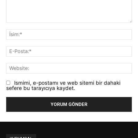
Yorum:
İs
E-
Po
We
Ismimi, e-postamı ve web sitemi bir dahaki
sefere bu tarayıcıya kaydet.