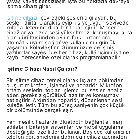
yavaş yavaş sessizleşir. İşte bu noktada devreye
işitme cihazı girer.
İşitme cihazı
, çevredeki sesleri algılayan, bu
sesleri dijital olarak işleyip kişiye uygun seviyede
kulağa ileten medikal bir teknolojidir. Modern
cihazlar yalnızca sesi yükseltmez; konuşmayı arka
plan gürültüsünden ayırır, farklı ortamlara
otomatik uyum sağlar ve kullanıcının günlük
yaşamını kolaylaştırır. Günümüzde gelişmiş
yazılımlar sayesinde her cihaz, kullanıcının işitme
kaybı derecesine özel olarak programlanabilir.
İşitme Cihazı Nasıl Çalışır?
Bir işitme cihazı temel olarak üç ana bölümden
oluşur: mikrofon, işlemci ve hoparlör. Mikrofon
ortam seslerini toplar. İşlemci bu sesleri analiz
eder, gereksiz gürültüyü azaltır ve konuşmayı
netleştirir. Ardından hoparlör, düzenlenen sesi
kulağa iletir. Tüm bu süreç saniyenin çok küçük
bir bölümünde gerçekleşir.
Yeni nesil cihazlarda Bluetooth bağlantısı, şarj
edilebilir batarya sistemleri ve mobil uygulama
desteği gibi özellikler bulunur. Böylece kullanıcılar
telefon görüşmelerini doğrudan cihaz üzerinden