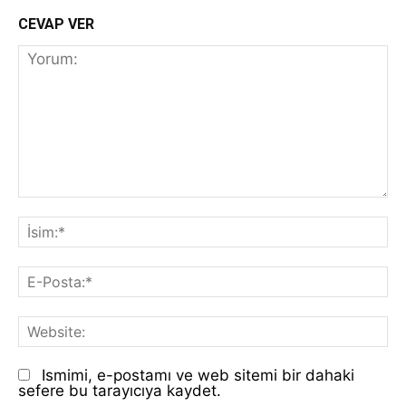
CEVAP VER
Yorum:
İs
E-
Po
We
Ismimi, e-postamı ve web sitemi bir dahaki
sefere bu tarayıcıya kaydet.