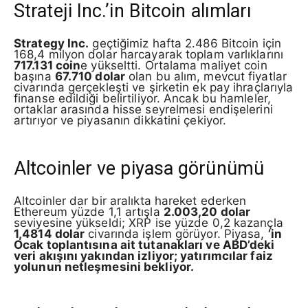
Strateji Inc.’in Bitcoin alımları
Strategy Inc.
geçtiğimiz hafta 2.486 Bitcoin için
168,4 milyon dolar harcayarak toplam varlıklarını
717.131 coin
e yükseltti. Ortalama maliyet coin
başına
67.710 dolar
olan bu alım, mevcut fiyatlar
civarında gerçekleşti ve şirketin ek pay ihraçlarıyla
finanse edildiği belirtiliyor. Ancak bu hamleler,
ortaklar arasında hisse seyrelmesi endişelerini
artırıyor ve piyasanın dikkatini çekiyor.
Altcoinler ve piyasa görünümü
Altcoinler dar bir aralıkta hareket ederken
Ethereum yüzde 1,1 artışla
2.003,20 dolar
seviyesine yükseldi; XRP ise yüzde 0,2 kazançla
1,4814 dolar
civarında işlem görüyor. Piyasa,
’in
Ocak toplantısına ait tutanakları ve ABD’deki
veri akışını yakından izliyor; yatırımcılar faiz
yolunun netleşmesini bekliyor.