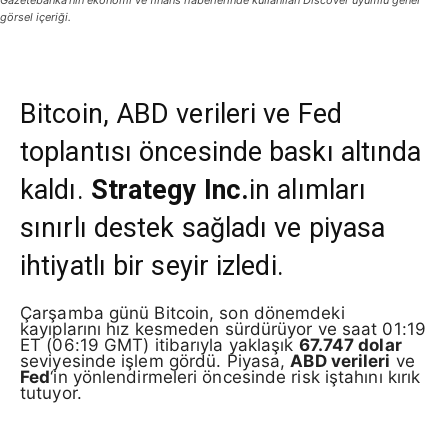
Gazetebanka’nın ekonomi ve finans haberlerinde kullanılan Discover uyumlu genel
görsel içeriği.
Bitcoin, ABD verileri ve Fed
toplantısı öncesinde baskı altında
kaldı.
Strategy Inc.
in alımları
sınırlı destek sağladı ve piyasa
ihtiyatlı bir seyir izledi.
Çarşamba günü Bitcoin, son dönemdeki
kayıplarını hız kesmeden sürdürüyor ve saat 01:19
ET (06:19 GMT) itibarıyla yaklaşık
67.747 dolar
seviyesinde işlem gördü. Piyasa,
ABD verileri
ve
Fed
‘in yönlendirmeleri öncesinde risk iştahını kırık
tutuyor.