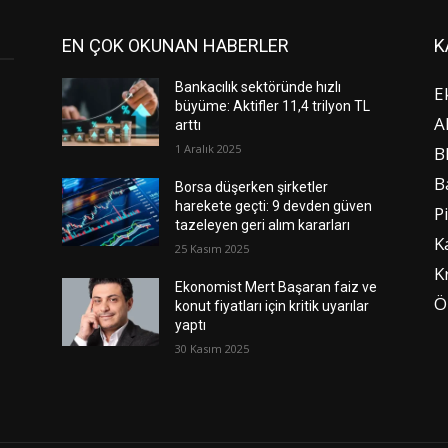
EN ÇOK OKUNAN HABERLER
K
Bankacılık sektöründe hızlı
E
büyüme: Aktifler 11,4 trilyon TL
A
arttı
1 Aralık 2025
B
B
Borsa düşerken şirketler
harekete geçti: 9 devden güven
P
tazeleyen geri alım kararları
K
25 Kasım 2025
K
Ekonomist Mert Başaran faiz ve
Ö
konut fiyatları için kritik uyarılar
yaptı
30 Kasım 2025