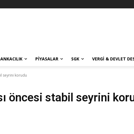
BANKACILIK
PIYASALAR
SGK
VERGI & DEVLET DE
il seyrini korudu
sı öncesi stabil seyrini kor