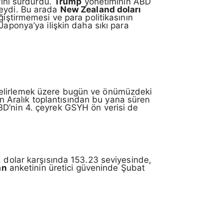
rini sürdürdü.
Trump
yönetiminin ABD
deydi. Bu arada
New Zealand doları
ğiştirmemesi ve para politikasının
Japonya’ya ilişkin daha sıkı para
u belirlemek üzere bugün ve önümüzdeki
rın Aralık toplantısından bu yana süren
BD’nin 4. çeyrek GSYH ön verisi de
, dolar karşısında 153.23 seviyesinde,
an
anketinin üretici güveninde Şubat