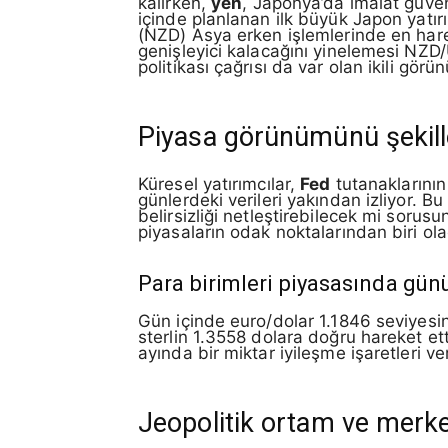
kalırken,
yen
, Japonya’da imalat güven
içinde planlanan ilk büyük Japon yatı
(NZD) Asya erken işlemlerinde en harek
genişleyici kalacağını yinelemesi NZD/
politikası çağrısı da var olan ikili görü
Piyasa görünümünü şekill
Küresel yatırımcılar,
Fed
tutanaklarının
günlerdeki verileri yakından izliyor. B
belirsizliği netleştirebilecek mi sor
piyasaların odak noktalarından biri ol
Para birimleri piyasasında gün
Gün içinde euro/dolar 1.1846 seviyesin
sterlin 1.3558 dolara doğru hareket et
ayında bir miktar iyileşme işaretleri 
Jeopolitik ortam ve merke