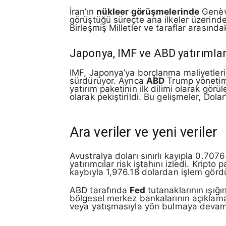
İran’ın
nükleer görüşmelerinde
Genève
görüştüğü süreçte ana ilkeler üzerinde 
Birleşmiş Milletler ve taraflar arasında
Japonya, IMF ve ABD yatırımlar
IMF, Japonya’ya borçlanma maliyetlerin
sürdürüyor. Ayrıca
ABD
Trump yönetim
yatırım paketinin ilk dilimi olarak gör
olarak pekiştirildi. Bu gelişmeler, Dola
Ara veriler ve yeni veriler
Avustralya doları sınırlı kayıpla 0.70
yatırımcılar risk iştahını izledi. Krip
kaybıyla 1,976.18 dolardan işlem görd
ABD tarafında
Fed
tutanaklarının ışığ
bölgesel merkez bankalarının açıklamala
veya yatışmasıyla yön bulmaya deva