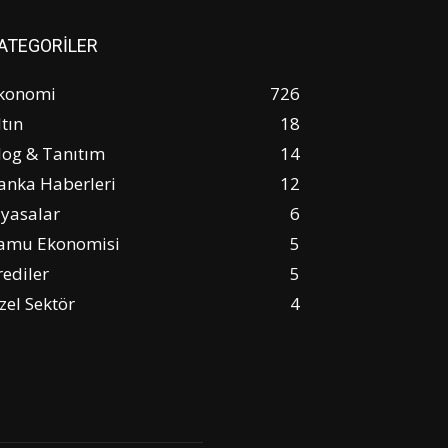
ATEGORİLER
konomi
726
ltın
18
log & Tanıtım
14
anka Haberleri
12
iyasalar
6
amu Ekonomisi
5
rediler
5
zel Sektör
4