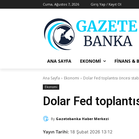
Cuma, Ağustos 7, 2026
Giriş Yap / Kayıt Ol
ANA SAYFA
EKONOMI
FINANS & 
Ana Sayfa
Ekonomi
Dolar Fed toplantısı öncesi stab
Ekonomi
Dolar Fed toplantı
By
Gazetebanka Haber Merkezi
Yayın Tarihi:
18 Şubat 2026 13:12