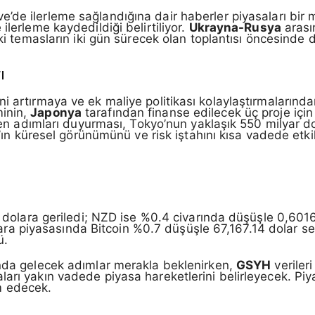
’de ilerleme sağlandığına dair haberler piyasaları bir mik
ilerleme kaydedildiği belirtiliyor.
Ukrayna-Rusya
arası
ki temasların iki gün sürecek olan toplantısı öncesinde d
ı
i artırmaya ve ek maliye politikası kolaylaştırmalarında
inin,
Japonya
tarafından finanse edilecek üç proje içi
ülen adımları duyurması, Tokyo’nun yaklaşık 550 milyar do
r’ın küresel görünümünü ve risk iştahını kısa vadede etkil
76 dolara geriledi; NZD ise %0.4 civarında düşüşle 0,601
to para piyasasında Bitcoin %0.7 düşüşle 67,167.14 dolar
ü.
ında gelecek adımlar merakla beklenirken,
GSYH
veriler
rı yakın vadede piyasa hareketlerini belirleyecek. Piyas
m edecek.