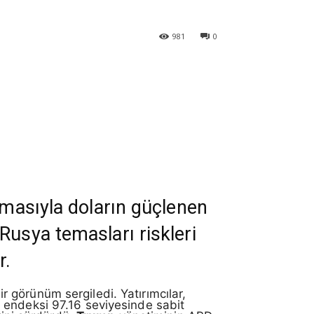
981
0
tmasıyla doların güçlenen
Rusya temasları riskleri
r.
ir görünüm sergiledi. Yatırımcılar,
lar endeksi 97.16 seviyesinde sabit