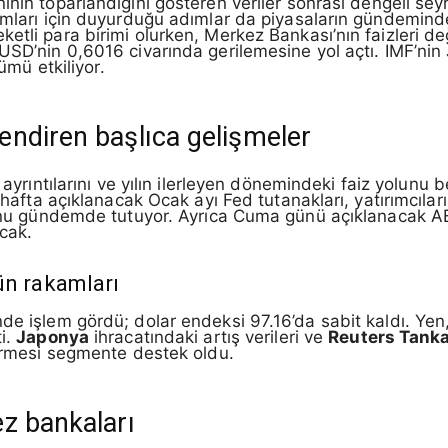
inin toparlandığını gösteren veriler sonrası dengeli sey
rımları için duyurduğu adımlar da piyasaların gündemin
etli para birimi olurken, Merkez Bankası’nın faizleri de
USD’nin 0,6016 civarında gerilemesine yol açtı. IMF’nin 
nümü etkiliyor.
endiren başlıca gelişmeler
 ayrıntılarını ve yılın ilerleyen dönemindeki faiz yolun
u hafta açıklanacak Ocak ayı Fed tutanakları, yatırımcıla
usunu gündemde tutuyor. Ayrıca Cuma günü açıklanacak A
acak.
ün rakamları
de işlem gördü; dolar endeksi 97.16’da sabit kaldı. Yen
ti.
Japonya
ihracatındaki artış verileri ve
Reuters Tank
vermesi segmente destek oldu.
z bankaları