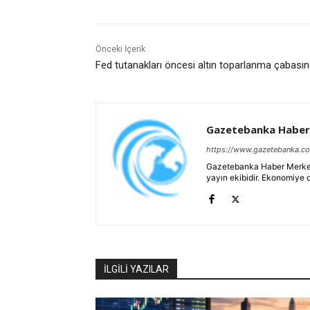
Önceki İçerik
Fed tutanakları öncesi altın toparlanma çabası
Gazetebanka Haber
https://www.gazetebanka.c
Gazetebanka Haber Merkezi, 
yayın ekibidir. Ekonomiye 
İLGİLİ YAZILAR