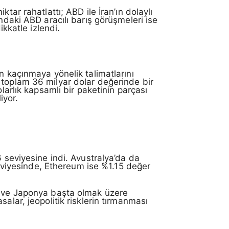
tar rahatlattı; ABD ile İran’ın dolaylı
ndaki ABD aracılı barış görüşmeleri ise
ikkatle izlendi.
n kaçınmaya yönelik talimatlarını
n toplam 36 milyar dolar değerinde bir
larlık kapsamlı bir paketinin parçası
iyor.
6 seviyesine indi. Avustralya’da da
 seviyesinde, Ethereum ise %1.15 değer
i ve Japonya başta olmak üzere
alar, jeopolitik risklerin tırmanması