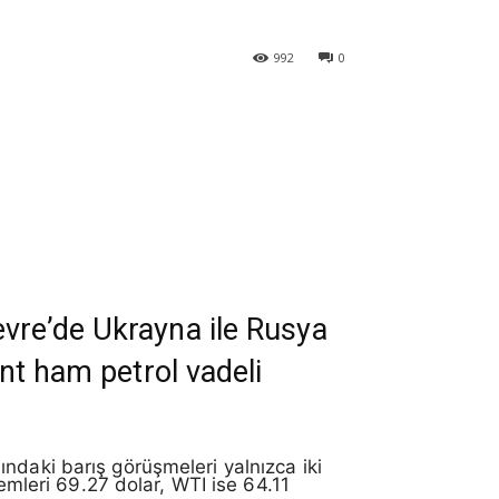
992
0
evre’de Ukrayna ile Rusya
ent ham petrol vadeli
ndaki barış görüşmeleri yalnızca iki
lemleri 69.27 dolar, WTI ise 64.11