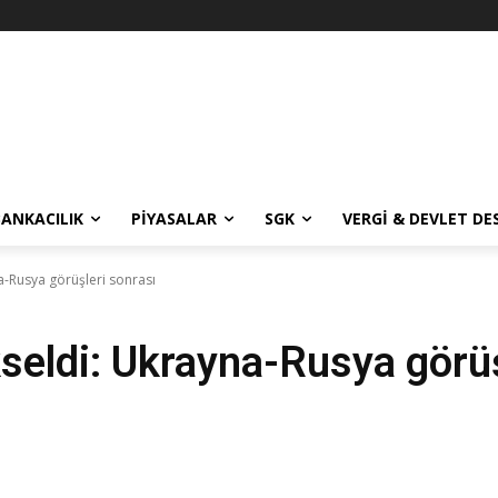
BANKACILIK
PIYASALAR
SGK
VERGI & DEVLET DE
a-Rusya görüşleri sonrası
seldi: Ukrayna-Rusya görüş