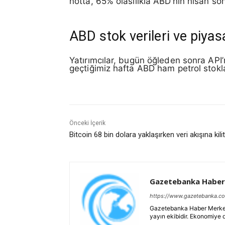
notta, 65% olasılıkla ABD’nin nisan so
ABD stok verileri ve piyasa
Yatırımcılar, bugün öğleden sonra API’
geçtiğimiz hafta ABD ham petrol stokları
Önceki İçerik
Bitcoin 68 bin dolara yaklaşırken veri akışına kili
Gazetebanka Haber
https://www.gazetebanka.c
Gazetebanka Haber Merkezi, 
yayın ekibidir. Ekonomiye 