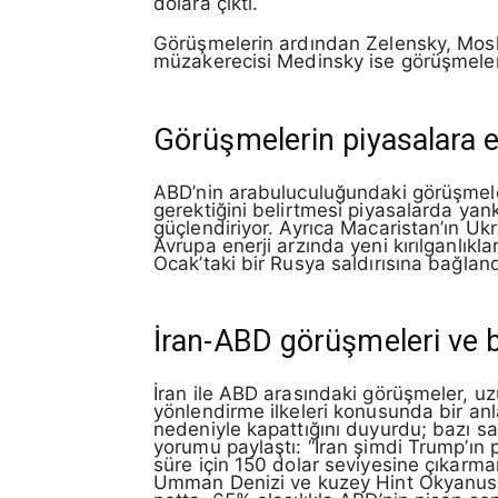
dolara çıktı.
Görüşmelerin ardından Zelensky, Mosko
müzakerecisi Medinsky ise görüşmelerin 
Görüşmelerin piyasalara e
ABD’nin arabuluculuğundaki görüşmeler
gerektiğini belirtmesi piyasalarda yan
güçlendiriyor. Ayrıca Macaristan’ın Uk
Avrupa enerji arzında yeni kırılganlık
Ocak’taki bir Rusya saldırısına bağlan
İran-ABD görüşmeleri ve b
İran ile ABD arasındaki görüşmeler, uzu
yönlendirme ilkeleri konusunda bir anl
nedeniyle kapattığını duyurdu; bazı saa
yorumu paylaştı: “İran şimdi Trump’ın p
süre için 150 dolar seviyesine çıkarma
Umman Denizi ve kuzey Hint Okyanusu’nd