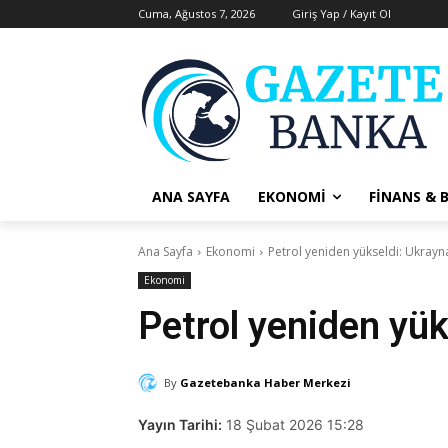
Cuma, Ağustos 7, 2026
Giriş Yap / Kayıt Ol
ANA SAYFA
EKONOMI
FINANS & 
Ana Sayfa
Ekonomi
Petrol yeniden yükseldi: Ukrayn
Ekonomi
Petrol yeniden yük
By
Gazetebanka Haber Merkezi
Yayın Tarihi:
18 Şubat 2026 15:28