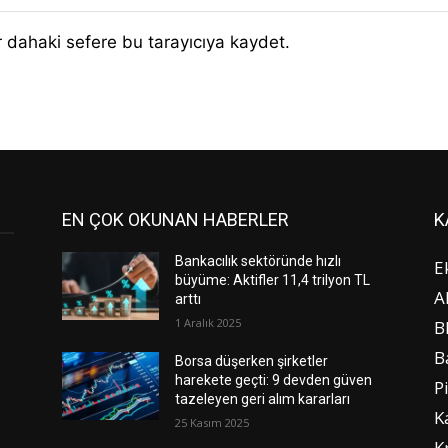
 dahaki sefere bu tarayıcıya kaydet.
EN ÇOK OKUNAN HABERLER
K
Bankacılık sektöründe hızlı
E
büyüme: Aktifler 11,4 trilyon TL
A
arttı
1 Aralık 2025
B
B
Borsa düşerken şirketler
harekete geçti: 9 devden güven
P
tazeleyen geri alım kararları
K
25 Kasım 2025
K