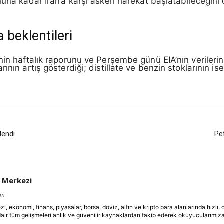
nuna kadar İran’a karşı askeri harekât başlatabileceğini
 beklentileri
nin haftalık raporunu ve Perşembe günü EIA’nın verilerin
nın artış gösterdiği; distillate ve benzin stoklarının ise
tlendi
Pet
 Merkezi
om
ekonomi, finans, piyasalar, borsa, döviz, altın ve kripto para alanlarında hızlı,
dair tüm gelişmeleri anlık ve güvenilir kaynaklardan takip ederek okuyucularımıza