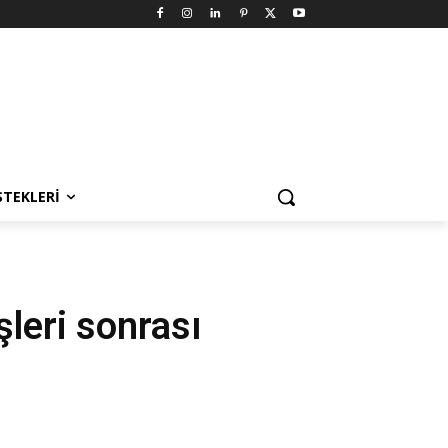
STEKLERI
leri sonrası