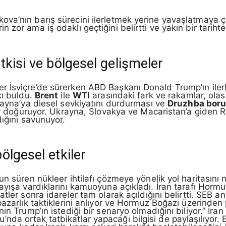
va’nın barış sürecini ilerletmek yerine yavaşlatmaya ça
zor ama iş odaklı geçtiğini belirtti ve yakın bir tarihte 
tkisi ve bölgesel gelişmeler
 İsviçre’de sürerken ABD Başkanı Donald Trump’ın iler
kı buldu.
Brent
ile
WTI
arasındaki fark ve rakamlar, olası a
rayna’ya diesel sevkiyatını durdurması ve
Druzhba boru
lar doğuruyor. Ukrayna, Slovakya ve Macaristan’a giden R
dığını savunuyor.
ölgesel etkiler
n süren nükleer ihtilafı çözmeye yönelik yol haritasını ne
ayışa vardıklarını kamuoyuna açıkladı. İran tarafı Hormu
tler sonra idareler tam olarak açıldığını belirtti. SEB a
azarlık taktiklerini anlıyor ve Hormuz Boğazı üzerinden p
nın Trump’ın istediği bir senaryo olmadığını biliyor.” İ
a ortak tatbikatlar yapacağı bilgisi de paylaşılıyor. E