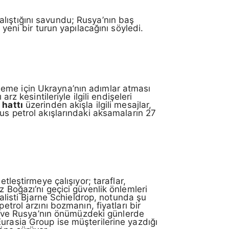
lıştığını savundu; Rusya’nın baş
yeni bir turun yapılacağını söyledi.
leme için Ukrayna’nın adımlar atması
rz kesintileriyle ilgili endişeleri
 hattı
üzerinden akışla ilgili mesajlar,
us petrol akışlarındaki aksamaların 27
tleştirmeye çalışıyor; taraflar,
z Boğazı’nı geçici güvenlik önlemleri
nalisti Bjarne Schieldrop, notunda şu
etrol arzını bozmanın, fiyatları bir
ran ve Rusya’nın önümüzdeki günlerde
urasia Group ise müşterilerine yazdığı