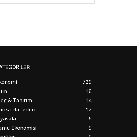
ATEGORİLER
konomi
729
ltın
18
log & Tanıtım
14
anka Haberleri
12
iyasalar
6
amu Ekonomisi
5
rediler
5