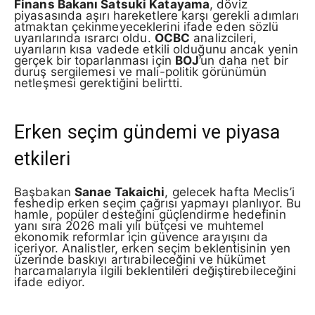
Finans Bakanı Satsuki Katayama
, döviz
piyasasında aşırı hareketlere karşı gerekli adımları
atmaktan çekinmeyeceklerini ifade eden sözlü
uyarılarında ısrarcı oldu.
OCBC
analizcileri,
uyarıların kısa vadede etkili olduğunu ancak yenin
gerçek bir toparlanması için
BOJ
’un daha net bir
duruş sergilemesi ve mali-politik görünümün
netleşmesi gerektiğini belirtti.
Erken seçim gündemi ve piyasa
etkileri
Başbakan
Sanae Takaichi
, gelecek hafta Meclis’i
feshedip erken seçim çağrısı yapmayı planlıyor. Bu
hamle, popüler desteğini güçlendirme hedefinin
yanı sıra 2026 mali yılı bütçesi ve muhtemel
ekonomik reformlar için güvence arayışını da
içeriyor. Analistler, erken seçim beklentisinin yen
üzerinde baskıyı artırabileceğini ve hükümet
harcamalarıyla ilgili beklentileri değiştirebileceğini
ifade ediyor.