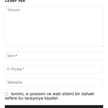
CEVAP VER
Yorum:
İs
E-
Po
We
Ismimi, e-postamı ve web sitemi bir dahaki
sefere bu tarayıcıya kaydet.