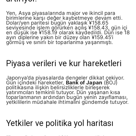
Yen, Asya piyasalarında major ve ikincil para
birimlerine karşı değer kaybetmeye devam etti.
Dolar/yen paritesi bugün yaklaşık ¥158.65
seviyesinde işlem görürken açılış ¥158.43, gün içi
en düşük ise ¥158.19 olarak kaydedildi. Dün ise 18
ayın diplerine yakın bir düzey olan ¥159.45’i
görmüş ve sınırlı bir toparlanma yaşanmıştı.
Piyasa verileri ve kur hareketleri
Japonya’da piyasalarda dengeler dikkat çekiyor.
Gün içindeki hareketler,
Bank of Japan
(BOJ)
politikasına ilişkin belirsizliklerle birleşerek
yatırımcıları temkinli tutuyor. Dün yaşanan kısa
toparlanmanın ardından bugün yenin zayıflaması,
yetkililerin müdahale ihtimalini gündemde tutuyor.
Yetkiler ve politika yol haritası