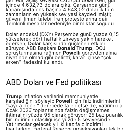
geriledi; açılış seviyesi 4.627,35 dolar iken, gün
içinde 4.632,73 dolara çıktı. Çarşamba günü
kapanışında ons başına 4.643,02 dolarlık tüm
zamanların en yüksek seviyesi kaydedilmişti;
güvenli liman talebi, İran protestolarına dair
Temkinli mesajlar nedeniyle bir miktar soğudu.
Dolar endeksi (DXY) Perşembe günü yüzde 0,15
yükselerek dört haftalık zirveye yakın hareket
ederken,
Dolar
karşısında güçlenen etkiler
sürüyor. ABD Başkanı
Donald Trump
, DOJ
soruşturmasına rağmen
Powell
ı görevden alma
niyetinde olmadığını belirtti; karar içinse “çok
erken” ifadesini kullandı.
ABD Doları ve Fed politikası
Trump
Inflation verilerini memnuniyetle
karşıladığını söyleyip
Powell
için faiz indirimlerini
“kayda değer” derecede talep etse de, yatırımcılar
Ocak 2026 toplantısında faizin değişmemesi
ihtimalini yüzde 95 olarak görüyor; 25 baz puanlık
bir indirimin olasılığı ise yüzde 5 seviyesinde.
Yatırımcılar gelecek yıl iki kez faiz indirimi
fiyatlarken, Federal Reserve projeksiyonları tek bir