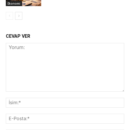
Ekonomi
CEVAP VER
Yorum:
İs
E-
Po