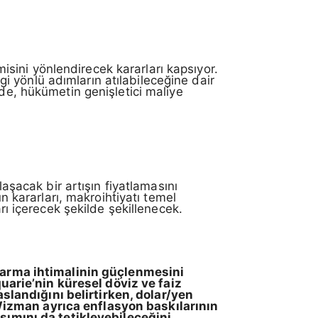
sini yönlendirecek kararları kapsıyor.
 yönlü adımların atılabileceğine dair
mde, hükümetin genişletici maliye
aşacak bir artışın fiyatlamasını
un kararları, makroihtiyatı temel
rı içerecek şekilde şekillenecek.
karma ihtimalinin güçlenmesini
arie’nin küresel döviz ve faiz
landığını belirtirken, dolar/yen
Wizman ayrıca enflasyon baskılarının
aşımını da tetikleyebileceğini