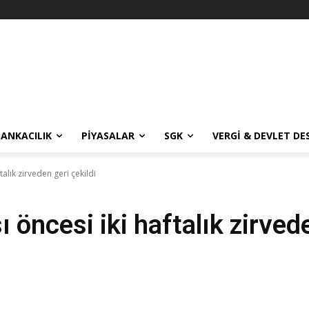
BANKACILIK
PIYASALAR
SGK
VERGI & DEVLET DE
talık zirveden geri çekildi
 öncesi iki haftalık zirvede