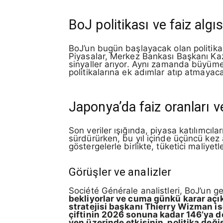
BoJ politikası ve faiz algıs
BoJ’un bugün başlayacak olan politika
Piyasalar, Merkez Bankası Başkanı Kaz
sinyaller arıyor. Aynı zamanda büyüme 
politikalarına ek adımlar atıp atmayaca
Japonya’da faiz oranları v
Son veriler ışığında, piyasa katılımcıl
sürdürürken, bu yıl içinde üçüncü kez ar
göstergelerle birlikte, tüketici maliye
Görüşler ve analizler
Société Générale analistleri, BoJ’un g
bekliyorlar ve cuma günkü karar açık
stratejisi başkanı Thierry Wizman is
çiftinin 2026 sonuna kadar 146’ya do
yen üzerinde etkisinin, politika değiş