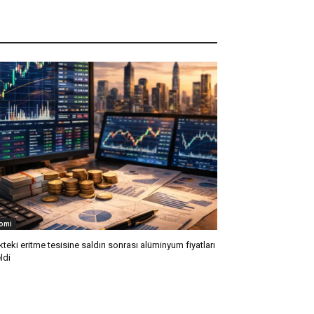
omi
kteki eritme tesisine saldırı sonrası alüminyum fiyatları
ldi