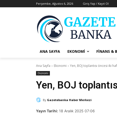
Perşembe, Ağustos 6, 2026
Giriş Yap / Kayıt Ol
ANA SAYFA
EKONOMI
FINANS & 
Ana Sayfa
Ekonomi
Yen, BOJ toplantısı öncesi iki haf
Ekonomi
Yen, BOJ toplantısı
By
Gazetebanka Haber Merkezi
Yayın Tarihi:
18 Aralık 2025 07:06