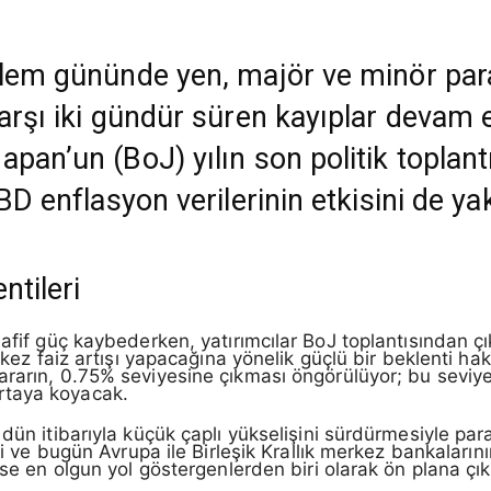
şlem gününde yen, majör ve minör para
arşı iki gündür süren kayıplar devam e
pan’un (BoJ) yılın son politik toplantı
BD enflasyon verilerinin etkisini de yak
ntileri
hafif güç kaybederken, yatırımcılar BoJ toplantısından çı
i kez faiz artışı yapacağına yönelik güçlü bir beklenti h
ararın, 0.75% seviyesine çıkması öngörülüyor; bu seviye
rtaya koyacak.
dün itibarıyla küçük çaplı yükselişini sürdürmesiyle para
tti ve bugün Avrupa ile Birleşik Krallık merkez bankaların
ise en olgun yol göstergenlerden biri olarak ön plana çık