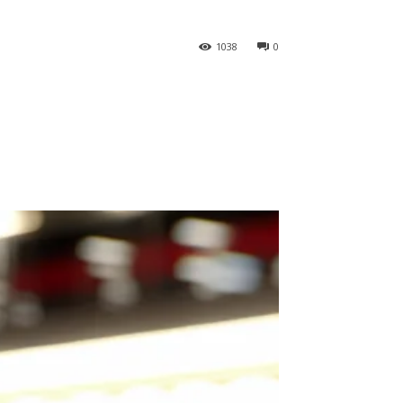
1038
0