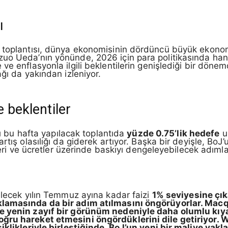
ı
 toplantısı, dünya ekonomisinin dördüncü büyük ekonomi
uo Ueda’nın yönünde, 2026 için para politikasında hangi
ve enflasyonla ilgili beklentilerin genişlediği bir döne
ğı da yakından izleniyor.
e beklentiler
arı bu hafta yapılacak toplantıda
yüzde 0.75’lik hedefe
ul
tış olasılığı da giderek artıyor. Başka bir deyişle, BoJ’
tleri ve ücretler üzerinde baskıyı dengeleyebilecek adımla
elecek yılın Temmuz ayına kadar faizi
1% seviyesine çı
lamasında da bir adım atılmasını öngörüyorlar. Macqu
e yenin zayıf bir görünüm nedeniyle daha olumlu kıyas
ğru hareket etmesini öngördüklerini dile getiriyor. 
iklikleriyle birleştiğinde, BoJ’un yeni bir maliye yakl