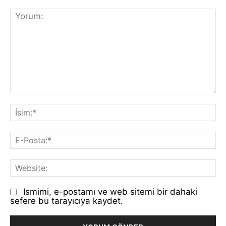
Yorum:
İs
E-
Po
We
Ismimi, e-postamı ve web sitemi bir dahaki
sefere bu tarayıcıya kaydet.