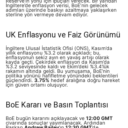
Reserve’in yönü için ipuçları verecek. Bir yandan
İngiltere’de enflasyon verisi, BoE’nin gelecek
adımları üzerinde baskıyı azaltmaya yaklaşırken
sterline yön vermeye devam ediyor.
UK Enflasyonu ve Faiz Görünümü
İngiltere Ulusal İstatistik Ofisi (ONS), Kasım’da
yıllık enflasyonu %3.2 olarak açıkladı; bu,
enflasyonun sekiz ayın en yavaş artışı olarak
kayda geçti. Çekirdek enflasyon da Kasım’da
%3.2 seviyesinde kaldı ve Ekim’deki %3.4’lük
rakamın altında geldi. Bu yumuşama, BoE’nin
politika yönünü hafifletme yönündeki beklentileri
güçlendirdi.
3.75%
hedef aralığına doğru hareket
için güven ortamı oluşuyor.
BoE Kararı ve Basın Toplantısı
BoE bugün kararını açıklayacak ve
12:00 GMT
civarında sonuçlar yayımlanacak. Ardından
Başkan
Andrew Bailey
’ın
12:30 GMT
’de