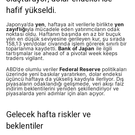
hafif yükseldi.
Japonya’da
yen
, haftaya ait verilerle birlikte
yen
zayıflığı
yla mücadele eden yatırımcıların odak
noktası oldu. Haftanın başında en az bir buçuk
yılın en düşük seviyesine gerileyen kur, şu sırada
158,13 yen/dolar civarında işlem görerek sınırlı bir
toparlanma kaydetti.
Bank of Japan
ile ilgili
tartışmalar ise ahead of a pivotal week keeps
traders vigilant.
ABD’de olumlu veriler
Federal Reserve
politikaları
üzerinde yeni baskılar yaratırken, dolar endeksi
üçüncü haftaya da yükseliş kaydıyla ilerliyor. Dış
piyasaların odaklandığı gelişmede, veri akışı faiz
indirim beklentilerini yeniden şekillendiriyor ve
piyasalarda yeni adımlar için alan açıyor.
Gelecek hafta riskler ve
beklentiler