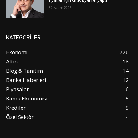
fiyatları için kritik uyarılar yaptı
30 Kasım 2025
KATEGORİLER
Ekonomi
726
Altın
18
Blog & Tanıtım
14
Banka Haberleri
12
Piyasalar
6
Kamu Ekonomisi
5
Krediler
5
Özel Sektör
4