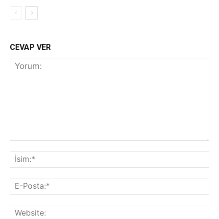
CEVAP VER
Yorum:
İs
E-
Po
We