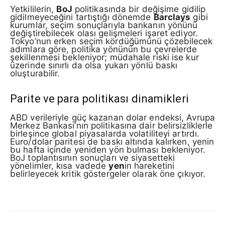
Yetkililerin,
BoJ
politikasında bir değişime gidilip
gidilmeyeceğini tartıştığı dönemde
Barclays
gibi
kurumlar, seçim sonuçlarıyla bankanın yönünü
değiştirebilecek olası gelişmeleri işaret ediyor.
Tokyo’nun erken seçim kördüğümünü çözebilecek
adımlara göre, politika yönünün bu çevrelerde
şekillenmesi bekleniyor; müdahale riski ise kur
üzerinde sınırlı da olsa yukarı yönlü baskı
oluşturabilir.
Parite ve para politikası dinamikleri
ABD verileriyle güç kazanan dolar endeksi, Avrupa
Merkez Bankası’nın politikasına dair belirsizliklerle
birleşince global piyasalarda volatiliteyi artırdı.
Euro/dolar paritesi de baskı altında kalırken, yenin
bu hafta içinde yeniden yön bulması bekleniyor.
BoJ toplantısının sonuçları ve siyasetteki
yönelimler, kısa vadede
yen
in hareketini
belirleyecek kritik göstergeler olarak öne çıkıyor.