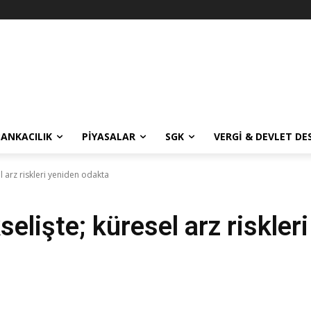
BANKACILIK
PIYASALAR
SGK
VERGI & DEVLET DE
el arz riskleri yeniden odakta
kselişte; küresel arz riskle