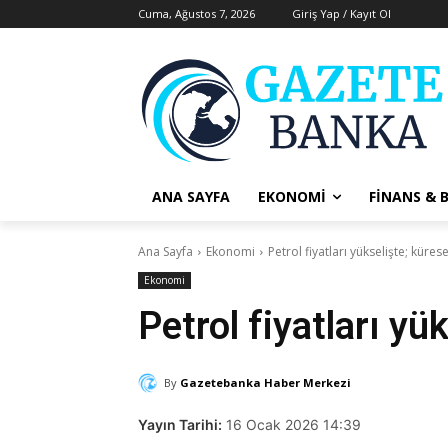
Cuma, Ağustos 7, 2026
Giriş Yap / Kayıt Ol
ANA SAYFA
EKONOMI
FINANS & 
Ana Sayfa
Ekonomi
Petrol fiyatları yükselişte; küres
Ekonomi
Petrol fiyatları yü
By
Gazetebanka Haber Merkezi
Yayın Tarihi:
16 Ocak 2026 14:39