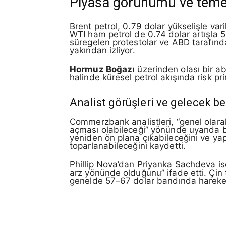
Piyasa görünümü ve temel
Brent petrol, 0.79 dolar yükselişle var
WTI ham petrol de 0.74 dolar artışla 5
süregelen protestolar ve ABD tarafında
yakından izliyor.
Hormuz Boğazı
üzerinden olası bir abl
halinde küresel petrol akışında risk pri
Analist görüşleri ve gelecek be
Commerzbank analistleri, “genel olarak
açması olabileceği” yönünde uyarıda 
yeniden ön plana çıkabileceğini ve yaptı
toparlanabileceğini kaydetti.
Phillip Nova’dan Priyanka Sachdeva ise
arz yönünde olduğunu” ifade etti. Çin 
genelde 57–67 dolar bandında hareket