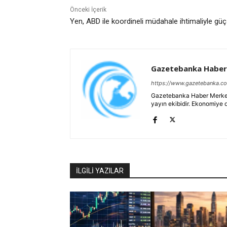
Önceki İçerik
Yen, ABD ile koordineli müdahale ihtimaliyle gü
Gazetebanka Haber
https://www.gazetebanka.c
Gazetebanka Haber Merkezi, 
yayın ekibidir. Ekonomiye 
İLGİLİ YAZILAR