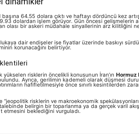
 dinamikler
il başına 64.55 dolara çıktı ve haftayı dördüncü kez artı
9.93 dolardan işlem görüyor. Gün öncesi gelişmelerin ar
n olası bir askeri müdahale sinyallerinin arz kilitliğin
ukaya dair endişeler ise fiyatlar üzerinde baskıyı sürdür
minin korunacağını belirtiyor.
klentileri
 yükselen risklerin öncelikli konusunun İran’ın
Hormuz 
bulundu. Ayrıca, gerilimin kademeli olarak düşmesi dur
rımların hafifletilmesiyle önce sınırlı kesintilerden zara
 “jeopolitik risklerin ve makroekonomik spekülasyonları
talebinde belirgin bir toparlanma ya da gerçek varil akı
 etmesini beklediğini vurguladı.