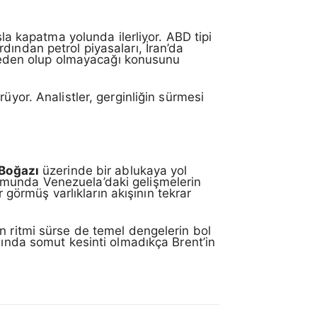
şla kapatma yolunda ilerliyor. ABD tipi
dından petrol piyasaları, İran’da
i neden olup olmayacağı konusunu
üyor. Analistler, gerginliğin sürmesi
Boğazı
üzerinde bir ablukaya yol
umunda Venezuela’daki gelişmelerin
r görmüş varlıkların akışının tekrar
n ritmi sürse de temel dengelerin bol
şında somut kesinti olmadıkça Brent’in