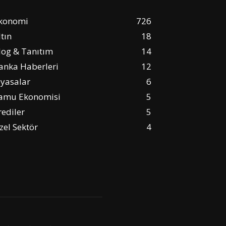
konomi
726
ltın
18
log & Tanıtım
14
anka Haberleri
12
iyasalar
6
amu Ekonomisi
5
rediler
5
zel Sektör
4