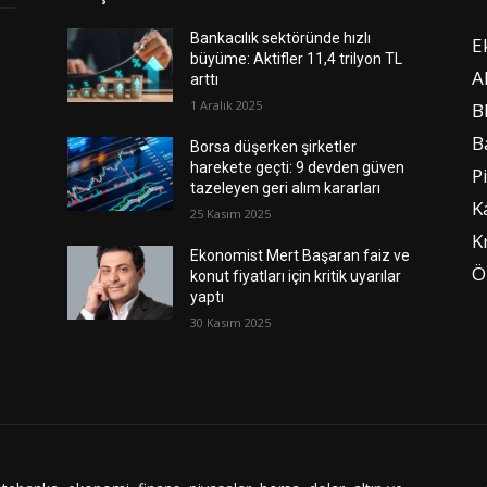
Bankacılık sektöründe hızlı
E
büyüme: Aktifler 11,4 trilyon TL
A
arttı
1 Aralık 2025
B
B
Borsa düşerken şirketler
harekete geçti: 9 devden güven
P
tazeleyen geri alım kararları
K
25 Kasım 2025
K
Ekonomist Mert Başaran faiz ve
Ö
konut fiyatları için kritik uyarılar
yaptı
30 Kasım 2025