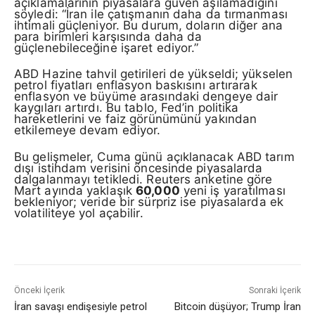
açıklamalarının piyasalara güven aşılamadığını
söyledi: “İran ile çatışmanın daha da tırmanması
ihtimali güçleniyor. Bu durum, doların diğer ana
para birimleri karşısında daha da
güçlenebileceğine işaret ediyor.”
ABD Hazine tahvil getirileri de yükseldi; yükselen
petrol fiyatları enflasyon baskısını artırarak
enflasyon ve büyüme arasındaki dengeye dair
kaygıları artırdı. Bu tablo, Fed’in politika
hareketlerini ve faiz görünümünü yakından
etkilemeye devam ediyor.
Bu gelişmeler, Cuma günü açıklanacak ABD tarım
dışı istihdam verisini öncesinde piyasalarda
dalgalanmayı tetikledi. Reuters anketine göre
Mart ayında yaklaşık
60,000
yeni iş yaratılması
bekleniyor; veride bir sürpriz ise piyasalarda ek
volatiliteye yol açabilir.
Önceki İçerik
Sonraki İçerik
İran savaşı endişesiyle petrol
Bitcoin düşüyor; Trump İran