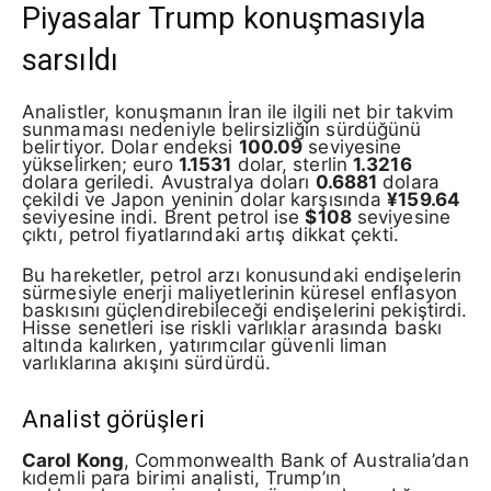
Piyasalar Trump konuşmasıyla
sarsıldı
Analistler, konuşmanın İran ile ilgili net bir takvim
sunmaması nedeniyle belirsizliğin sürdüğünü
belirtiyor. Dolar endeksi
100.09
seviyesine
yükselirken; euro
1.1531
dolar, sterlin
1.3216
dolara geriledi. Avustralya doları
0.6881
dolara
çekildi ve Japon yeninin dolar karşısında
¥159.64
seviyesine indi. Brent petrol ise
$108
seviyesine
çıktı, petrol fiyatlarındaki artış dikkat çekti.
Bu hareketler, petrol arzı konusundaki endişelerin
sürmesiyle enerji maliyetlerinin küresel enflasyon
baskısını güçlendirebileceği endişelerini pekiştirdi.
Hisse senetleri ise riskli varlıklar arasında baskı
altında kalırken, yatırımcılar güvenli liman
varlıklarına akışını sürdürdü.
Analist görüşleri
Carol Kong
, Commonwealth Bank of Australia’dan
kıdemli para birimi analisti, Trump’ın