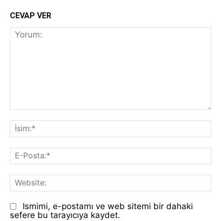
CEVAP VER
Yorum:
İs
E-
Po
We
Ismimi, e-postamı ve web sitemi bir dahaki
sefere bu tarayıcıya kaydet.