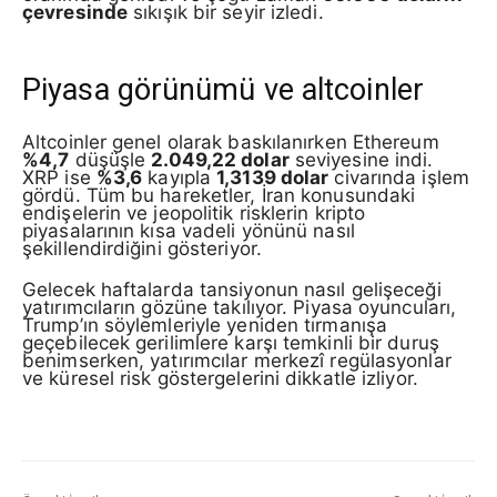
çevresinde
sıkışık bir seyir izledi.
Piyasa görünümü ve altcoinler
Altcoinler genel olarak baskılanırken Ethereum
%4,7
düşüşle
2.049,22 dolar
seviyesine indi.
XRP ise
%3,6
kayıpla
1,3139 dolar
civarında işlem
gördü. Tüm bu hareketler, İran konusundaki
endişelerin ve jeopolitik risklerin kripto
piyasalarının kısa vadeli yönünü nasıl
şekillendirdiğini gösteriyor.
Gelecek haftalarda tansiyonun nasıl gelişeceği
yatırımcıların gözüne takılıyor. Piyasa oyuncuları,
Trump’ın söylemleriyle yeniden tırmanışa
geçebilecek gerilimlere karşı temkinli bir duruş
benimserken, yatırımcılar merkezî regülasyonlar
ve küresel risk göstergelerini dikkatle izliyor.