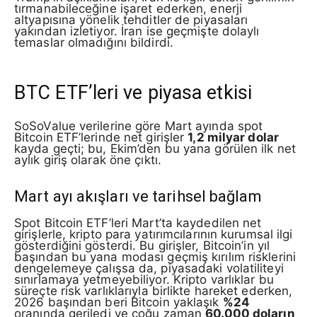
tırmanabileceğine işaret ederken, enerji
altyapısına yönelik tehditler de piyasaları
yakından izletiyor. İran ise geçmişte dolaylı
temaslar olmadığını bildirdi.
BTC ETF’leri ve piyasa etkisi
SoSoValue verilerine göre Mart ayında spot
Bitcoin ETF’lerinde net girişler
1,2 milyar dolar
kayda geçti; bu, Ekim’den bu yana görülen ilk net
aylık giriş olarak öne çıktı.
Mart ayı akışları ve tarihsel bağlam
Spot Bitcoin ETF’leri Mart’ta kaydedilen net
girişlerle, kripto para yatırımcılarının kurumsal ilgi
gösterdiğini gösterdi. Bu girişler, Bitcoin’in yıl
başından bu yana modası geçmiş kırılım risklerini
dengelemeye çalışsa da, piyasadaki volatiliteyi
sınırlamaya yetmeyebiliyor. Kripto varlıklar bu
süreçte risk varlıklarıyla birlikte hareket ederken,
2026 başından beri Bitcoin yaklaşık
%24
oranında geriledi ve çoğu zaman
60.000 doların