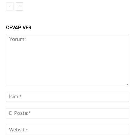
CEVAP VER
Yorum:
İs
E-
Po
We