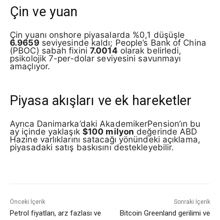
Çin ve yuan
Çin yuanı onshore piyasalarda %0,1 düşüşle
6.9659
seviyesinde kaldı; People’s Bank of China
(PBOC) sabah fixini
7.0014
olarak belirledi,
psikolojik 7-per-dolar seviyesini savunmayı
amaçlıyor.
Piyasa akışları ve ek hareketler
Ayrıca Danimarka’daki AkademikerPension’ın bu
ay içinde yaklaşık
$100 milyon
değerinde ABD
Hazine varlıklarını satacağı yönündeki açıklama,
piyasadaki satış baskısını destekleyebilir.
Önceki İçerik
Sonraki İçerik
Petrol fiyatları, arz fazlası ve
Bitcoin Greenland gerilimi ve