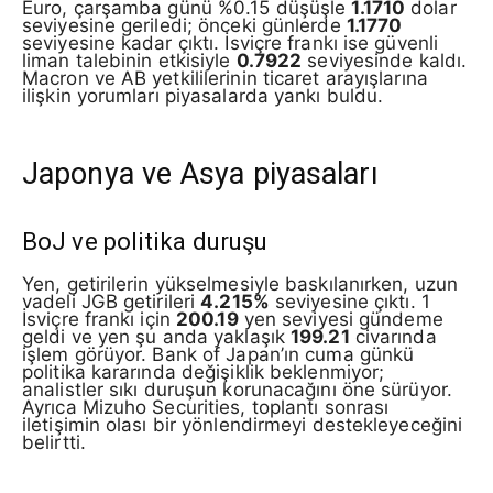
Euro, çarşamba günü %0.15 düşüşle
1.1710
dolar
seviyesine geriledi; önceki günlerde
1.1770
seviyesine kadar çıktı. İsviçre frankı ise güvenli
liman talebinin etkisiyle
0.7922
seviyesinde kaldı.
Macron ve AB yetkililerinin ticaret arayışlarına
ilişkin yorumları piyasalarda yankı buldu.
Japonya ve Asya piyasaları
BoJ ve politika duruşu
Yen, getirilerin yükselmesiyle baskılanırken, uzun
vadeli JGB getirileri
4.215%
seviyesine çıktı. 1
İsviçre frankı için
200.19
yen seviyesi gündeme
geldi ve yen şu anda yaklaşık
199.21
civarında
işlem görüyor. Bank of Japan’ın cuma günkü
politika kararında değişiklik beklenmiyor;
analistler sıkı duruşun korunacağını öne sürüyor.
Ayrıca Mizuho Securities, toplantı sonrası
iletişimin olası bir yönlendirmeyi destekleyeceğini
belirtti.