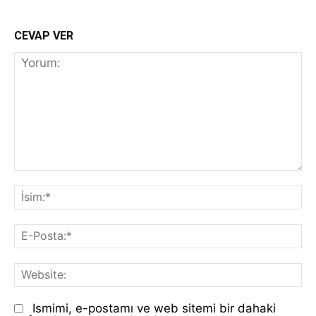
CEVAP VER
Yorum:
İs
E-
Po
We
Ismimi, e-postamı ve web sitemi bir dahaki