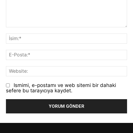
Yorum:
İs
E-
Po
We
Ismimi, e-postamı ve web sitemi bir dahaki
sefere bu tarayıcıya kaydet.