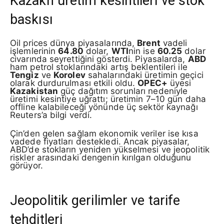
Kazakh üretim kesintileri ve stok
baskısı
Oil prices dünya piyasalarında,
Brent
vadeli
işlemlerinin
64.80
dolar,
WTI
nin ise
60.25
dolar
civarında seyrettiğini gösterdi. Piyasalarda,
ABD
ham petrol stoklarındaki artış beklentileri ile
Tengiz
ve
Korolev
sahalarındaki üretimin geçici
olarak durdurulması etkili oldu.
OPEC+
üyesi
Kazakistan
güç dağıtım sorunları nedeniyle
üretimi kesintiye uğrattı; üretimin 7–10 gün daha
offline kalabileceği yönünde üç sektör kaynağı
Reuters’a bilgi verdi.
Çin’den gelen sağlam ekonomik veriler ise kısa
vadede fiyatları destekledi. Ancak piyasalar,
ABD’de stokların yeniden yükselmesi ve jeopolitik
riskler arasındaki dengenin kırılgan olduğunu
görüyor.
Jeopolitik gerilimler ve tarife
tehditleri