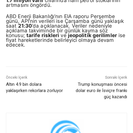
1.7 milyon varil
civarında ham petrol stoklarının
artmasını öngördü.
ABD Enerji Bakanlığı’nın EIA raporu Perşembe
günü, API’nin verileri ise Çarşamba günü yaklaşık
saat
21:30
’da açıklanacak. Veriler nedeniyle
açıklama takviminde bir günlük kayma söz
konusu;
tarife riskleri
ve
jeopolitik gerilimler
ise
fiyat hareketlerinde belirleyici olmaya devam
edecek.
Önceki İçerik
Sonraki İçerik
Altın 4.9 bin dolara
Trump konuşması öncesi
yaklaşırken rekorlara zorluyor
dolar euro ile İsviçre frankı
güç kazandı