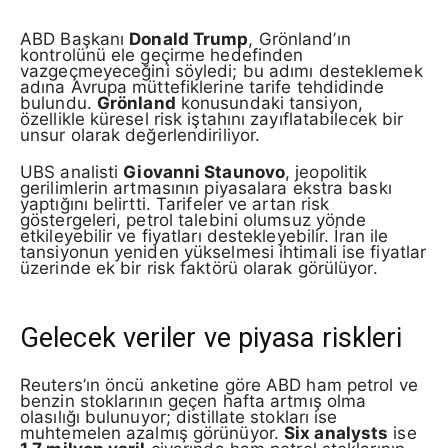
ABD Başkanı
Donald Trump
, Grönland’ın
kontrolünü ele geçirme hedefinden
vazgeçmeyeceğini söyledi; bu adımı desteklemek
adına Avrupa müttefiklerine tarife tehdidinde
bulundu.
Grönland
konusundaki tansiyon,
özellikle küresel risk iştahını zayıflatabilecek bir
unsur olarak değerlendiriliyor.
UBS analisti
Giovanni Staunovo
, jeopolitik
gerilimlerin artmasının piyasalara ekstra baskı
yaptığını belirtti. Tarifeler ve artan risk
göstergeleri, petrol talebini olumsuz yönde
etkileyebilir ve fiyatları destekleyebilir. İran ile
tansiyonun yeniden yükselmesi ihtimali ise fiyatlar
üzerinde ek bir risk faktörü olarak görülüyor.
Gelecek veriler ve piyasa riskleri
Reuters’ın öncü anketine göre ABD ham petrol ve
benzin stoklarının geçen hafta artmış olma
olasılığı bulunuyor; distillate stokları ise
muhtemelen azalmış görünüyor.
Six analysts
ise