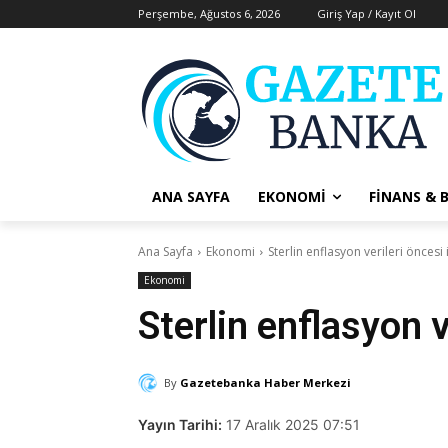
Perşembe, Ağustos 6, 2026
Giriş Yap / Kayıt Ol
ANA SAYFA
EKONOMI
FINANS & 
Ana Sayfa
Ekonomi
Sterlin enflasyon verileri öncesi i
Ekonomi
Sterlin enflasyon v
By
Gazetebanka Haber Merkezi
Yayın Tarihi:
17 Aralık 2025 07:51