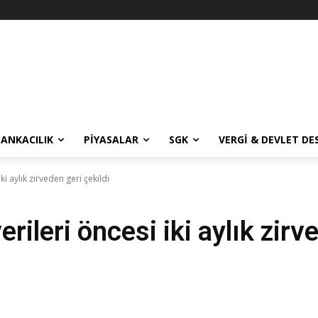
BANKACILIK
PIYASALAR
SGK
VERGI & DEVLET DE
ki aylık zirveden geri çekildi
erileri öncesi iki aylık zirv