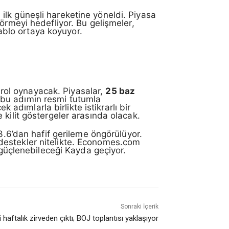
ilk güneşli hareketine yöneldi. Piyasa
rmeyi hedefliyor. Bu gelişmeler,
tablo ortaya koyuyor.
k rol oynayacak. Piyasalar,
25 baz
a bu adımın resmi tutumla
ek adımlarla birlikte istikrarlı bir
kilit göstergeler arasında olacak.
.6’dan hafif gerileme öngörülüyor.
destekler nitelikte. Economes.com
 güçlenebileceği Kayda geçiyor.
Sonraki İçerik
i haftalık zirveden çıktı; BOJ toplantısı yaklaşıyor