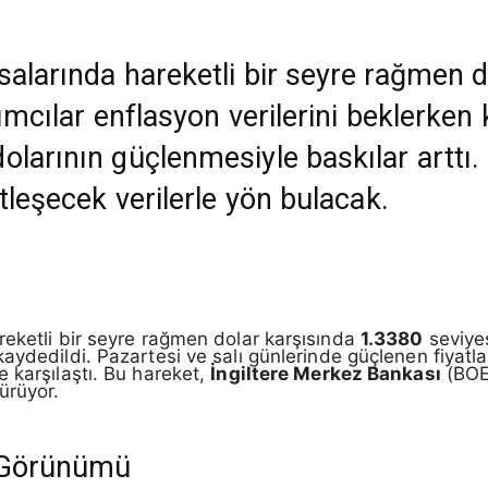
alarında hareketli bir seyre rağmen do
ırımcılar enflasyon verilerini beklerke
larının güçlenmesiyle baskılar arttı.
etleşecek verilerle yön bulacak.
reketli bir seyre rağmen dolar karşısında
1.3380
seviyes
aydedildi. Pazartesi ve salı günlerinde güçlenen fiyatlar,
 karşılaştı. Bu hareket,
İngiltere Merkez Bankası
(BOE)
ürüyor.
l Görünümü