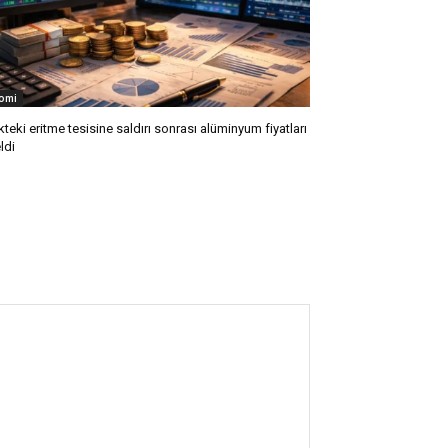
omi
kteki eritme tesisine saldırı sonrası alüminyum fiyatları
ldi