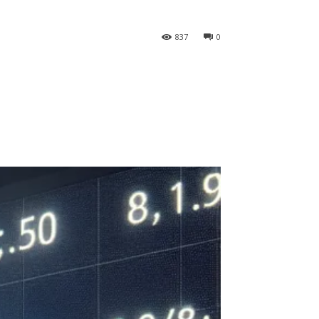
837
0