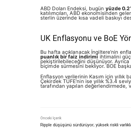
ABD Doları Endeksi, bugün
yüzde 0.2
katılımcıları, ABD ekonomisinden gelen
sterlin üzerinde kısa vadeli baskıyı de
UK Enflasyonu ve BoE Yö
Bu hafta açıklanacak İngiltere’nin enfl
puanlık bir faiz indirimi
ihtimalini güç
pekiştirilebileceğini düşünüyor. Ayrıca
biçimde sürmesini bekliyor. BOE başkan
Enflasyon verilerinin Kasım için yıllık
Çekirdek TÜFE’nin ise yıllık %3.4 se
tarafından yapılan değerlendirmede, ve
Önceki İçerik
Ripple düşüşünü sürdürüyor; yüksek riskli varlıkl