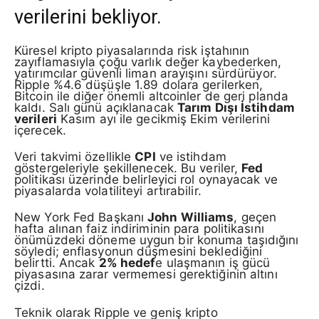
verilerini bekliyor.
Küresel kripto piyasalarında risk iştahının
zayıflamasıyla çoğu varlık değer kaybederken,
yatırımcılar güvenli liman arayışını sürdürüyor.
Ripple %4.6 düşüşle 1.89 dolara gerilerken,
Bitcoin ile diğer önemli altcoinler de geri planda
kaldı. Salı günü açıklanacak
Tarım Dışı İstihdam
verileri
Kasım ayı ile gecikmiş Ekim verilerini
içerecek.
Veri takvimi özellikle
CPI
ve istihdam
göstergeleriyle şekillenecek. Bu veriler,
Fed
politikası üzerinde belirleyici rol oynayacak ve
piyasalarda volatiliteyi artırabilir.
New York Fed Başkanı
John Williams
, geçen
hafta alınan faiz indiriminin para politikasını
önümüzdeki döneme uygun bir konuma taşıdığını
söyledi; enflasyonun düşmesini beklediğini
belirtti. Ancak
2% hedef
e ulaşmanın iş gücü
piyasasına zarar vermemesi gerektiğinin altını
çizdi.
Teknik olarak Ripple ve geniş kripto