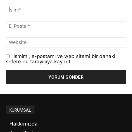
Yorum:
İs
E-
Po
We
Ismimi, e-postamı ve web sitemi bir dahaki
sefere bu tarayıcıya kaydet.
KURUMSAL
Hakkımızda