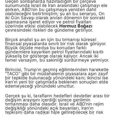
Geçen sonbaharda hazırladığım bir çerçeve
sunumunda İsrail ile İran arasındaki çatışmayı ele
alırken, ABD’nin bu çatışmaya yeniden dahil
olabileceğini belirtmiştim; şu an bu senaryo, On
iki Gün Savaşı olarak anılan dönemin bir sonraki
aşamasına işaret ediyor ve petrol fiyatları
üzerinde etkisi olabilecek
Hormuz Boğazı
çevresindeki riskleri de gündeme getiriyor.
Birçok analist şu an için bu tırmanışı küresel
finansal piyasalarda sınırlı bir risk olarak görüyor.
Büyük ölçüde medya bu konudan farklı
gündemlere kayarken petrol fiyatlarındaki kısıtlı
yükseliş bir gösterge olarak kalıyor. Ancak iki
temel varsayım, bu sakinliği sürdürmeye yetmiyor.
Birincisi, Trump’ın geçmiş eğilimlerinden hareketle
“TACO” gibi bir müdahalenin piyasalara aşırı zayıf
bir tepkide bulunacağı yönündeki kanı; ikincisi ise
İran’ın yeni bir çatışmada beklenen sonuçları elde
edemeyeceği yönündeki umuttur.
Gerçek şu ki, tarafların hedefleri devletler arası bir
değişim arayışını içerdiği sürece gerilimin
tırmanması daha olasıdır. İsrail ve ABD’nin rejim
değişikliği yönündeki açık beyanları, İran’ın
tepkisini daha radikal hâle getirebilecek bir risk