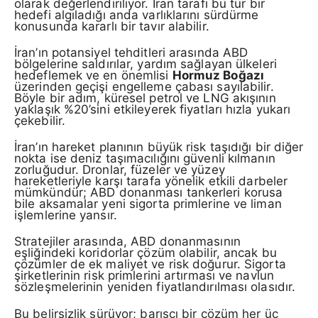
olarak değerlendiriliyor. İran tarafı bu tür bir
hedefi algıladığı anda varlıklarını sürdürme
konusunda kararlı bir tavır alabilir.
İran’ın potansiyel tehditleri arasında ABD
bölgelerine saldırılar, yardım sağlayan ülkeleri
hedeflemek ve en önemlisi
Hormuz Boğazı
üzerinden geçişi engelleme çabası sayılabilir.
Böyle bir adım, küresel petrol ve LNG akışının
yaklaşık %20’sini etkileyerek fiyatları hızla yukarı
çekebilir.
İran’ın hareket planının büyük risk taşıdığı bir diğer
nokta ise deniz taşımacılığını güvenli kılmanın
zorluğudur. Dronlar, füzeler ve yüzey
hareketleriyle karşı tarafa yönelik etkili darbeler
mümkündür; ABD donanması tankerleri korusa
bile aksamalar yeni sigorta primlerine ve liman
işlemlerine yansır.
Stratejiler arasında, ABD donanmasının
eşliğindeki koridorlar çözüm olabilir, ancak bu
çözümler de ek maliyet ve risk doğurur. Sigorta
şirketlerinin risk primlerini artırması ve navlun
sözleşmelerinin yeniden fiyatlandırılması olasıdır.
Bu belirsizlik sürüyor; barışçı bir çözüm her üç