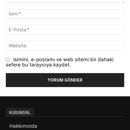
Yorum:
İs
E-
Po
We
Ismimi, e-postamı ve web sitemi bir dahaki
sefere bu tarayıcıya kaydet.
KURUMSAL
Hakkımızda