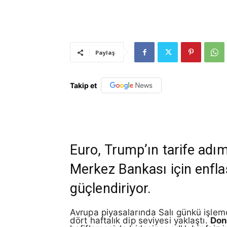
Paylaş
Takip et
Euro, Trump’ın tarife adım
Merkez Bankası için enflasy
güçlendiriyor.
Avrupa piyasalarında Salı günkü işle
dört haftalık dip seviyesi yaklaştı.
Don