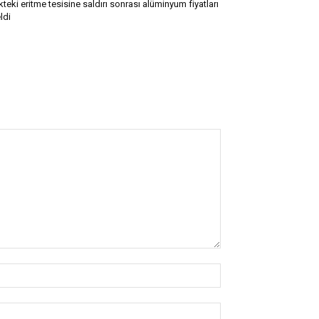
kteki eritme tesisine saldırı sonrası alüminyum fiyatları
ldi
İsim:*
E-