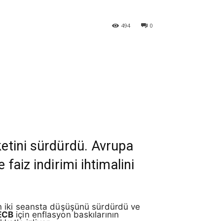
494
0
ketini sürdürdü. Avrupa
 faiz indirimi ihtimalini
n iki seansta düşüşünü sürdürdü ve
ECB
için enflasyon baskılarının