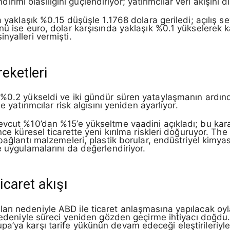
ndirimi olasılığını güçlendiriyor; yatırımcılar veri akışını di
a yaklaşık %0.15 düşüşle 1.1768 dolara geriledi; açılış s
ü ise euro, dolar karşısında yaklaşık %0.1 yükselerek kay
nyalleri vermişti.
reketleri
 %0.2 yükseldi ve iki gündür süren yataylaşmanın ardınd
 yatırımcılar risk algısını yeniden ayarlıyor.
mevcut %10’dan %15’e yükseltme vaadini açıkladı; bu ka
nce küresel ticarette yeni kırılma riskleri doğuruyor. The
ağlantı malzemeleri, plastik borular, endüstriyel kimyasal
e uygulamalarını da değerlendiriyor.
caret akışı
rları nedeniyle ABD ile ticaret anlaşmasına yapılacak 
nedeniyle süreci yeniden gözden geçirme ihtiyacı doğdu. 
a’ya karşı tarife yükünün devam edeceği eleştirileriyl