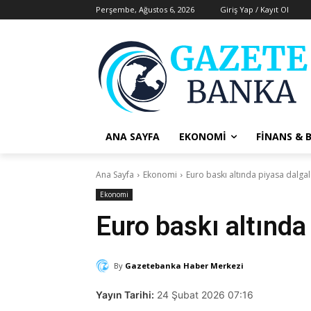
Perşembe, Ağustos 6, 2026
Giriş Yap / Kayıt Ol
ANA SAYFA
EKONOMI
FINANS & 
Ana Sayfa
Ekonomi
Euro baskı altında piyasa dalgal
Ekonomi
Euro baskı altında
By
Gazetebanka Haber Merkezi
Yayın Tarihi:
24 Şubat 2026 07:16