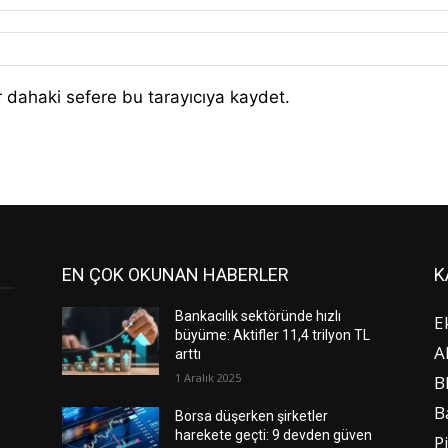
 dahaki sefere bu tarayıcıya kaydet.
EN ÇOK OKUNAN HABERLER
K
Bankacılık sektöründe hızlı
E
büyüme: Aktifler 11,4 trilyon TL
A
arttı
1 Aralık 2025
B
B
Borsa düşerken şirketler
harekete geçti: 9 devden güven
P