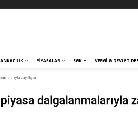
BANKACILIK
PIYASALAR
SGK
VERGI & DEVLET DE
anmalarıyla zayıflıyor
 piyasa dalgalanmalarıyla z