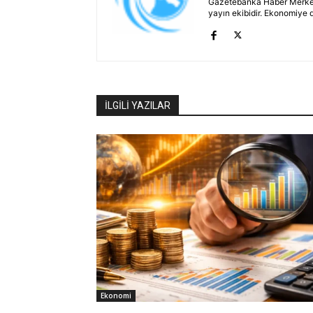
Gazetebanka Haber Merkezi, 
yayın ekibidir. Ekonomiye 
İLGİLİ YAZILAR
Ekonomi