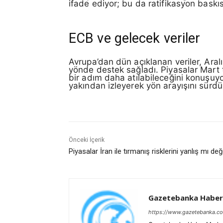
ifade ediyor; bu da ratifikasyon baskısı
ECB ve gelecek veriler
Avrupa’dan dün açıklanan veriler, Aral
yönde destek sağladı. Piyasalar Mart to
bir adım daha atılabileceğini konuşuyor.
yakından izleyerek yön arayışını sürdü
Önceki İçerik
Piyasalar İran ile tırmanış risklerini yanlış mı de
Gazetebanka Haber
https://www.gazetebanka.c