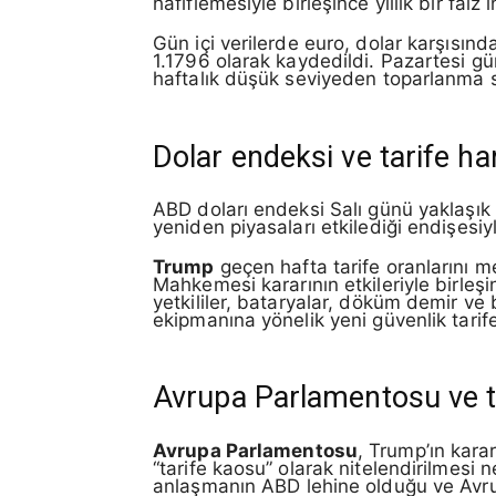
hafiflemesiyle birleşince yıllık bir faiz i
Gün içi verilerde euro, dolar karşısınd
1.1796 olarak kaydedildi. Pazartesi gün
haftalık düşük seviyeden toparlanma si
Dolar endeksi ve tarife ha
ABD doları endeksi Salı günü yaklaşık
yeniden piyasaları etkilediği endişesiyle
Trump
geçen hafta tarife oranlarını 
Mahkemesi kararının etkileriyle birleşi
yetkililer, bataryalar, döküm demir ve b
ekipmanına yönelik yeni güvenlik tarif
Avrupa Parlamentosu ve ti
Avrupa Parlamentosu
, Trump’ın kara
“tarife kaosu” olarak nitelendirilmesi 
anlaşmanın ABD lehine olduğu ve Avrup