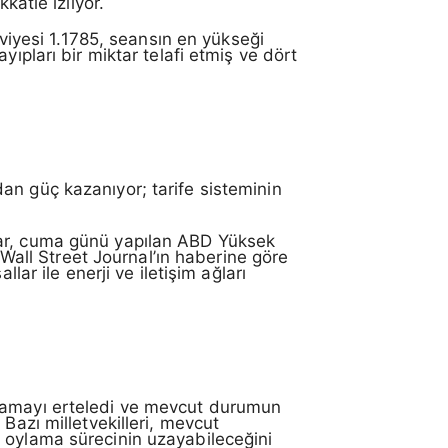
kkatle izliyor.
eviyesi 1.1785, seansın en yükseği
ıpları bir miktar telafi etmiş ve dört
an güç kazanıyor; tarife sisteminin
rar, cuma günü yapılan ABD Yüksek
 Wall Street Journal’ın haberine göre
lar ile enerji ve iletişim ağları
oylamayı erteledi ve mevcut durumun
Bazı milletvekilleri, mevcut
e oylama sürecinin uzayabileceğini