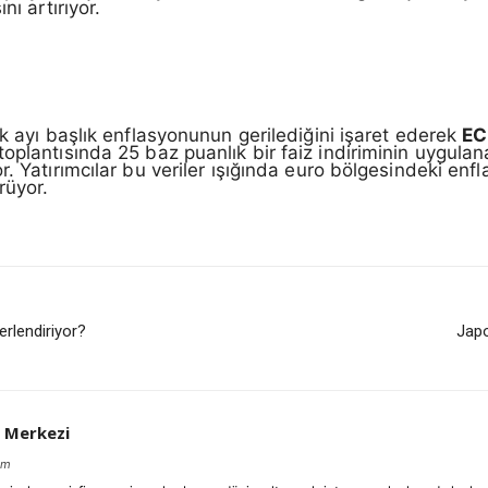
nı artırıyor.
ık ayı başlık enflasyonunun gerilediğini işaret ederek
EC
plantısında 25 baz puanlık bir faiz indiriminin uygulanab
 Yatırımcılar bu veriler ışığında euro bölgesindeki enflas
rüyor.
ğerlendiriyor?
Japo
 Merkezi
om