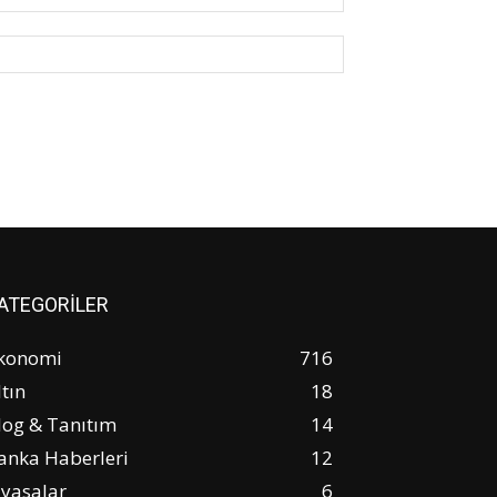
Posta:*
Website:
ATEGORİLER
konomi
716
ltın
18
log & Tanıtım
14
anka Haberleri
12
iyasalar
6