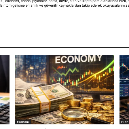
ekonomi, finans, piyasalar, borsa, döviz, altın ve kripto para alanlarında hızlı,
dair tüm gelişmeleri anlık ve güvenilir kaynaklardan takip ederek okuyucularımıza
Ekonomi
Ekon