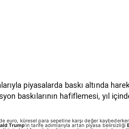
larıyla piyasalarda baskı altında hare
on baskılarının hafiflemesi, yıl içinde
mde euro, küresel para sepetine karşı değer kaybederke
ald Trump
‘ın tarife adımlarıyla artan piyasa belirsizliği