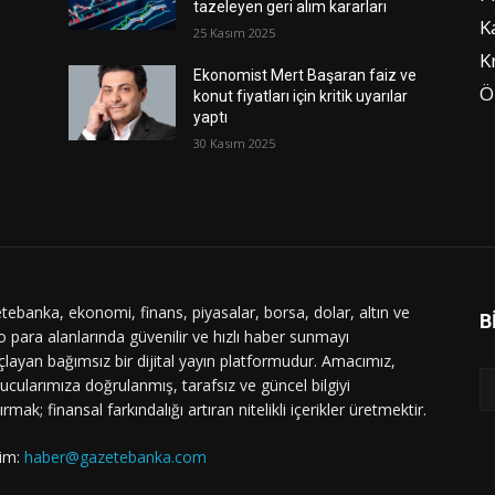
tazeleyen geri alım kararları
K
25 Kasım 2025
K
Ekonomist Mert Başaran faiz ve
Ö
konut fiyatları için kritik uyarılar
yaptı
30 Kasım 2025
tebanka, ekonomi, finans, piyasalar, borsa, dolar, altın ve
B
o para alanlarında güvenilir ve hızlı haber sunmayı
layan bağımsız bir dijital yayın platformudur. Amacımız,
ucularımıza doğrulanmış, tarafsız ve güncel bilgiyi
ırmak; finansal farkındalığı artıran nitelikli içerikler üretmektir.
şim:
haber@gazetebanka.com