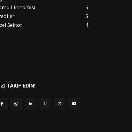
amu Ekonomisi
5
rediler
5
zel Sektör
4
İZİ TAKİP EDİN!