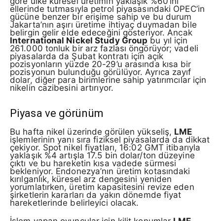
göre ülke küresel üretimin yaklaşık %60’ını
ellerinde tutmasıyla petrol piyasasındaki OPEC’in
gücüne benzer bir erişime sahip ve bu durum
Jakarta’nın aşırı üretime ihtiyaç duymadan bile
belirgin gelir elde edeceğini gösteriyor. Ancak
International Nickel Study Group
bu yıl için
261.000 tonluk bir arz fazlası öngörüyor; vadeli
piyasalarda da Şubat kontratı için açık
pozisyonların yüzde 20-29’u arasında kısa bir
pozisyonun bulunduğu görülüyor. Ayrıca zayıf
dolar, diğer para birimlerine sahip yatırımcılar için
nikelin cazibesini artırıyor.
Piyasa ve görünüm
Bu hafta nikel üzerinde görülen yükseliş,
LME
işlemlerinin yanı sıra fiziksel piyasalarda da dikkat
çekiyor. Spot nikel fiyatları, 16:02 GMT itibarıyla
yaklaşık %4 artışla 17.5 bin dolar/ton düzeyine
çıktı ve bu hareketin kısa vadede sürmesi
bekleniyor. Endonezya’nın üretim kotasındaki
kırılganlık, küresel arz dengesini yeniden
yorumlatırken, üretim kapasitesini revize eden
şirketlerin kararları da yakın dönemde fiyat
hareketlerinde belirleyici olacak.