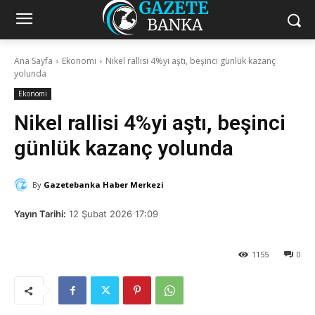
Ana Sayfa
Ekonomi
Nikel rallisi 4%yi aştı, beşinci günlük kazanç
yolunda
Ekonomi
Nikel rallisi 4%yi aştı, beşinci
günlük kazanç yolunda
By
Gazetebanka Haber Merkezi
Yayın Tarihi:
12 Şubat 2026 17:09
1155
0