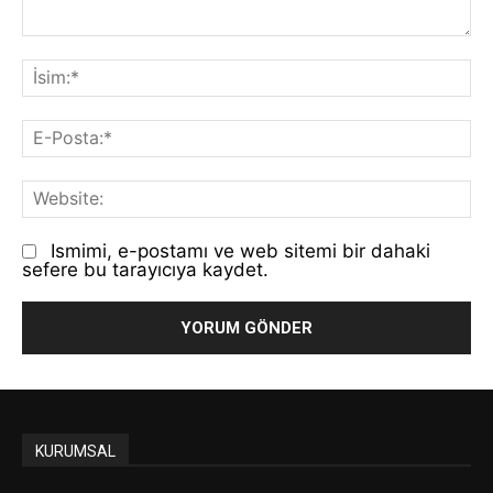
Yorum:
İs
E-
Po
We
Ismimi, e-postamı ve web sitemi bir dahaki
sefere bu tarayıcıya kaydet.
KURUMSAL