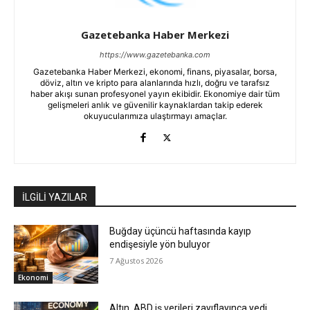
Gazetebanka Haber Merkezi
https://www.gazetebanka.com
Gazetebanka Haber Merkezi, ekonomi, finans, piyasalar, borsa,
döviz, altın ve kripto para alanlarında hızlı, doğru ve tarafsız
haber akışı sunan profesyonel yayın ekibidir. Ekonomiye dair tüm
gelişmeleri anlık ve güvenilir kaynaklardan takip ederek
okuyucularımıza ulaştırmayı amaçlar.
İLGİLİ YAZILAR
Buğday üçüncü haftasında kayıp
endişesiyle yön buluyor
7 Ağustos 2026
Ekonomi
Altın, ABD iş verileri zayıflayınca yedi