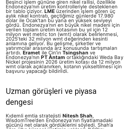
Beşinci işlem gününe giren nikel rallisi, özellikle
Endonezya’nın üretim kontrolleriyle desteklenen
bir tablo çiziyor.
LME
üzerinden işlem gören üç
aylık nikel kontratı, geçtiğimiz günlerde 17.980
dolar ile Ocak’tan bu yana en yüksek seviyeyi
gördü. Endonezya’nın en büyük nikel madeni için
verilen toplam üretim kotasının bu yıl için 12
milyon wet metric ton (wmt) olarak belirlenmesi,
2025’teki 32 milyon wmt değerinden kesinti
anlamına geliyor. Bu gelişme, şirketler ve
yatırımcılar arasında arz konusunda tartışmaları
artırdı.
Eramet
ile Çin’in
Tsingshan
ve
Endonezya’nın
PT Antam
ortaklığındaki Weda Bay
Nickel projesinin 2026 üretim kotası da 12 milyon
wmt olarak açıklanırken, kotanın yükseltilmesi için
başvuru yapacağı bildirildi.
Uzman görüşleri ve piyasa
dengesi
Kıdemli emtia stratejisti
Nitesh Shah
,
WisdomTree’den Endonezya’nın fiyatlamadaki
gücünü net olarak gördüklerini söyledi. Shah’a