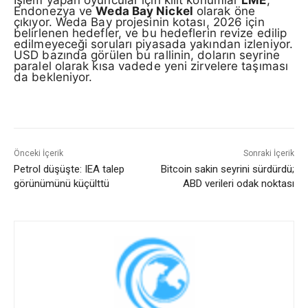
İşlem yapan oyuncular için kilit konumlar
LME
,
Endonezya ve
Weda Bay Nickel
olarak öne
çıkıyor. Weda Bay projesinin kotası, 2026 için
belirlenen hedefler, ve bu hedeflerin revize edilip
edilmeyeceği soruları piyasada yakından izleniyor.
USD bazında görülen bu rallinin, doların seyrine
paralel olarak kısa vadede yeni zirvelere taşıması
da bekleniyor.
Önceki İçerik
Sonraki İçerik
Petrol düşüşte: IEA talep
Bitcoin sakin seyrini sürdürdü;
görünümünü küçülttü
ABD verileri odak noktası