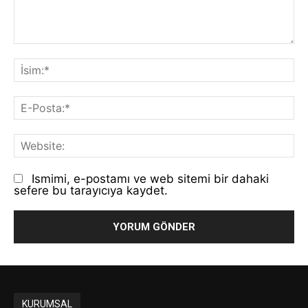
Yorum:
İs
E-
Po
We
Ismimi, e-postamı ve web sitemi bir dahaki
sefere bu tarayıcıya kaydet.
KURUMSAL