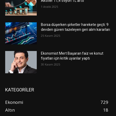
Aktifler 11,4 trilyon TL arttı
1 Aralık 2025
Borsa düşerken şirketler harekete geçti: 9
devden güven tazeleyen geri alım kararları
25 Kasım 2025
Ekonomist Mert Başaran faiz ve konut
fiyatları için kritik uyarılar yaptı
30 Kasım 2025
KATEGORİLER
Ekonomi
729
Altın
18