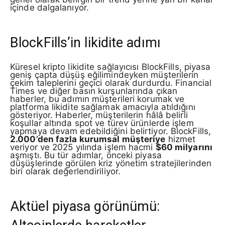
içinde dalgalanıyor.
BlockFills’in likidite adımı
Küresel kripto likidite sağlayıcısı BlockFills, piyasa
geniş çapta düşüş eğilimindeyken müşterilerin
çekim taleplerini geçici olarak durdurdu. Financial
Times ve diğer basın kurşunlarında çıkan
haberler, bu adımın müşterileri korumak ve
platforma likidite sağlamak amacıyla atıldığını
gösteriyor. Haberler, müşterilerin hâlâ belirli
koşullar altında spot ve türev ürünlerde işlem
yapmaya devam edebildiğini belirtiyor. BlockFills,
2.000’den fazla kurumsal müşteriye
hizmet
veriyor ve 2025 yılında işlem hacmi
$60 milyarını
aşmıştı. Bu tür adımlar, önceki piyasa
düşüşlerinde görülen kriz yönetim stratejilerinden
biri olarak değerlendiriliyor.
Aktüel piyasa görünümü: