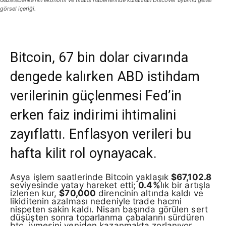
Gazetebanka’nın ekonomi ve finans haberlerinde kullanılan Discover uyumlu genel
görsel içeriği.
Bitcoin, 67 bin dolar civarında
dengede kalırken ABD istihdam
verilerinin güçlenmesi Fed’in
erken faiz indirimi ihtimalini
zayıflattı. Enflasyon verileri bu
hafta kilit rol oynayacak.
Asya işlem saatlerinde Bitcoin yaklaşık
$67,102.8
seviyesinde yatay hareket etti;
0.4%
lık bir artışla
izlenen kur,
$70,000
direncinin altında kaldı ve
likiditenin azalması nedeniyle trade hacmi
nispeten sakin kaldı. Nisan başında görülen sert
düşüşten sonra toparlanma çabalarını sürdüren
btc, ivmesini yeniden kazanmakta zorlanıyor.