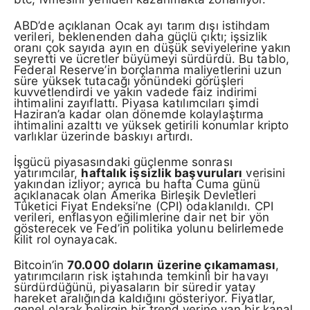
ABD’de açıklanan Ocak ayı tarım dışı istihdam
verileri, beklenenden daha güçlü çıktı; işsizlik
oranı çok sayıda ayın en düşük seviyelerine yakın
seyretti ve ücretler büyümeyi sürdürdü. Bu tablo,
Federal Reserve’in borçlanma maliyetlerini uzun
süre yüksek tutacağı yönündeki görüşleri
kuvvetlendirdi ve yakın vadede faiz indirimi
ihtimalini zayıflattı. Piyasa katılımcıları şimdi
Haziran’a kadar olan dönemde kolaylaştırma
ihtimalini azalttı ve yüksek getirili konumlar kripto
varlıklar üzerinde baskıyı artırdı.
İşgücü piyasasındaki güçlenme sonrası
yatırımcılar,
haftalık işsizlik başvuruları
verisini
yakından izliyor; ayrıca bu hafta Cuma günü
açıklanacak olan Amerika Birleşik Devletleri
Tüketici Fiyat Endeksi’ne (CPI) odaklanıldı. CPI
verileri, enflasyon eğilimlerine dair net bir yön
gösterecek ve Fed’in politika yolunu belirlemede
kilit rol oynayacak.
Bitcoin’in
70.000 doların üzerine çıkamaması
,
yatırımcıların risk iştahında temkinli bir havayı
sürdürdüğünü, piyasaların bir süredir yatay
hareket aralığında kaldığını gösteriyor. Fiyatlar,
genel olarak belirgin bir trend yerine yan bir kanal