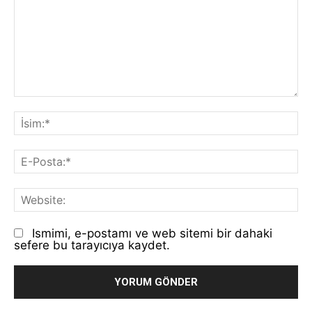
Yorum:
İs
E-
Po
We
Ismimi, e-postamı ve web sitemi bir dahaki
sefere bu tarayıcıya kaydet.