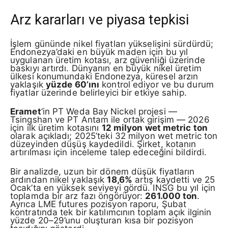
Arz kararları ve piyasa tepkisi
İşlem gününde nikel fiyatları yükselişini sürdürdü;
Endonezya’daki en büyük maden için bu yıl
uygulanan üretim kotası, arz güvenliği üzerinde
baskıyı artırdı. Dünyanın en büyük nikel üretim
ülkesi konumundaki Endonezya, küresel arzın
yaklaşık
yüzde 60’ını
kontrol ediyor ve bu durum
fiyatlar üzerinde belirleyici bir etkiye sahip.
Eramet
‘in PT Weda Bay Nickel projesi —
Tsingshan ve PT Antam ile ortak girişim — 2026
için ilk üretim kotasını
12 milyon wet metric ton
olarak açıkladı; 2025’teki 32 milyon wet metric ton
düzeyinden düşüş kaydedildi. Şirket, kotanın
artırılması için inceleme talep edeceğini bildirdi.
Bir analizde, uzun bir dönem düşük fiyatların
ardından nikel yaklaşık
18,6%
artış kaydetti ve 25
Ocak’ta en yüksek seviyeyi gördü. INSG bu yıl için
toplamda bir arz fazı öngörüyor:
261.000 ton
.
Ayrıca LME futures pozisyon raporu, Şubat
kontratında tek bir katılımcının toplam açık ilginin
yüzde 20–29’unu oluşturan kısa bir pozisyon