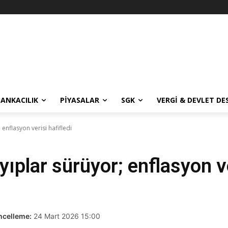
BANKACILIK
PIYASALAR
SGK
VERGI & DEVLET DE
 enflasyon verisi hafifledi
yıplar sürüyor; enflasyon ve
ncelleme:
24 Mart 2026 15:00