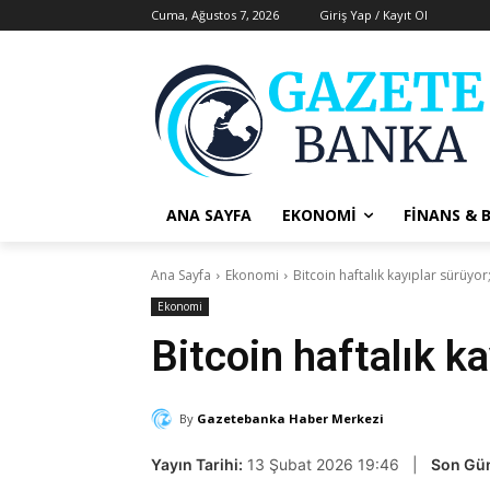
Cuma, Ağustos 7, 2026
Giriş Yap / Kayıt Ol
ANA SAYFA
EKONOMI
FINANS & 
Ana Sayfa
Ekonomi
Bitcoin haftalık kayıplar sürüyor;
Ekonomi
Bitcoin haftalık ka
By
Gazetebanka Haber Merkezi
Yayın Tarihi:
13 Şubat 2026 19:46 |
Son Gü