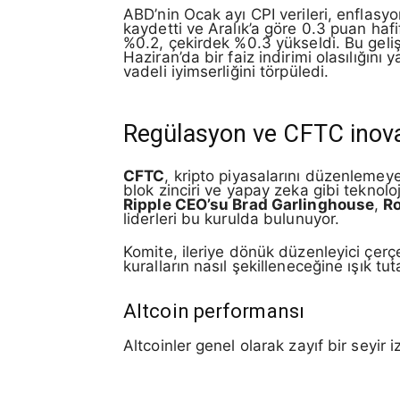
ABD’nin Ocak ayı CPI verileri, enflasyo
kaydetti ve Aralık’a göre 0.3 puan hafifl
%0.2, çekirdek %0.3 yükseldi. Bu gelişm
Haziran’da bir faiz indirimi olasılığını
vadeli iyimserliğini törpüledi.
Regülasyon ve CFTC inov
CFTC
, kripto piyasalarını düzenlemey
blok zinciri ve yapay zeka gibi teknoloj
Ripple CEO’su Brad Garlinghouse
,
Ro
liderleri bu kurulda bulunuyor.
Komite, ileriye dönük düzenleyici çerçev
kuralların nasıl şekilleneceğine ışık tu
Altcoin performansı
Altcoinler genel olarak zayıf bir seyir