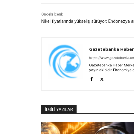
Önceki İçerik
Nikel fiyatlarında yükseliş sürüyor; Endonezya arz
Gazetebanka Haber
https://www.gazetebanka.c
Gazetebanka Haber Merkezi, 
yayın ekibidir. Ekonomiye 
İLGİLİ YAZILAR