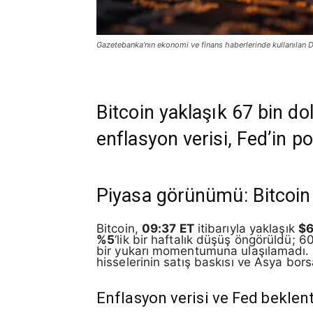
Gazetebanka’nın ekonomi ve finans haberlerinde kullanılan D
Bitcoin yaklaşık 67 bin do
enflasyon verisi, Fed’in p
Piyasa görünümü: Bitcoin v
Bitcoin,
09:37 ET
itibarıyla yaklaşık
$6
%5
‘lik bir haftalık düşüş öngörüldü; 
bir yukarı momentumuna ulaşılamadı. Piy
hisselerinin satış baskısı ve Asya bors
Enflasyon verisi ve Fed beklent