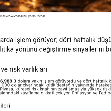
iscover uyumlu genel görsel içeriği.
larda işlem görüyor; dört haftalık düş
olitika yönünü değiştirme sinyallerini 
e risk varlıkları
6,988.0
dolara yakın işlem görüyordu ve dört haftalık k
60.000 dolar civarındaki kritik desteğin yakınında hareke
asa, küresel risk iştahının zayıflamasıyla yüksek riskli 
alarındaki zayıflama dikkati çekiyor. Enflasyon ve Fed be
ileri