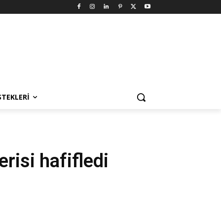
STEKLERI
risi hafifledi