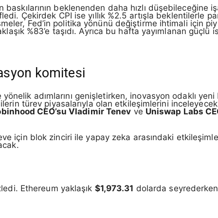
n baskılarının beklenenden daha hızlı düşebileceğine işare
edi. Çekirdek CPI ise yıllık %2.5 artışla beklentilerle par
eler, Fed’in politika yönünü değiştirme ihtimali için piy
 yaklaşık %83’e taşıdı. Ayrıca bu hafta yayımlanan güçlü is
asyon komitesi
e yönelik adımlarını genişletirken, inovasyon odaklı yen
ilerin türev piyasalarıyla olan etkileşimlerini inceleyece
binhood CEO’su Vladimir Tenev
ve
Uniswap Labs CE
e için blok zinciri ile yapay zeka arasındaki etkileşimle
tacak.
 izledi. Ethereum yaklaşık
$1,973.31
dolarda seyrederke