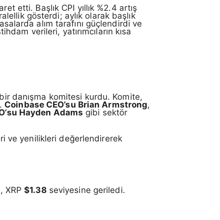
t etti. Başlık CPI yıllık %2.4 artış
alellik gösterdi; aylık olarak başlık
asalarda alım tarafını güçlendirdi ve
tihdam verileri, yatırımcıların kısa
i bir danışma komitesi kurdu. Komite,
k.
Coinbase CEO’su Brian Armstrong
,
O’su Hayden Adams
gibi sektör
ri ve yenilikleri değerlendirerek
n, XRP
$1.38
seviyesine geriledi.