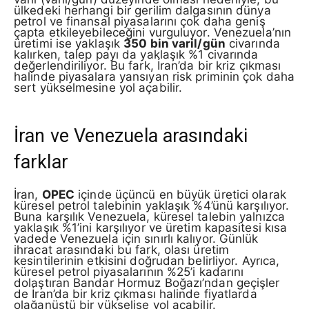
ülkedeki herhangi bir gerilim dalgasının dünya
petrol ve finansal piyasalarını çok daha geniş
çapta etkileyebileceğini vurguluyor. Venezuela’nın
üretimi ise yaklaşık
350 bin varil/gün
civarında
kalırken, talep payı da yaklaşık %1 civarında
değerlendiriliyor. Bu fark, İran’da bir kriz çıkması
halinde piyasalara yansıyan risk priminin çok daha
sert yükselmesine yol açabilir.
İran ve Venezuela arasındaki
farklar
İran,
OPEC
içinde üçüncü en büyük üretici olarak
küresel petrol talebinin yaklaşık %4’ünü karşılıyor.
Buna karşılık Venezuela, küresel talebin yalnızca
yaklaşık %1’ini karşılıyor ve üretim kapasitesi kısa
vadede Venezuela için sınırlı kalıyor. Günlük
ihracat arasındaki bu fark, olası üretim
kesintilerinin etkisini doğrudan belirliyor. Ayrıca,
küresel petrol piyasalarının %25’i kadarını
dolaştıran Bandar Hormuz Boğazı’ndan geçişler
de İran’da bir kriz çıkması halinde fiyatlarda
olağanüstü bir yükselişe yol açabilir.