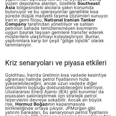
yüzen depolama alanları, özellikle
Southeast
Asia
bölgesindeki alıcılara yakın konumda
bulunuyor ve bu operasyonlar genellikle kısa
sürede düşük maliyetli taşıma çözümleri sunuyor.
İran’ın gemi filosu,
National Iranian Tanker
Company
tarafından yönetiliyor ve satılan
petrolün sahada temizlenemeyen kısımlarını
uygun bayrak taşıyan gemilere transfer ederek
müşterilere ulaştırmayı kolaylaştırıyor. Bunlar,
yaptırımlara karşı bir çeşit “gölge lojistik” olarak
tanımlanıyor.
Kriz senaryoları ve piyasa etkileri
Goldthau, İran’da üretimin kısa vadede kesintiye
uğraması halinde petrol fiyatlarının hızla
yükselebileceğini, ancak uzun vadede diğer
üreticilerin boşluğu doldurabileceğini belirtiyor.
Uluslararası Enerji Ajansı (IEA) gibi kurumlar da
piyasaları sakinleştirmek için stratejik petrol
rezervlerini devreye sokabilir. Ancak en büyük
risk,
Hormuz Boğazı
nın kapanmasıyla
birlikteliğinde ortaya çıkıyor. JPMorgan gibi
yatırım bankaları, bu senaryonun petrol fiyatlarını