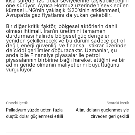
kısa sürede 120 dolar seviyelerine taşıyabileceğini
öne sürüyor. Ayrıca Hormuz üzerinden sevk edilen
küresel LNG’nin yaklaşık %20’sinin etkilenmesi,
Avrupa’da gaz fiyatlarını da yukarı çekebilir.
Bir diğer kritik faktör, bölgesel aktörlerin dahil
olması ihtimali. İran’ın üretimini tamamen
durdurması halinde bölgesel güç dengeleri
yeniden şekillenecek ve bu durum sadece petrol
değil, enerji güvenliği ve finansal istikrar üzerinde
de ciddi gerilimler doğuracaktır. Uzmanlar, şu
anda bile Finansiye piyasalar ile petrol
piyasalarının birbirine bağlı hareket ettiğini ve bir
adım geride olmanın maliyetlerini büyüttüğünü
vurguluyor.
Önceki İçerik
Sonraki İçerik
Palladyum yüzde üçten fazla
Altın, doların güçlenmesiyle
düştü; dolar güçlenmesi etkili
zirveden geri çekildi