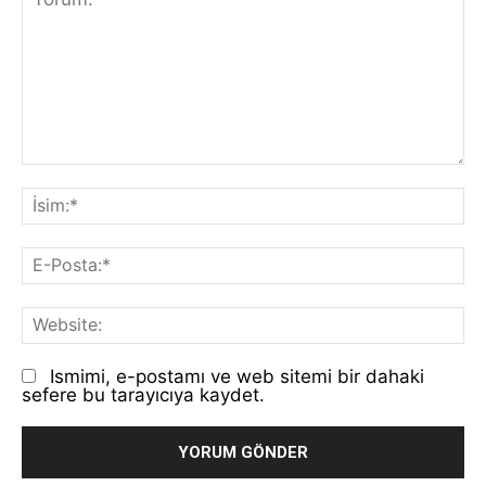
Yorum:
İs
E-
Po
We
Ismimi, e-postamı ve web sitemi bir dahaki
sefere bu tarayıcıya kaydet.