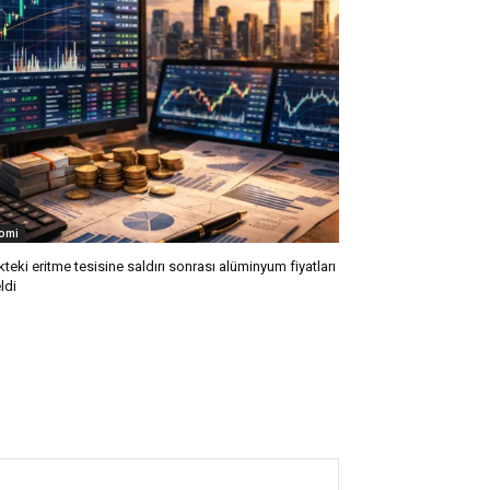
omi
kteki eritme tesisine saldırı sonrası alüminyum fiyatları
ldi