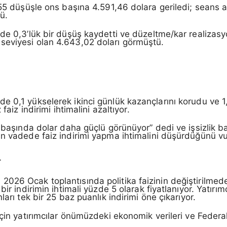
55 düşüşle ons başına 4.591,46 dolara geriledi; seans aç
ü.
de 0,3’lük bir düşüş kaydetti ve düzeltme/kar realizasy
seviyesi olan 4.643,02 doları görmüştü.
e 0,1 yükselerek ikinci günlük kazançlarını korudu ve 1
faiz indirimi ihtimalini azaltıyor.
 başında dolar daha güçlü görünüyor” dedi ve işsizlik baş
ın vadede faiz indirimi yapma ihtimalini düşürdüğünü vu
r
026 Ocak toplantısında politika faizinin değiştirilmede
bir indirimin ihtimali yüzde 5 olarak fiyatlanıyor. Yatır
arı tek bir 25 baz puanlık indirimi öne çıkarıyor.
çin yatırımcılar önümüzdeki ekonomik verileri ve Federal 