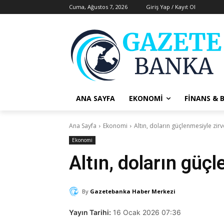
Cuma, Ağustos 7, 2026
Giriş Yap / Kayıt Ol
ANA SAYFA
EKONOMI
FINANS & 
Ana Sayfa
Ekonomi
Altın, doların güçlenmesiyle zirv
Ekonomi
Altın, doların güçl
By
Gazetebanka Haber Merkezi
Yayın Tarihi:
16 Ocak 2026 07:36