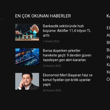
EN ÇOK OKUNAN HABERLER
K
Bankacılık sektöründe hızlı
E
büyüme: Aktifler 11,4 trilyon TL
A
arttı
1 Aralık 2025
B
B
Borsa düşerken şirketler
harekete geçti: 9 devden güven
P
tazeleyen geri alım kararları
K
25 Kasım 2025
K
Ekonomist Mert Başaran faiz ve
Ö
konut fiyatları için kritik uyarılar
yaptı
30 Kasım 2025