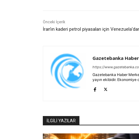
Önceki İçerik
İran’ın kaderi petrol piyasaları için Venezuela’da
Gazetebanka Haber
https://www.gazetebanka.c
Gazetebanka Haber Merkezi, 
yayın ekibidir. Ekonomiye 
İLGİLİ YAZILAR