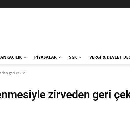
BANKACILIK
PIYASALAR
SGK
VERGI & DEVLET DE
eden geri çekildi
enmesiyle zirveden geri çek