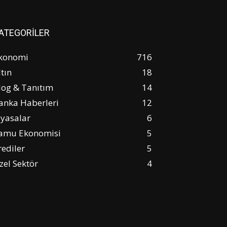
ATEGORİLER
konomi
716
ltın
18
log & Tanıtım
14
anka Haberleri
12
iyasalar
6
amu Ekonomisi
5
rediler
5
zel Sektör
4