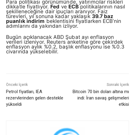
Para politikası görünümünde, yatırımcılar riskleri
dikkatle fiyatlıyor.
Fed
ve
ECB
politikalarının nasıl
şekilleneceğine dair ipuçları aranıyor. Faiz
türevleri, yıl sonuna kadar yaklaşık
39.7 baz
puanlık indirim
beklentisini fiyatlarken ECB’nin
adımlarını da yakından izliyor.
Bugün açıklanacak ABD Şubat ayı enflasyon
verileri izleniyor. Reuters anketine göre çekirdek
enflasyon aylık %0.2, başlık enflasyonu ise %0.3
civarında yükselebilir.
Önceki İçerik
Sonraki İçerik
Petrol fiyatları, IEA
Bitcoin 70 bin doları altına mı
rezervlerinden gelen destekle
indi: İran savaş gelişmeleri
yükseldi
etkisi