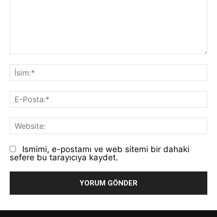
Yorum:
İs
E-
Po
We
Ismimi, e-postamı ve web sitemi bir dahaki
sefere bu tarayıcıya kaydet.