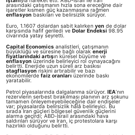
iştahı
yla hareket etti. ABD-İsrail ile İran
arasındaki çatışmanın hızla sona ereceğine dair
işaretler kısmen güç kazanmasına rağmen
enflasyon
baskıları ve belirsizlik sürüyor.
Euro, 1.1607 dolardan sabit kalırken
yen
de dolar
karşısında hafif geriledi ve
Dolar Endeksi
98.95
civarında yatay seyretti.
Capital Economics
analistleri, çatışmanın
büyüklüğü ve süresine bağlı olarak
enerji
fiyatlarındaki artış
ın küresel büyüme ve
enflasyon
üzerinde belirleyici rol oynayacağını
belirtti. Enerjide uzun süreli arz baskısı
stagflasyon
riskini artırabilir ve bazı
ekonomilerde
faiz oranları
üzerinde baskı
yaratabilir.
Petrol piyasalarında dalgalanma sürüyor.
IEA
’nın
rezervlerin serbest bırakılması planının arz şokunu
tamamen önleyemeyebileceğine dair endişeler
var; piyasalarda belirsizlik hâlâ belirleyici. Bu
sırada İran güçleri bölgesel güvenlik güçlerini
alarma geçirdi; ABD-İsrail arasındaki hava
saldırıları sürüyor ve İran, iç protestolara karşı
hazırlıklı olduğunu belirtti.