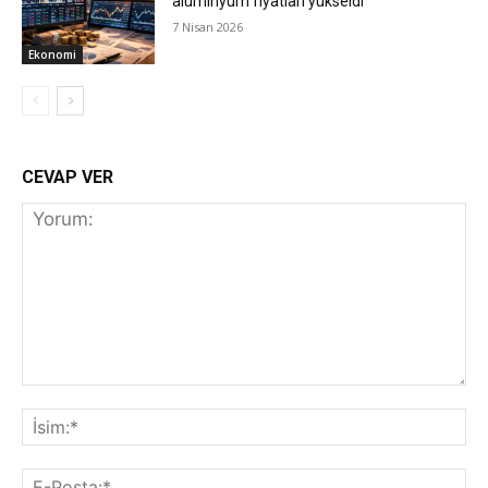
alüminyum fiyatları yükseldi
7 Nisan 2026
Ekonomi
CEVAP VER
Yorum:
İs
E-