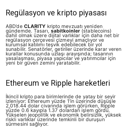
Regülasyon ve kripto piyasası
ABD’de
CLARITY
kripto mevzuatı yeniden
gündemde. Tasarı,
sabitkoinler
(stablecoins)
dahil olmak üzere dijital varlıklar için daha net bir
regülasyon çerçevesi çizmeyi amaçlıyor ve
kurumsal katılımı teşvik edebilecek bir yol
sunabilir. Senatörler, getiriler üzerinde karar veren
kurallar konusunda uzlaşı arayışında; tasarının
yasalaşması, piyasa yapıcılar ve yatırımcılar için
yeni bir güven zemini yaratabilir.
Ethereum ve Ripple hareketleri
İkincil kripto para birimlerinde de yatay bir seyir
izleniyor: Ethereum yüzde 1’in üzerinde düşüşle
2,018.44 dolar civarında işlem görürken, Ripple
yüzde 0.6 kayıpla 1.37 dolardan işlem gördü.
Yükselen jeopolitik ve ekonomik belirsizlik, yüksek
riskli varlıklar üzerinde temkinli bir duruşun
sürmesini sağlıyor.