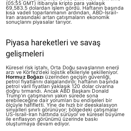
(05:55 GMT) itibarıyla kripto para yaklaşık
69,583.5 dolardan işlem gördü. Haftanın başında
kısa vadeli toparlanmanın ardından, ABD-İsrail-
İran arasındaki artan çatışmaların ekonomik
sonuçlarını piyasalar tarıyor.
Piyasa hareketleri ve savaş
gelişmeleri
Küresel risk iştahı, Orta Doğu savaşlarının enerji
arzı ve Körfez’deki lojistik etkileriyle şekilleniyor.
Hormuz Boğazı
üzerinden geçişin güvenliği,
petrol fiyatlarını dalgalandırdı; haftanın başında
petrol varil fiyatları yaklaşık 120 dolar civarına
doğru tırmandı. Ancak ABD Başkanı Donald
Trump’ın çatışmanın yakın sürede sona
erebileceğine dair yorumları bu endişeleri bir
ölçüyle hafifletti. Yine de hızlı bir deeskalasyon
sinyalleri sınırlı görünüyor; bölgedeki çatışmalar
US-İsrail-İran hattında sürüyor ve küresel büyüme
ile enflasyon görünümü üzerinde baskı
oluşturmaya devam ediyor.