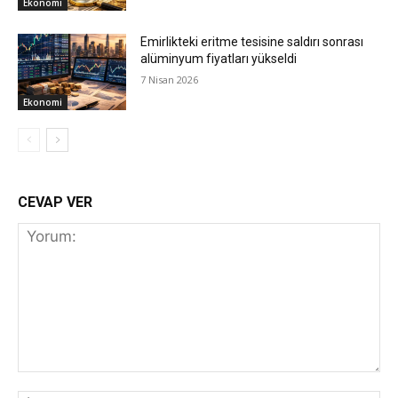
Ekonomi
Emirlikteki eritme tesisine saldırı sonrası
alüminyum fiyatları yükseldi
7 Nisan 2026
Ekonomi
CEVAP VER
Yorum:
İs