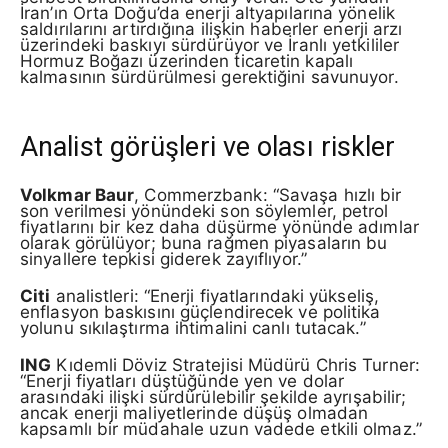
İran’ın Orta Doğu’da enerji altyapılarına yönelik
saldırılarını artırdığına ilişkin haberler enerji arzı
üzerindeki baskıyı sürdürüyor ve İranlı yetkililer
Hormuz Boğazı üzerinden ticaretin kapalı
kalmasının sürdürülmesi gerektiğini savunuyor.
Analist görüşleri ve olası riskler
Volkmar Baur
, Commerzbank: “Savaşa hızlı bir
son verilmesi yönündeki son söylemler, petrol
fiyatlarını bir kez daha düşürme yönünde adımlar
olarak görülüyor; buna rağmen piyasaların bu
sinyallere tepkisi giderek zayıflıyor.”
Citi
analistleri: “Enerji fiyatlarındaki yükseliş,
enflasyon baskısını güçlendirecek ve politika
yolunu sıkılaştırma ihtimalini canlı tutacak.”
ING
Kıdemli Döviz Stratejisi Müdürü Chris Turner:
“Enerji fiyatları düştüğünde yen ve dolar
arasındaki ilişki sürdürülebilir şekilde ayrışabilir;
ancak enerji maliyetlerinde düşüş olmadan
kapsamlı bir müdahale uzun vadede etkili olmaz.”