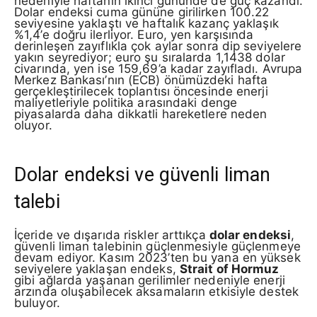
nedeniyle haftanın ikinci gününde de güç kazandı.
Dolar endeksi cuma gününe girilirken 100.22
seviyesine yaklaştı ve haftalık kazanç yaklaşık
%1,4’e doğru ilerliyor. Euro, yen karşısında
derinleşen zayıflıkla çok aylar sonra dip seviyelere
yakın seyrediyor; euro şu sıralarda 1,1438 dolar
civarında, yen ise 159,69’a kadar zayıfladı. Avrupa
Merkez Bankası’nın (ECB) önümüzdeki hafta
gerçekleştirilecek toplantısı öncesinde enerji
maliyetleriyle politika arasındaki denge
piyasalarda daha dikkatli hareketlere neden
oluyor.
Dolar endeksi ve güvenli liman
talebi
İçeride ve dışarıda riskler arttıkça
dolar endeksi
,
güvenli liman talebinin güçlenmesiyle güçlenmeye
devam ediyor. Kasım 2023’ten bu yana en yüksek
seviyelere yaklaşan endeks,
Strait of Hormuz
gibi ağlarda yaşanan gerilimler nedeniyle enerji
arzında oluşabilecek aksamaların etkisiyle destek
buluyor.