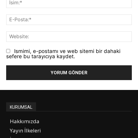
E-
Po
We
Ismimi, e-postamı ve web sitemi bir dahaki
sefere bu tarayıcıya kaydet.
KURUMSAL
Hakkımızda
Yayın İlkeleri