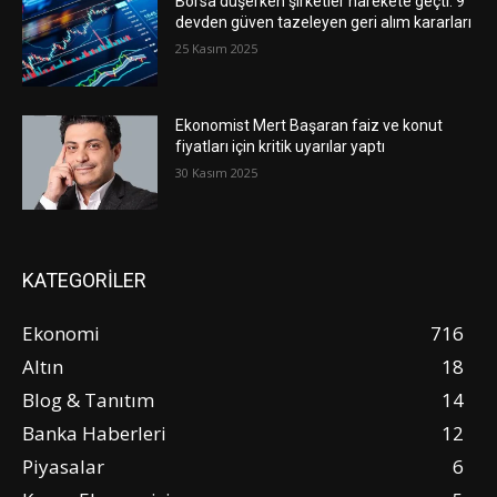
Borsa düşerken şirketler harekete geçti: 9
devden güven tazeleyen geri alım kararları
25 Kasım 2025
Ekonomist Mert Başaran faiz ve konut
fiyatları için kritik uyarılar yaptı
30 Kasım 2025
KATEGORİLER
Ekonomi
716
Altın
18
Blog & Tanıtım
14
Banka Haberleri
12
Piyasalar
6