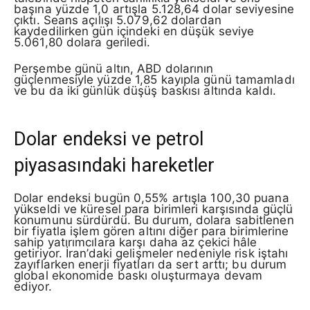
başına yüzde 1,0 artışla 5.128,64 dolar seviyesine
çıktı. Seans açılışı 5.079,62 dolardan
kaydedilirken gün içindeki en düşük seviye
5.061,80 dolara geriledi.
Perşembe günü altın, ABD dolarının
güçlenmesiyle yüzde 1,85 kayıpla günü tamamladı
ve bu da iki günlük düşüş baskısı altında kaldı.
Dolar endeksi ve petrol
piyasasındaki hareketler
Dolar endeksi bugün 0,55% artışla 100,30 puana
yükseldi ve küresel para birimleri karşısında güçlü
konumunu sürdürdü. Bu durum, dolara sabitlenen
bir fiyatla işlem gören altını diğer para birimlerine
sahip yatırımcılara karşı daha az çekici hâle
getiriyor. İran’daki gelişmeler nedeniyle risk iştahı
zayıflarken enerji fiyatları da sert arttı; bu durum
global ekonomide baskı oluşturmaya devam
ediyor.