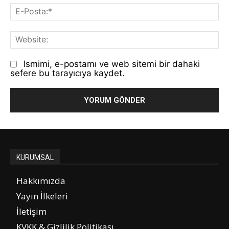
E-
Po
We
Ismimi, e-postamı ve web sitemi bir dahaki
sefere bu tarayıcıya kaydet.
KURUMSAL
Hakkımızda
Yayın İlkeleri
İletişim
KVKK & Gizlilik Politikası