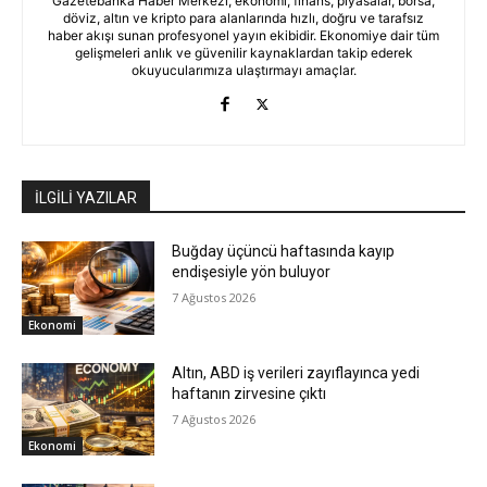
Gazetebanka Haber Merkezi, ekonomi, finans, piyasalar, borsa,
döviz, altın ve kripto para alanlarında hızlı, doğru ve tarafsız
haber akışı sunan profesyonel yayın ekibidir. Ekonomiye dair tüm
gelişmeleri anlık ve güvenilir kaynaklardan takip ederek
okuyucularımıza ulaştırmayı amaçlar.
İLGİLİ YAZILAR
Buğday üçüncü haftasında kayıp
endişesiyle yön buluyor
7 Ağustos 2026
Ekonomi
Altın, ABD iş verileri zayıflayınca yedi
haftanın zirvesine çıktı
7 Ağustos 2026
Ekonomi