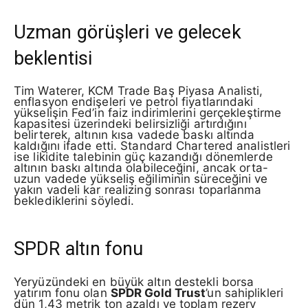
Uzman görüşleri ve gelecek
beklentisi
Tim Waterer, KCM Trade Baş Piyasa Analisti,
enflasyon endişeleri ve petrol fiyatlarındaki
yükselişin Fed’in faiz indirimlerini gerçekleştirme
kapasitesi üzerindeki belirsizliği artırdığını
belirterek, altının kısa vadede baskı altında
kaldığını ifade etti. Standard Chartered analistleri
ise likidite talebinin güç kazandığı dönemlerde
altının baskı altında olabileceğini, ancak orta-
uzun vadede yükseliş eğiliminin süreceğini ve
yakın vadeli kar realizing sonrası toparlanma
beklediklerini söyledi.
SPDR altın fonu
Yeryüzündeki en büyük altın destekli borsa
yatırım fonu olan
SPDR Gold Trust
’un sahiplikleri
dün 1,43 metrik ton azaldı ve toplam rezerv