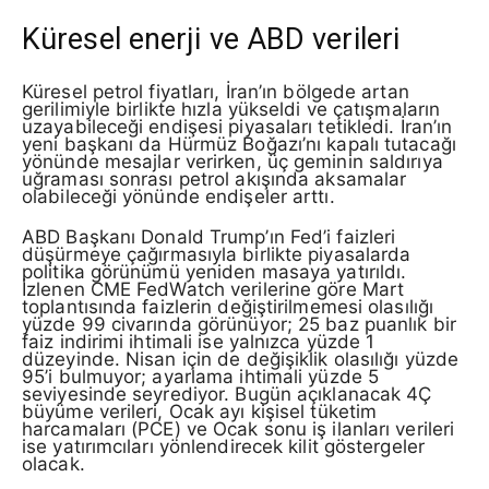
Küresel enerji ve ABD verileri
Küresel petrol fiyatları, İran’ın bölgede artan
gerilimiyle birlikte hızla yükseldi ve çatışmaların
uzayabileceği endişesi piyasaları tetikledi. İran’ın
yeni başkanı da Hürmüz Boğazı’nı kapalı tutacağı
yönünde mesajlar verirken, üç geminin saldırıya
uğraması sonrası petrol akışında aksamalar
olabileceği yönünde endişeler arttı.
ABD Başkanı Donald Trump’ın Fed’i faizleri
düşürmeye çağırmasıyla birlikte piyasalarda
politika görünümü yeniden masaya yatırıldı.
İzlenen CME FedWatch verilerine göre Mart
toplantısında faizlerin değiştirilmemesi olasılığı
yüzde 99 civarında görünüyor; 25 baz puanlık bir
faiz indirimi ihtimali ise yalnızca yüzde 1
düzeyinde. Nisan için de değişiklik olasılığı yüzde
95’i bulmuyor; ayarlama ihtimali yüzde 5
seviyesinde seyrediyor. Bugün açıklanacak 4Ç
büyüme verileri, Ocak ayı kişisel tüketim
harcamaları (PCE) ve Ocak sonu iş ilanları verileri
ise yatırımcıları yönlendirecek kilit göstergeler
olacak.