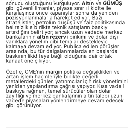
sonucu oluştuğunu vurguluyor.
Altın
ve
GÜMÜŞ
gibi güvenli limanlar, piyasa sınırlı likidite ile
karşılaşınca önce kapanışlar sonra da yeniden
pozisyonlanmalarla hareket ediyor. Bazı
stratejistler, petrolün düşüşü ve faiz politikasında
belirsizlikle birlikte teknik satışların baskıyı
artırdığını belirtiyor; ancak uzun vadede merkez
bankalarının
altın rezervi
birikimi ve dolar dışı
varlıklara yönelim gibi temalar destekleyici
kalmaya devam ediyor. Publica edilen görüşler
arasında, bu tür dalgalanmalarda en başlarda
baskının likiditeye bağlı olduğuna dair ortak
kanaat öne çıkıyor.
Özetle, CME’nin margin politika değişiklikleri ve
artan işlem hacmleriyle birlikte değerli
metallerdeki günler, yatırımcılar için risk yönetimini
yeniden yapılandırma çağrısı yapıyor. Kısa vadeli
baskıya rağmen, temel sürücüler olan dolar
zayıflığı ve merkez bankalarının altın talebi uzun
vadede piyasaları yönlendirmeye devam edecek
gibi görünüyor.