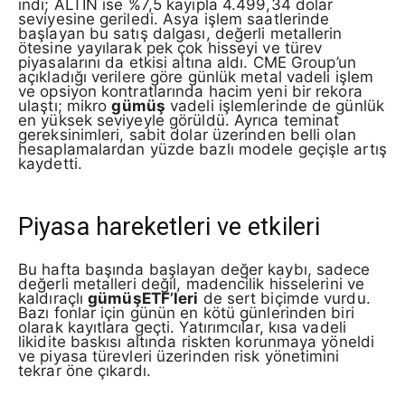
indi; ALTIN ise %7,5 kayıpla 4.499,34 dolar
seviyesine geriledi. Asya işlem saatlerinde
başlayan bu satış dalgası, değerli metallerin
ötesine yayılarak pek çok hisseyi ve türev
piyasalarını da etkisi altına aldı. CME Group’un
açıkladığı verilere göre günlük metal vadeli işlem
ve opsiyon kontratlarında hacim yeni bir rekora
ulaştı; mikro
gümüş
vadeli işlemlerinde de günlük
en yüksek seviyeyle görüldü. Ayrıca teminat
gereksinimleri, sabit dolar üzerinden belli olan
hesaplamalardan yüzde bazlı modele geçişle artış
kaydetti.
Piyasa hareketleri ve etkileri
Bu hafta başında başlayan değer kaybı, sadece
değerli metalleri değil, madencilik hisselerini ve
kaldıraçlı
gümüşETF’leri
de sert biçimde vurdu.
Bazı fonlar için günün en kötü günlerinden biri
olarak kayıtlara geçti. Yatırımcılar, kısa vadeli
likidite baskısı altında riskten korunmaya yöneldi
ve piyasa türevleri üzerinden risk yönetimini
tekrar öne çıkardı.