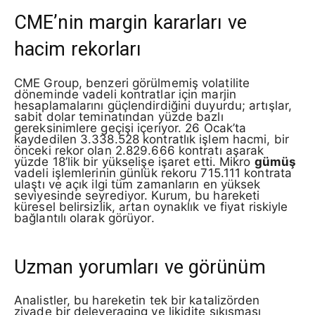
CME’nin margin kararları ve
hacim rekorları
CME Group, benzeri görülmemiş volatilite
döneminde vadeli kontratlar için marjin
hesaplamalarını güçlendirdiğini duyurdu; artışlar,
sabit dolar teminatından yüzde bazlı
gereksinimlere geçişi içeriyor. 26 Ocak’ta
kaydedilen 3.338.528 kontratlık işlem hacmi, bir
önceki rekor olan 2.829.666 kontratı aşarak
yüzde 18’lik bir yükselişe işaret etti. Mikro
gümüş
vadeli işlemlerinin günlük rekoru 715.111 kontrata
ulaştı ve açık ilgi tüm zamanların en yüksek
seviyesinde seyrediyor. Kurum, bu hareketi
küresel belirsizlik, artan oynaklık ve fiyat riskiyle
bağlantılı olarak görüyor.
Uzman yorumları ve görünüm
Analistler, bu hareketin tek bir katalizörden
ziyade bir deleveraging ve likidite sıkışması