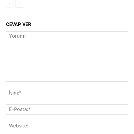
CEVAP VER
Yorum:
İs
E-
Po
We